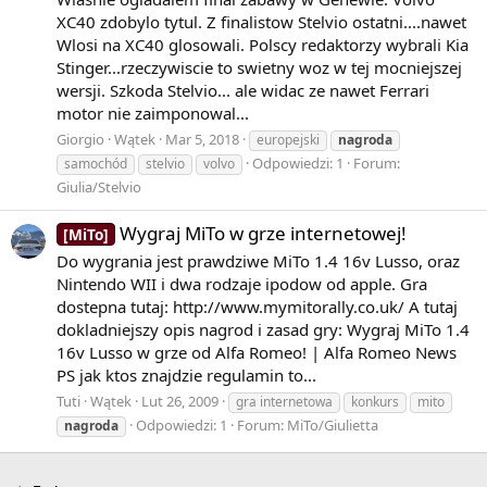
w życiu: formą uznania, wyróżnienia, pozytywnej oceny
XC40 zdobylo tytul. Z finalistow Stelvio ostatni....nawet
za:
Wlosi na XC40 glosowali. Polscy redaktorzy wybrali Kia
osiągnięcia, wkład pracy, zaangażowanie w sprawę
Stinger...rzeczywiscie to swietny woz w tej mocniejszej
zwycięstwo w konkursie lub w zawodach
wersji. Szkoda Stelvio... ale widac ze nawet Ferrari
Rodzaje nagród:
motor nie zaimponowal...
Giorgio
Wątek
Mar 5, 2018
europejski
nagroda
materialne (pieniężne, rzeczowe)
Odpowiedzi: 1
Forum:
samochód
stelvio
volvo
niematerialne (honorowe, jak dyplom, medal, uścisk ręki
Giulia/Stelvio
prezesa)
Nagroda honorowa lub nagroda pocieszenia –
Wygraj MiTo w grze internetowej!
[MiTo]
symboliczna nagroda nieprzedstawiająca wartości
materialnej, przyznawana w wyrazie uznania za
Do wygrania jest prawdziwe MiTo 1.4 16v Lusso, oraz
wyróżniające się osiągnięcia tym konkurentom, którym
Nintendo WII i dwa rodzaje ipodow od apple. Gra
nie udało się zdobyć nagrody głównej.
dostepna tutaj: http://www.mymitorally.co.uk/ A tutaj
dokladniejszy opis nagrod i zasad gry: Wygraj MiTo 1.4
View More On Wikipedia.org
16v Lusso w grze od Alfa Romeo! | Alfa Romeo News
PS jak ktos znajdzie regulamin to...
Tuti
Wątek
Lut 26, 2009
gra internetowa
konkurs
mito
Odpowiedzi: 1
Forum:
MiTo/Giulietta
nagroda