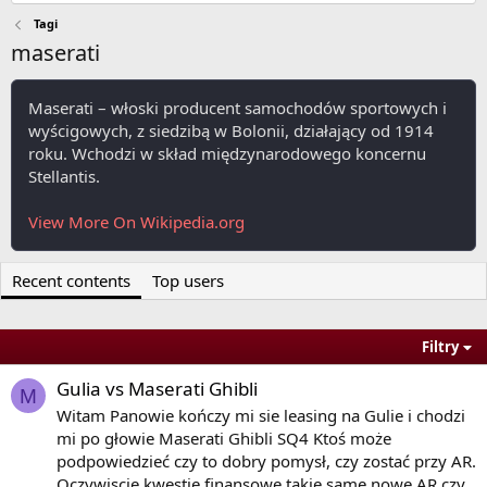
Tagi
maserati
Maserati – włoski producent samochodów sportowych i
wyścigowych, z siedzibą w Bolonii, działający od 1914
roku. Wchodzi w skład międzynarodowego koncernu
Stellantis.
View More On Wikipedia.org
Recent contents
Top users
Filtry
Gulia vs Maserati Ghibli
M
Witam Panowie kończy mi sie leasing na Gulie i chodzi
mi po głowie Maserati Ghibli SQ4 Ktoś może
podpowiedzieć czy to dobry pomysł, czy zostać przy AR.
Oczywiscie kwestie finansowe takie same nowe AR czy