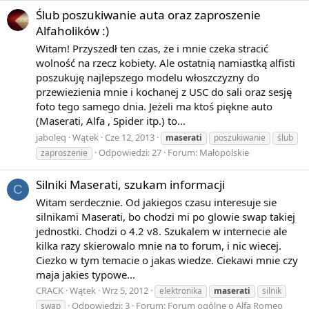
Ślub poszukiwanie auta oraz zaproszenie
Alfaholików :)
Witam! Przyszedł ten czas, że i mnie czeka stracić
wolność na rzecz kobiety. Ale ostatnią namiastką alfisti
poszukuję najlepszego modelu włoszczyzny do
przewiezienia mnie i kochanej z USC do sali oraz sesję
foto tego samego dnia. Jeżeli ma ktoś piękne auto
(Maserati, Alfa , Spider itp.) to...
jaboleq
Wątek
Cze 12, 2013
maserati
poszukiwanie
ślub
Odpowiedzi: 27
Forum:
Małopolskie
zaproszenie
Silniki Maserati, szukam informacji
C
Witam serdecznie. Od jakiegos czasu interesuje sie
silnikami Maserati, bo chodzi mi po glowie swap takiej
jednostki. Chodzi o 4.2 v8. Szukalem w internecie ale
kilka razy skierowalo mnie na to forum, i nic wiecej.
Ciezko w tym temacie o jakas wiedze. Ciekawi mnie czy
maja jakies typowe...
CRACK
Wątek
Wrz 5, 2012
elektronika
maserati
silnik
Odpowiedzi: 3
Forum:
Forum ogólne o Alfa Romeo
swap