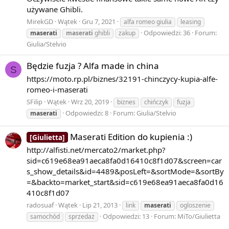
używane Ghibli.
MirekGD
Wątek
Gru 7, 2021
alfa romeo giulia
leasing
Odpowiedzi: 36
Forum:
maserati
maserati
ghibli
zakup
Giulia/Stelvio
Będzie fuzja ? Alfa made in china
S
https://moto.rp.pl/biznes/32191-chinczycy-kupia-alfe-
romeo-i-maserati
SFilip
Wątek
Wrz 20, 2019
biznes
chińczyk
fuzja
Odpowiedzi: 8
Forum:
Giulia/Stelvio
maserati
Maserati Edition do kupienia :)
[Giulietta]
http://alfisti.net/mercato2/market.php?
sid=c619e68ea91aeca8fa0d16410c8f1d07&screen=car
s_show_details&id=4489&posLeft=&sortMode=&sortBy
=&backto=market_start&sid=c619e68ea91aeca8fa0d16
410c8f1d07
radosuaf
Wątek
Lip 21, 2013
link
maserati
ogloszenie
Odpowiedzi: 13
Forum:
MiTo/Giulietta
samochód
sprzedaż