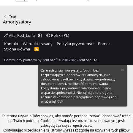
Tagi
Amortyzatory
Alfa_Red_Luna
Polski (PL)
Kontakt
Warunki i zasady
Polityka prywatności
Pomoc
Strona główna
R
S
S
®
Community platform by XenForo
© 2010-2026 XenForo Ltd.
Zarejestruj się i korzystaj z forum bez
rozpraszających banerów reklamowych. Jako
zalogowany użytkownik zyskujesz wygodniejszy
dostęp do treści, możliwość komentowania,
korzystania z prywatnych wiadomości i pełne
wsparcie społeczności. Nie zajmuje to długo, a
różnica w komforcie przeglądania naprawdę robi
wrażenie! 💡🎉
Ta strona używa plików cookies, aby pomóc personalizować i dopasować treści
do Twoich potrzeb. Cookies pozwalają też pozostać zalogowanym, jeśli
zdecydujesz się zarejestrować.
Kontynuując przeglądanie tej strony wyrażasz zgodę na używanie tych plików.