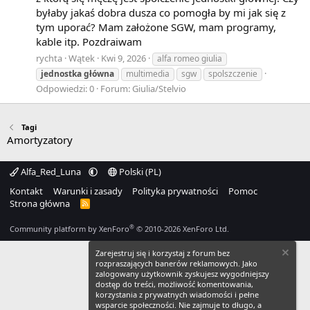
byłaby jakaś dobra dusza co pomogła by mi jak się z
tym uporać? Mam założone SGW, mam programy,
kable itp. Pozdraiwam
rychta
Wątek
Kwi 9, 2026
alfa romeo giulia
jednostka
główna
multimedia
sgw
spolszczenie
Odpowiedzi: 0
Forum:
Giulia/Stelvio
Tagi
Amortyzatory
Alfa_Red_Luna
Polski (PL)
Kontakt
Warunki i zasady
Polityka prywatności
Pomoc
Strona główna
R
S
S
®
Community platform by XenForo
© 2010-2026 XenForo Ltd.
Zarejestruj się i korzystaj z forum bez
rozpraszających banerów reklamowych. Jako
zalogowany użytkownik zyskujesz wygodniejszy
dostęp do treści, możliwość komentowania,
korzystania z prywatnych wiadomości i pełne
wsparcie społeczności. Nie zajmuje to długo, a