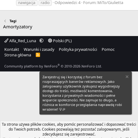
Odpowiedzi: 4
Forum:
MiTo/Giulietta
nawigacja
radio
Tagi
Amortyzatory
Alfa_Red_Luna
Polski (PL)
Kontakt
Warunki i zasady
Polityka prywatności
Pomoc
Strona główna
R
S
S
®
Community platform by XenForo
© 2010-2026 XenForo Ltd.
Zarejestruj się i korzystaj z forum bez
rozpraszających banerów reklamowych. Jako
zalogowany użytkownik zyskujesz wygodniejszy
dostęp do treści, możliwość komentowania,
korzystania z prywatnych wiadomości i pełne
wsparcie społeczności. Nie zajmuje to długo, a
różnica w komforcie przeglądania naprawdę robi
wrażenie! 💡🎉
Ta strona używa plików cookies, aby pomóc personalizować i dopasować treści
do Twoich potrzeb. Cookies pozwalają też pozostać zalogowanym, jeśli
zdecydujesz się zarejestrować.