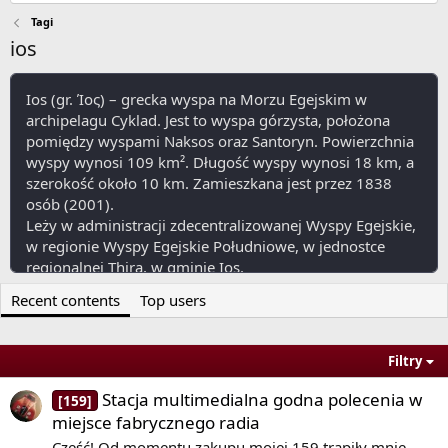
Tagi
ios
Ios (gr. Ίος) – grecka wyspa na Morzu Egejskim w
archipelagu Cyklad. Jest to wyspa górzysta, położona
pomiędzy wyspami Naksos oraz Santoryn. Powierzchnia
wyspy wynosi 109 km². Długość wyspy wynosi 18 km, a
szerokość około 10 km. Zamieszkana jest przez 1838
osób (2001).
Leży w administracji zdecentralizowanej Wyspy Egejskie,
w regionie Wyspy Egejskie Południowe, w jednostce
regionalnej Thira, w gminie Ios.
Ludność wyspy zajmuje się uprawą oliwek i winorośli.
Recent contents
Top users
View More On Wikipedia.org
Filtry
Stacja multimedialna godna polecenia w
[159]
miejsce fabrycznego radia
Cześć! Od momentu zakupu mojej 159 trapiły mnie