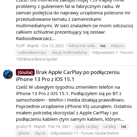
problemy z gubieniem fal w fabrycznym radiu. W
zamian podejścia do naprawy urządzenia polecono mi
przestudiowanie tematu z zamiennikami
multimedialnymi. W sieci znalazłem (w moim odczuciu)
całkiem schludnie prezentujący się zestaw:
Radioodtwarzacz...
Truff
Wątek
Cze 13, 2022
fabryczne radio
ios
miejsce
Odpowiedzi: 1
Forum:
radioodtwarzacz
stacja multimedialna
159/Brera/Brera Spider
Brak Apple CarPlay po podłączeniu
[Giulia]
iPhone 13 Pro z iOS 15.1
Cześć W ubiegłym tygodniu zmieniłem telefon na
iPhone 13 Pro z iOS 15.1. Podłączyłem się po BT z
samochodem - telefon i media działają prawidłowo.
Poprzednie urządzenie (iPhone XS) usunąłem. Ostatnio
miałem potrzebę skorzystać z Apple CarPlay i po
podłączeniu kablem (tym samym kablem, którym...
gruby19
Wątek
Paź 14, 2021
apple carplay
carplay
ios
Odpowiedzi: 11
Forum:
Giulia/Stelvio
iphone
złącze