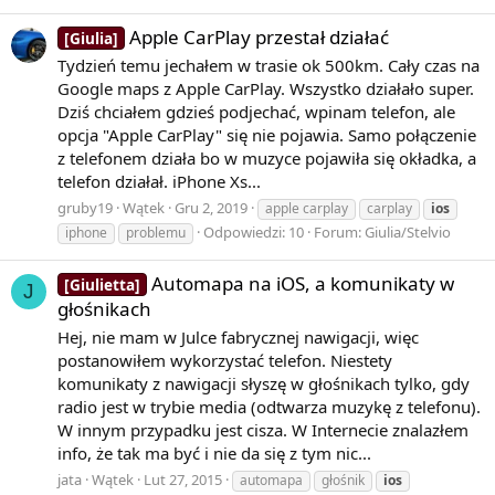
Apple CarPlay przestał działać
[Giulia]
Tydzień temu jechałem w trasie ok 500km. Cały czas na
Google maps z Apple CarPlay. Wszystko działało super.
Dziś chciałem gdzieś podjechać, wpinam telefon, ale
opcja "Apple CarPlay" się nie pojawia. Samo połączenie
z telefonem działa bo w muzyce pojawiła się okładka, a
telefon działał. iPhone Xs...
gruby19
Wątek
Gru 2, 2019
apple carplay
carplay
ios
Odpowiedzi: 10
Forum:
Giulia/Stelvio
iphone
problemu
Automapa na iOS, a komunikaty w
[Giulietta]
J
głośnikach
Hej, nie mam w Julce fabrycznej nawigacji, więc
postanowiłem wykorzystać telefon. Niestety
komunikaty z nawigacji słyszę w głośnikach tylko, gdy
radio jest w trybie media (odtwarza muzykę z telefonu).
W innym przypadku jest cisza. W Internecie znalazłem
info, że tak ma być i nie da się z tym nic...
jata
Wątek
Lut 27, 2015
automapa
głośnik
ios