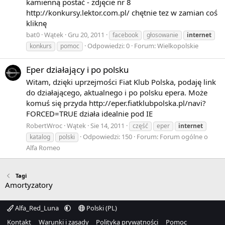
kamienną postać - zdjęcie nr 8
http://konkursy.lektor.com.pl/ chętnie tez w zamian coś
kliknę
bat0
Wątek
Gru 20, 2011
facebook
głosowanie
internet
Odpowiedzi: 0
Forum:
Wielkopolskie
konkurs
pomoc
Eper działający i po polsku
Witam, dzięki uprzejmości Fiat Klub Polska, podaję link
do działającego, aktualnego i po polsku epera. Może
komuś się przyda http://eper.fiatklubpolska.pl/navi?
FORCED=TRUE działa idealnie pod IE
RobertWroc
Wątek
Sie 14, 2011
część
eper
internet
Odpowiedzi: 150
Forum:
Forum ogólne o
katalog
polski
Alfa Romeo
Tagi
Amortyzatory
Alfa_Red_Luna
Polski (PL)
Kontakt
Warunki i zasady
Polityka prywatności
Pomoc