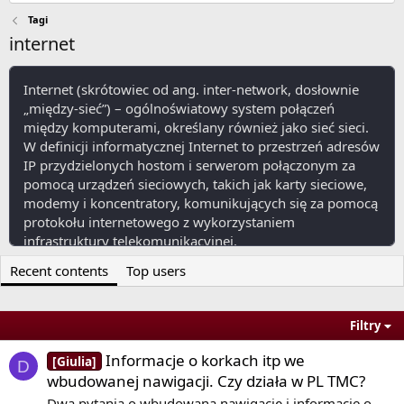
Tagi
internet
Internet (skrótowiec od ang. inter-network, dosłownie
„między-sieć”) – ogólnoświatowy system połączeń
między komputerami, określany również jako sieć sieci.
W definicji informatycznej Internet to przestrzeń adresów
IP przydzielonych hostom i serwerom połączonym za
pomocą urządzeń sieciowych, takich jak karty sieciowe,
modemy i koncentratory, komunikujących się za pomocą
protokołu internetowego z wykorzystaniem
infrastruktury telekomunikacyjnej.
Recent contents
Top users
View More On Wikipedia.org
Filtry
Informacje o korkach itp we
[Giulia]
D
wbudowanej nawigacji. Czy działa w PL TMC?
Dwa pytania o wbudowaną nawigację i informacje o