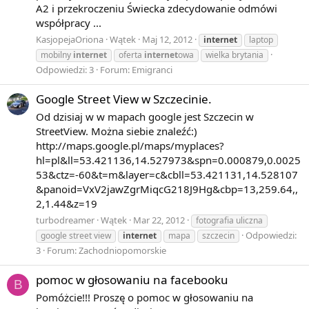
A2 i przekroczeniu Świecka zdecydowanie odmówi
współpracy ...
KasjopejaOriona
Wątek
Maj 12, 2012
internet
laptop
mobilny
internet
oferta
internet
owa
wielka brytania
Odpowiedzi: 3
Forum:
Emigranci
Google Street View w Szczecinie.
Od dzisiaj w w mapach google jest Szczecin w
StreetView. Można siebie znaleźć:)
http://maps.google.pl/maps/myplaces?
hl=pl&ll=53.421136,14.527973&spn=0.000879,0.0025
53&ctz=-60&t=m&layer=c&cbll=53.421131,14.528107
&panoid=VxV2jawZgrMiqcG218J9Hg&cbp=13,259.64,,
2,1.44&z=19
turbodreamer
Wątek
Mar 22, 2012
fotografia uliczna
Odpowiedzi:
google street view
internet
mapa
szczecin
3
Forum:
Zachodniopomorskie
pomoc w głosowaniu na facebooku
B
Pomóżcie!!! Proszę o pomoc w głosowaniu na