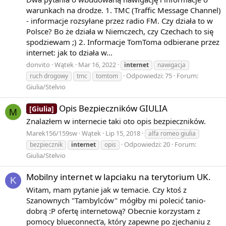
warunkach na drodze. 1. TMC (Traffic Message Channel)
- informacje rozsyłane przez radio FM. Czy działa to w
Polsce? Bo że działa w Niemczech, czy Czechach to się
spodziewam ;) 2. Informacje TomToma odbierane przez
internet: jak to działa w...
donvito
Wątek
Mar 16, 2022
internet
nawigacja
Odpowiedzi: 75
Forum:
ruch drogowy
tmc
tomtom
Giulia/Stelvio
Opis Bezpieczników GIULIA
[Giulia]
M
Znalazłem w internecie taki oto opis bezpieczników.
Marek156/159sw
Wątek
Lip 15, 2018
alfa romeo giulia
Odpowiedzi: 20
Forum:
bezpiecznik
internet
opis
Giulia/Stelvio
Mobilny internet w lapciaku na terytorium UK.
K
Witam, mam pytanie jak w temacie. Czy ktoś z
Szanownych "Tambylców" mógłby mi polecić tanio-
dobrą :P ofertę internetową? Obecnie korzystam z
pomocy blueconnect'a, który zapewne po zjechaniu z