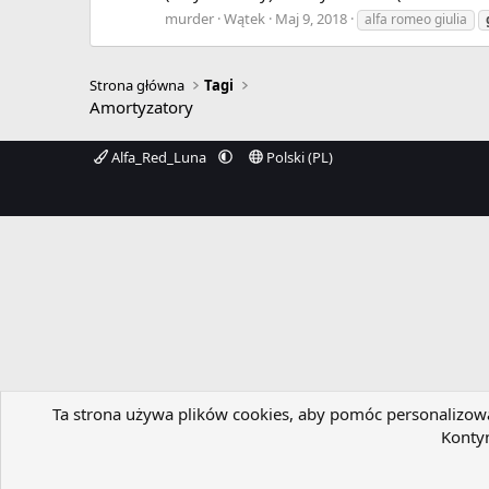
murder
Wątek
Maj 9, 2018
alfa romeo giulia
Strona główna
Tagi
Amortyzatory
Alfa_Red_Luna
Polski (PL)
Ta strona używa plików cookies, aby pomóc personalizować
Kontyn