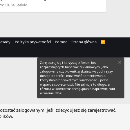
um:
Giulia/Stelvio
zasady
Polityka prywatności
Pomoc
Strona główna
R
S
S
Zarejestruj się i korzystaj z forum bez
rozpraszających banerów reklamowych. Jako
zalogowany użytkownik zyskujesz wygodniejszy
dostęp do treści, możliwość komentowania,
korzystania z prywatnych wiadomości i pełne
wsparcie społeczności. Nie zajmuje to długo, a
różnica w komforcie przeglądania naprawdę robi
wrażenie! 💡🎉
ozostać zalogowanym, jeśli zdecydujesz się zarejestrować.
plików.