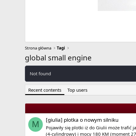
Strona główna
Tagi
global small engine
Not found
Recent contents
Top users
[giulia] plotka o nowym silniku
M
Pojawiły się plotki iż do Giulii może trafi
(4-cylindrowy) i mocy 180 KM (moment 270Nm