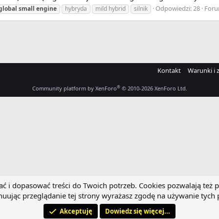
Odpowiedzi: 28
For
global
small
engine
hybryda
mild hybrid
silnik
Kontakt
Warunki i 
®
Community platform by XenForo
© 2010-2026 XenForo Ltd.
 i dopasować treści do Twoich potrzeb. Cookies pozwalają też p
uując przeglądanie tej strony wyrażasz zgodę na używanie tych 
Akceptuję
Dowiedz się więcej...