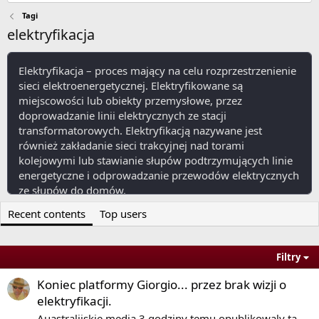
Tagi
elektryfikacja
Elektryfikacja – proces mający na celu rozprzestrzenienie
sieci elektroenergetycznej. Elektryfikowane są
miejscowości lub obiekty przemysłowe, przez
doprowadzanie linii elektrycznych ze stacji
transformatorowych. Elektryfikacją nazywane jest
również zakładanie sieci trakcyjnej nad torami
kolejowymi lub stawianie słupów podtrzymujących linie
energetyczne i odprowadzanie przewodów elektrycznych
ze słupów do domów.
Recent contents
Top users
View More On Wikipedia.org
Filtry
Koniec platformy Giorgio... przez brak wizji o
elektryfikacji.
Auastralijskie media 3 godziny temu opublikowaly ta