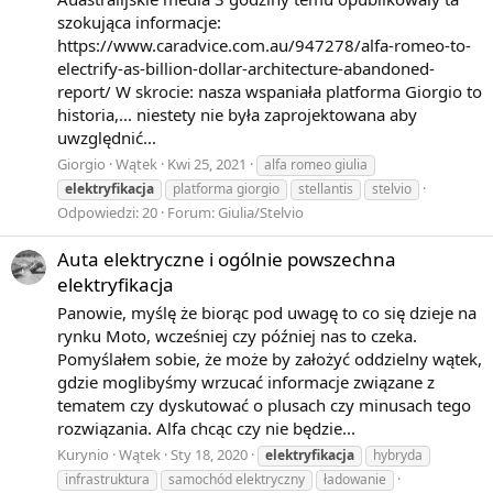
szokująca informacje:
https://www.caradvice.com.au/947278/alfa-romeo-to-
electrify-as-billion-dollar-architecture-abandoned-
report/ W skrocie: nasza wspaniała platforma Giorgio to
historia,... niestety nie była zaprojektowana aby
uwzględnić...
Giorgio
Wątek
Kwi 25, 2021
alfa romeo giulia
elektryfikacja
platforma giorgio
stellantis
stelvio
Odpowiedzi: 20
Forum:
Giulia/Stelvio
Auta elektryczne i ogólnie powszechna
elektryfikacja
Panowie, myślę że biorąc pod uwagę to co się dzieje na
rynku Moto, wcześniej czy później nas to czeka.
Pomyślałem sobie, że może by założyć oddzielny wątek,
gdzie moglibyśmy wrzucać informacje związane z
tematem czy dyskutować o plusach czy minusach tego
rozwiązania. Alfa chcąc czy nie będzie...
Kurynio
Wątek
Sty 18, 2020
elektryfikacja
hybryda
infrastruktura
samochód elektryczny
ładowanie