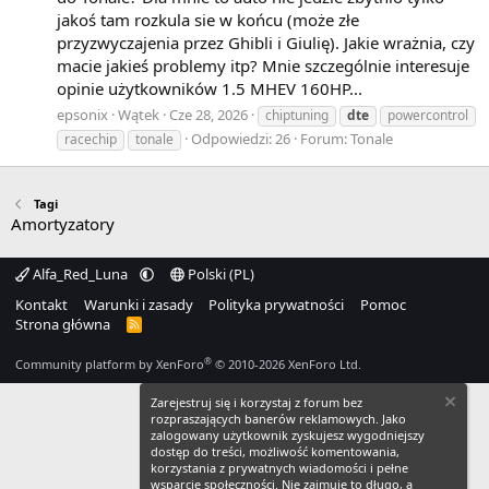
dodatkowe urządzenia pełniące rolę wtórnych
jakoś tam rozkula sie w końcu (może złe
konwerterów informacji, nazywanych DCE.
przyzwyczajenia przez Ghibli i Giulię). Jakie wrażnia, czy
macie jakieś problemy itp? Mnie szczególnie interesuje
View More On Wikipedia.org
opinie użytkowników 1.5 MHEV 160HP...
epsonix
Wątek
Cze 28, 2026
chiptuning
dte
powercontrol
Odpowiedzi: 26
Forum:
Tonale
racechip
tonale
Tagi
Amortyzatory
Alfa_Red_Luna
Polski (PL)
Kontakt
Warunki i zasady
Polityka prywatności
Pomoc
Strona główna
R
S
S
®
Community platform by XenForo
© 2010-2026 XenForo Ltd.
Zarejestruj się i korzystaj z forum bez
rozpraszających banerów reklamowych. Jako
zalogowany użytkownik zyskujesz wygodniejszy
dostęp do treści, możliwość komentowania,
korzystania z prywatnych wiadomości i pełne
wsparcie społeczności. Nie zajmuje to długo, a