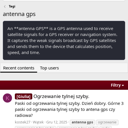
Tagi
antenna gps
An **antenna GPS** is a GPS antenna used to receive
satellite signals for a GPS receiver or navigation system.
It captures the weak signals broadcast by GPS satellites
and sends them to the device that calculates position,
speed, and time.
Recent contents
Top users
Filtry
Ogrzewanie tylnej szyby.
[Giulia]
K
Paski od ogrzewania tylnej szyby. Dzień dobry. Górne 3
paski od ogrzewania tylnej szyby to antena gps czy
radiowa?
kostek27
Wątek
Gru 12, 2025
antenna
gps
ogrzewanie