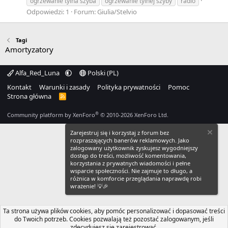
ogrzewanie tylna szyba
ogrzewanie tylnej szyby
radio
Odpowiedzi: 1
Forum:
Giulia/Stelvio
Tagi
Amortyzatory
Alfa_Red_Luna
Polski (PL)
Kontakt
Warunki i zasady
Polityka prywatności
Pomoc
Strona główna
R
S
S
®
Community platform by XenForo
© 2010-2026 XenForo Ltd.
Zarejestruj się i korzystaj z forum bez
rozpraszających banerów reklamowych. Jako
zalogowany użytkownik zyskujesz wygodniejszy
dostęp do treści, możliwość komentowania,
korzystania z prywatnych wiadomości i pełne
wsparcie społeczności. Nie zajmuje to długo, a
różnica w komforcie przeglądania naprawdę robi
wrażenie! 💡🎉
Ta strona używa plików cookies, aby pomóc personalizować i dopasować treści
do Twoich potrzeb. Cookies pozwalają też pozostać zalogowanym, jeśli
zdecydujesz się zarejestrować.