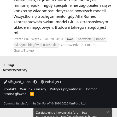
minionej epoki, nigdy specjalnie nie zagłębiałem się w
konkretne wiadomości dotyczące nowszych modeli.
Wszystko się trochę zmieniło, gdy Alfa Romeo
zaprezentowała światu model Giulia z transosiowym
układem napędowym. Budowa takiego napędu jest
mi...
Stefan116
Wątek
Gru 20, 2019
4wd
nadwozie
napęd
Odpowiedzi: 7
Forum:
skrzynia biegów
transaxle
Giulia/Stelvio
Tagi
Amortyzatory
Alfa_Red_Luna
Polski (PL)
Kontakt
Warunki i zasady
Polityka prywatności
Pomoc
Strona główna
R
S
S
®
Community platform by XenForo
© 2010-2026 XenForo Ltd.
Zarejestruj się i korzystaj z forum bez
rozpraszających banerów reklamowych. Jako