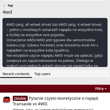
Tagi
4wd
AWD (ang. all wheel drive) lub 4WD (ang. 4 wheel drive)
− jedno z możliwych oznaczeń napędu na wszystkie koła,
a ściślej na wszystkie osie pojazdu.
Oznaczenie AWD/4WD jest typowe dla samochodów
Subaru (np. Subaru Forester) oraz koncernu Audi AG z
napędem na wszystkie koła (quattro).
Nie wszędzie użycie napędu AWD może się opłacać, gdyż
zwiększa on zapotrzebowanie na paliwo. Dlatego w
małych oszczędnych autach stosuje się napęd tylko na
jedną oś (zazwyczaj przednią). Napęd AWD często
Recent contents
Top users
używany jest w samochodach terenowych, gdzie
wymagany jest do pokonywania przeszkód.
Filtry
View More On Wikipedia.org
Pytanie czysto teoretyczne o napęd.
[Giulia]
Transaxle vs 4WD.
Witam. Jako, że jestem miłośnikiem motoryzacji