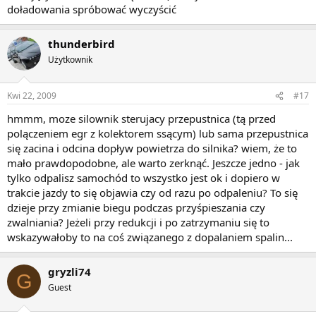
doładowania spróbować wyczyścić
thunderbird
Użytkownik
Kwi 22, 2009
#17
hmmm, moze silownik sterujacy przepustnica (tą przed
polączeniem egr z kolektorem ssącym) lub sama przepustnica
się zacina i odcina dopływ powietrza do silnika? wiem, że to
mało prawdopodobne, ale warto zerknąć. Jeszcze jedno - jak
tylko odpalisz samochód to wszystko jest ok i dopiero w
trakcie jazdy to się objawia czy od razu po odpaleniu? To się
dzieje przy zmianie biegu podczas przyśpieszania czy
zwalniania? Jeżeli przy redukcji i po zatrzymaniu się to
wskazywałoby to na coś związanego z dopalaniem spalin...
gryzli74
G
Guest