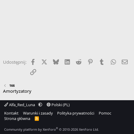
Facebook
X
Bluesky
LinkedIn
Reddit
Pinterest
Tumblr
WhatsA
Em
Udostępnij:
Link
166
Amortyzatory
Alfa_Red_Luna
Polski (PL)
Kontakt
Warunki i zasady
Polityka prywatności
Pomoc
Strona główna
R
S
S
®
Community platform by XenForo
© 2010-2026 XenForo Ltd.