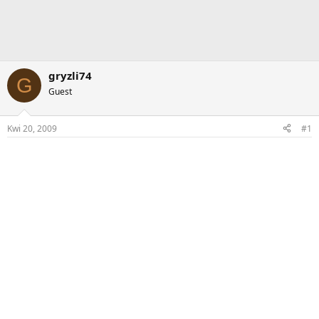
gryzli74
G
Guest
Kwi 20, 2009
#1