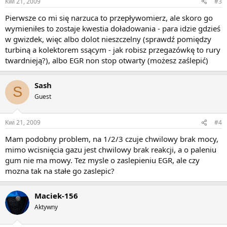
Kwi 21, 2009
#3
Pierwsze co mi się narzuca to przepływomierz, ale skoro go
wymieniłes to zostaje kwestia doładowania - para idzie gdzieś
w gwizdek, więc albo dolot nieszczelny (sprawdź pomiędzy
turbiną a kolektorem ssącym - jak robisz przegazówkę to rury
twardnieją?), albo EGR non stop otwarty (możesz zaślepić)
Sash
S
Guest
Kwi 21, 2009
#4
Mam podobny problem, na 1/2/3 czuje chwilowy brak mocy,
mimo wcisnięcia gazu jest chwilowy brak reakcji, a o paleniu
gum nie ma mowy. Tez mysle o zaslepieniu EGR, ale czy
mozna tak na stałe go zaslepic?
Maciek-156
Aktywny