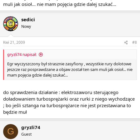
muli jak osioł... nie mam pojęcia gdzie dalej szukać...
sedici
Nowy
Kwi 21, 2009
#8
gryzli74 napisał:
Egr wyczyszczony był strasznie zasyfiony , wszystkie rury dolotowe
jeszcze raz posprawdzane a objaw został ten sam muli jak osioł... nie
mam pojęcia gdzie dalej szukać...
do sprawdzenia działanie : elektrozaworu sterującego
doładowaniem turbosprężarki oraz rurki z niego wychodzące
; bo jeśli sztanga na turbosprężarce nie jest przestawiana to
będzie muł
gryzli74
G
Guest