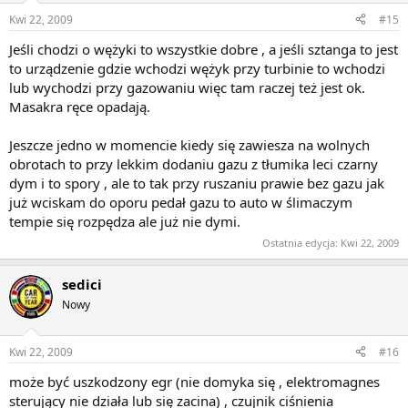
Kwi 22, 2009
#15
Jeśli chodzi o wężyki to wszystkie dobre , a jeśli sztanga to jest
to urządzenie gdzie wchodzi wężyk przy turbinie to wchodzi
lub wychodzi przy gazowaniu więc tam raczej też jest ok.
Masakra ręce opadają.
Jeszcze jedno w momencie kiedy się zawiesza na wolnych
obrotach to przy lekkim dodaniu gazu z tłumika leci czarny
dym i to spory , ale to tak przy ruszaniu prawie bez gazu jak
już wciskam do oporu pedał gazu to auto w ślimaczym
tempie się rozpędza ale już nie dymi.
Ostatnia edycja:
Kwi 22, 2009
sedici
Nowy
Kwi 22, 2009
#16
może być uszkodzony egr (nie domyka się , elektromagnes
sterujący nie działa lub się zacina) , czujnik ciśnienia