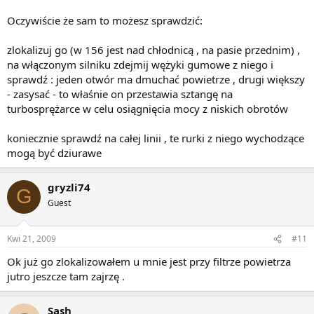
Oczywiście że sam to możesz sprawdzić:
zlokalizuj go (w 156 jest nad chłodnicą , na pasie przednim) ,
na włączonym silniku zdejmij wężyki gumowe z niego i
sprawdź : jeden otwór ma dmuchać powietrze , drugi większy
- zasysać - to właśnie on przestawia sztangę na
turbosprężarce w celu osiągnięcia mocy z niskich obrotów
koniecznie sprawdź na całej linii , te rurki z niego wychodzące
mogą być dziurawe
gryzli74
G
Guest
Kwi 21, 2009
#11
Ok już go zlokalizowałem u mnie jest przy filtrze powietrza
jutro jeszcze tam zajrzę .
Sash