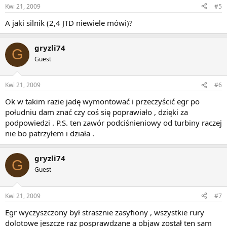
Kwi 21, 2009
#5
A jaki silnik (2,4 JTD niewiele mówi)?
gryzli74
G
Guest
Kwi 21, 2009
#6
Ok w takim razie jadę wymontować i przeczyścić egr po
południu dam znać czy coś się poprawiało , dzięki za
podpowiedzi . P.S. ten zawór podciśnieniowy od turbiny raczej
nie bo patrzyłem i działa .
gryzli74
G
Guest
Kwi 21, 2009
#7
Egr wyczyszczony był strasznie zasyfiony , wszystkie rury
dolotowe jeszcze raz posprawdzane a objaw został ten sam