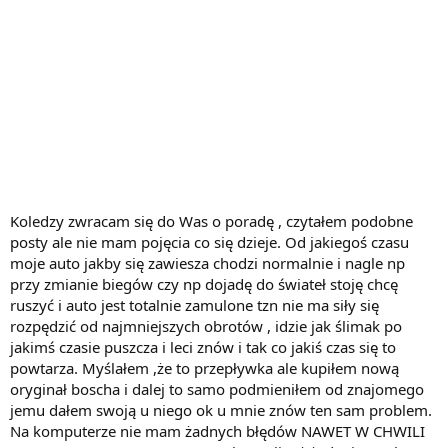
Koledzy zwracam się do Was o poradę , czytałem podobne
posty ale nie mam pojęcia co się dzieje. Od jakiegoś czasu
moje auto jakby się zawiesza chodzi normalnie i nagle np
przy zmianie biegów czy np dojadę do świateł stoję chcę
ruszyć i auto jest totalnie zamulone tzn nie ma siły się
rozpędzić od najmniejszych obrotów , idzie jak ślimak po
jakimś czasie puszcza i leci znów i tak co jakiś czas się to
powtarza. Myślałem ,że to przepływka ale kupiłem nową
oryginał boscha i dalej to samo podmieniłem od znajomego
jemu dałem swoją u niego ok u mnie znów ten sam problem.
Na komputerze nie mam żadnych błędów NAWET W CHWILI