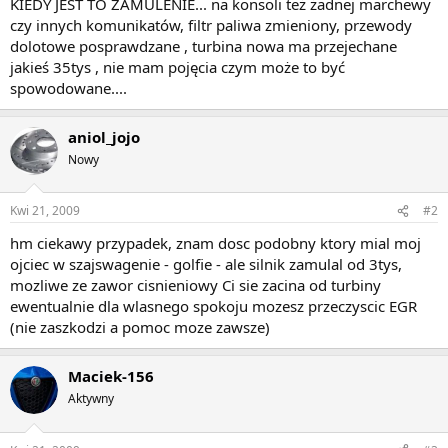
KIEDY JEST TO ZAMULENIE... na konsoli też żadnej marchewy
czy innych komunikatów, filtr paliwa zmieniony, przewody
dolotowe posprawdzane , turbina nowa ma przejechane
jakieś 35tys , nie mam pojęcia czym może to być
spowodowane....
aniol_jojo
Nowy
Kwi 21, 2009
#2
hm ciekawy przypadek, znam dosc podobny ktory mial moj
ojciec w szajswagenie - golfie - ale silnik zamulal od 3tys,
mozliwe ze zawor cisnieniowy Ci sie zacina od turbiny
ewentualnie dla wlasnego spokoju mozesz przeczyscic EGR
(nie zaszkodzi a pomoc moze zawsze)
Maciek-156
Aktywny