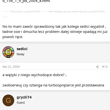
o_156_1_9_jtd_2004_a.html
---------- Post dodany o godzinie 06:05 ---------- Poprzedzający go post został napisany o godzinie 06:03 ---
-------
No to mam zawór sprawdzony tak jak kolega sedici wyjaśnił ,
ładnie ssie i dmucha lecz problem dalej istnieje opadają mi już
powoli ręce.
sedici
Nowy
Kwi 22, 2009
#14
a wężyki z niego wychodzące dobre? ;
zaobserwuj czy sztanga na turbosprężarce jest przestawiana
gryzli74
G
Guest