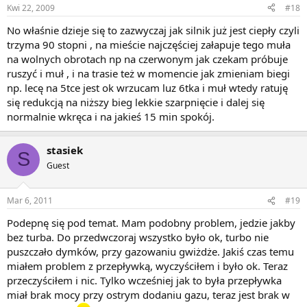
Kwi 22, 2009
#18
No właśnie dzieje się to zazwyczaj jak silnik już jest ciepły czyli
trzyma 90 stopni , na mieście najczęściej załapuje tego muła
na wolnych obrotach np na czerwonym jak czekam próbuje
ruszyć i muł , i na trasie też w momencie jak zmieniam biegi
np. lecę na 5tce jest ok wrzucam luz 6tka i muł wtedy ratuję
się redukcją na niższy bieg lekkie szarpnięcie i dalej się
normalnie wkręca i na jakieś 15 min spokój.
stasiek
S
Guest
Mar 6, 2011
#19
Podepnę się pod temat. Mam podobny problem, jedzie jakby
bez turba. Do przedwczoraj wszystko było ok, turbo nie
puszczało dymków, przy gazowaniu gwiżdże. Jakiś czas temu
miałem problem z przepływką, wyczyściłem i było ok. Teraz
przeczyściłem i nic. Tylko wcześniej jak to była przepływka
miał brak mocy przy ostrym dodaniu gazu, teraz jest brak w