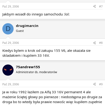
Paź 29, 2006
#7
Jakbym wsiadł do innego samochodu :lol:
drugimarcin
D
Guest
Paź 29, 2006
#8
Kiedys bylem o krok od zakupu 155 V6, ale okazala sie
skladakiem i kupilem 33 16V.
75andrew155
Administrator ds. moderatorów
Paź 29, 2006
#9
Ja w roku 1992 łaziłem za Alfą 33 16V permanent 4 ale
mażenie ściętej głowy po pierwsze : niedostępna po drugie za
droga bo to wtedy była prawie nowośc więc kupiłem zupełnie