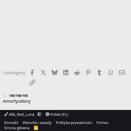
Facebook
X
Bluesky
LinkedIn
Reddit
Pinterest
Tumblr
WhatsA
Em
Udostępnij:
Link
145/146/155
Amortyzatory
Alfa_Red_Luna
Polski (PL)
Kontakt
Warunki i zasady
Polityka prywatności
Pomoc
Strona główna
R