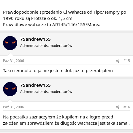
Prawdopodobnie sprzedanio Ci wahacze od Tipo/Tempry po
1990 roku są krótsze o ok. 1,5 cm.
Prawidłowe wahacze to AR145/146/155/Marea
75andrew155
Administrator ds. moderatorów
Paź 31, 2006
#15
Taki ciemnota to ja nie jestem :lol: już to przerabjałem
75andrew155
Administrator ds. moderatorów
Paź 31, 2006
#16
Na początku zaznaczyłem że kupiłem na allegro przed
założeniem sprawdziłem że długośc wachacza jest taka sama .