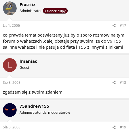
Piotriix
Administrator
Członek ekipy
Lis 1, 2006
#17
co prawda temat odswierzany juz bylo sporo rozmow na tym
forum o wahaczach .dalej obstaje przy swoim ,ze do v6 155
sa inne wahacze i nie pasuja od fiata i 155 z innymi silnikami
lmaniac
L
Guest
Sie 8, 2008
#18
zgadzam się z twoim zdaniem
75andrew155
Administrator ds. moderatorów
Sie 8, 2008
#19