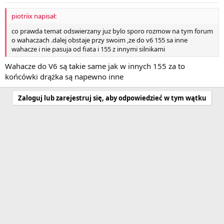
piotriix napisał:
co prawda temat odswierzany juz bylo sporo rozmow na tym forum
o wahaczach .dalej obstaje przy swoim ,ze do v6 155 sa inne
wahacze i nie pasuja od fiata i 155 z innymi silnikami
Wahacze do V6 są takie same jak w innych 155 za to
końcówki drążka są napewno inne
Zaloguj lub zarejestruj się, aby odpowiedzieć w tym wątku