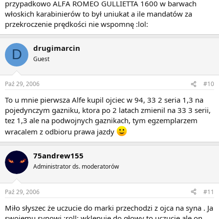
przypadkowo ALFA ROMEO GULLIETTA 1600 w barwach
włoskich karabinierów to był uniukat a ile mandatów za
przekroczenie prędkości nie wspomnę :lol:
drugimarcin
D
Guest
Paź 29, 2006
#10
To u mnie pierwsza Alfe kupil ojciec w 94, 33 2 seria 1,3 na
pojedynczym gazniku, ktora po 2 latach zmienil na 33 3 serii,
tez 1,3 ale na podwojnych gaznikach, tym egzemplarzem
wracalem z odbioru prawa jazdy
75andrew155
Administrator ds. moderatorów
Paź 29, 2006
#11
Miło słyszec że uczucie do marki przechodzi z ojca na syna . Ja
swojemu synowi :roll: wklepuje do głowy to uczucie ale on