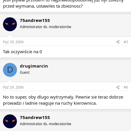
przed wymiana, ustawiles ta zbieznosc?
75andrew155
Administrator ds. moderatorów
Paź 29, 2006
#5
Tak oczywiście na 0
drugimarcin
D
Guest
Paź 29, 2006
#6
No to super, oby dlugo wytrzymaly. Pewnie sie teraz dobrze
prowadzi i ladnie reaguje na ruchy kierownica.
75andrew155
Administrator ds. moderatorów