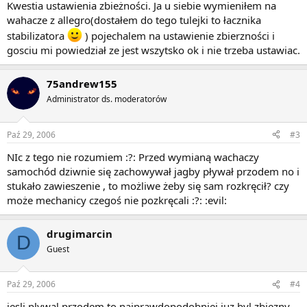
Kwestia ustawienia zbieżności. Ja u siebie wymieniłem na
wahacze z allegro(dostałem do tego tulejki to łacznika
stabilizatora
) pojechalem na ustawienie zbierzności i
gosciu mi powiedział ze jest wszytsko ok i nie trzeba ustawiac.
75andrew155
Administrator ds. moderatorów
Paź 29, 2006
#3
NIc z tego nie rozumiem :?: Przed wymianą wachaczy
samochód dziwnie się zachowywał jagby pływał przodem no i
stukało zawieszenie , to możliwe żeby się sam rozkręcił? czy
może mechanicy czegoś nie pozkręcali :?: :evil:
drugimarcin
D
Guest
Paź 29, 2006
#4
jesli plywal przodem to najprawdopodobniej juz byl zbiezny