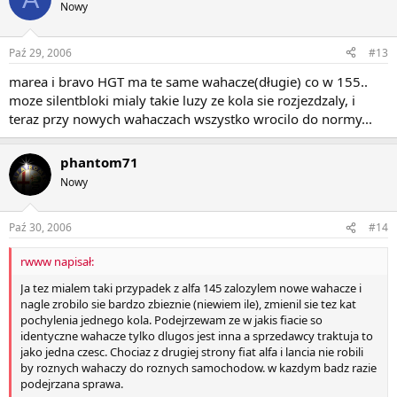
Nowy
Paź 29, 2006
#13
marea i bravo HGT ma te same wahacze(długie) co w 155..
moze silentbloki mialy takie luzy ze kola sie rozjezdzaly, i
teraz przy nowych wahaczach wszystko wrocilo do normy...
phantom71
Nowy
Paź 30, 2006
#14
rwww napisał:
Ja tez mialem taki przypadek z alfa 145 zalozylem nowe wahacze i
nagle zrobilo sie bardzo zbieznie (niewiem ile), zmienil sie tez kat
pochylenia jednego kola. Podejrzewam ze w jakis fiacie so
identyczne wahacze tylko dlugos jest inna a sprzedawcy traktuja to
jako jedna czesc. Chociaz z drugiej strony fiat alfa i lancia nie robili
by roznych wahaczy do roznych samochodow. w kazdym badz razie
podejrzana sprawa.