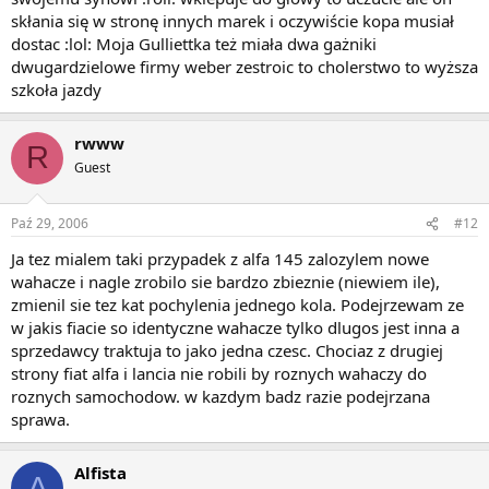
skłania się w stronę innych marek i oczywiście kopa musiał
dostac :lol: Moja Gulliettka też miała dwa gażniki
dwugardzielowe firmy weber zestroic to cholerstwo to wyższa
szkoła jazdy
rwww
R
Guest
Paź 29, 2006
#12
Ja tez mialem taki przypadek z alfa 145 zalozylem nowe
wahacze i nagle zrobilo sie bardzo zbieznie (niewiem ile),
zmienil sie tez kat pochylenia jednego kola. Podejrzewam ze
w jakis fiacie so identyczne wahacze tylko dlugos jest inna a
sprzedawcy traktuja to jako jedna czesc. Chociaz z drugiej
strony fiat alfa i lancia nie robili by roznych wahaczy do
roznych samochodow. w kazdym badz razie podejrzana
sprawa.
Alfista
A