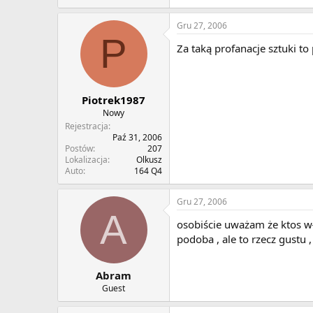
Gru 27, 2006
P
Za taką profanacje sztuki to 
Piotrek1987
Nowy
Rejestracja
Paź 31, 2006
Postów
207
Lokalizacja
Olkusz
Auto
164 Q4
Gru 27, 2006
A
osobiście uważam że ktos wło
podoba , ale to rzecz gustu ,
Abram
Guest