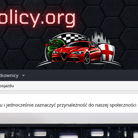
tkownicy
 pojazdu
eru i jednocześnie zaznaczyć przynależność do naszej społecznośc