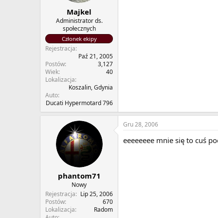
Majkel
Administrator ds.
społecznych
Członek ekipy
Rejestracja
Paź 21, 2005
Postów
3,127
Wiek
40
Lokalizacja
Koszalin, Gdynia
Auto
Ducati Hypermotard 796
Gru 28, 2006
eeeeeeee mnie się to cuś po
phantom71
Nowy
Rejestracja
Lip 25, 2006
Postów
670
Lokalizacja
Radom
Auto