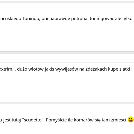
ncuskiego Tuningu, oni naprawde potrafial tuningowac ale tylko f
trim... dużo wlotów jakis wywijasów na zdeżakach kupe siatki i b
u jest tutaj "scudetto". Pomyślcie ile komarów się tam zmieści