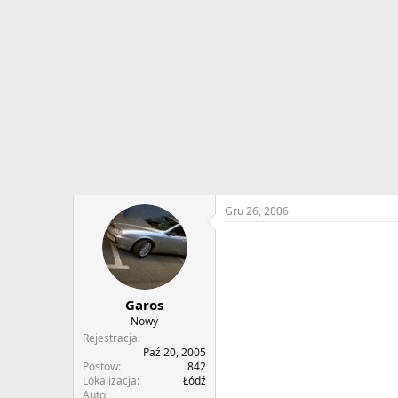
w
o
ą
z
t
p
k
o
u
c
z
ę
c
i
a
Gru 26, 2006
Garos
Nowy
Rejestracja
Paź 20, 2005
Postów
842
Lokalizacja
Łódź
Auto