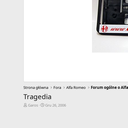
Strona główna
Fora
Alfa Romeo
Forum ogólne o Alf
Tragedia
A
D
Garos
Gru 26, 2006
u
a
t
t
o
a
r
r