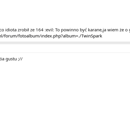
 co idiota zrobił ze 164 :evil: To powinno być karane,ja wiem że o 
.nl/forum/fotoalbum/index.php?album=./TwinSpark
ia gustu ;//