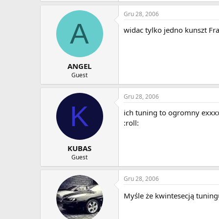
Gru 28, 2006
A
widac tylko jedno kunszt Fra
ANGEL
Guest
Gru 28, 2006
K
ich tuning to ogromny exxxxx
:roll:
KUBAS
Guest
Gru 28, 2006
Myśle że kwintesecją tuning