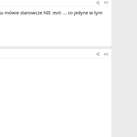
#5
u mówie stanowcze NIE :evil: ... co jedyne w tym
#6