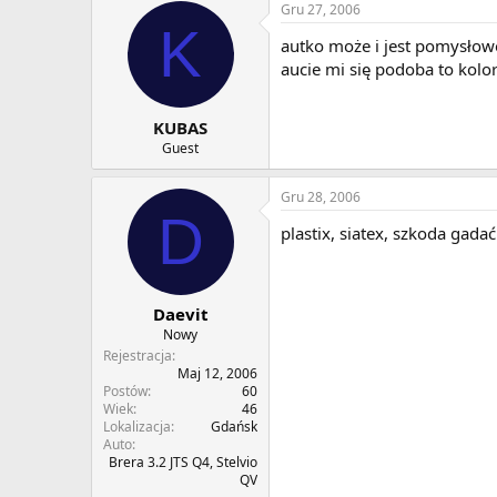
Gru 27, 2006
K
autko może i jest pomysłowo
aucie mi się podoba to kolorek
KUBAS
Guest
Gru 28, 2006
D
plastix, siatex, szkoda gadać.
Daevit
Nowy
Rejestracja
Maj 12, 2006
Postów
60
Wiek
46
Lokalizacja
Gdańsk
Auto
Brera 3.2 JTS Q4, Stelvio
QV