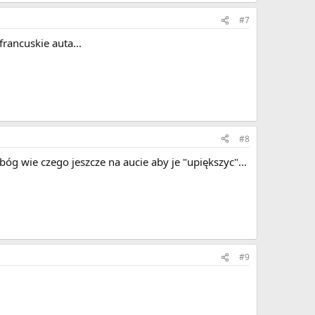
#7
rancuskie auta...
#8
óg wie czego jeszcze na aucie aby je "upiększyc"...
#9