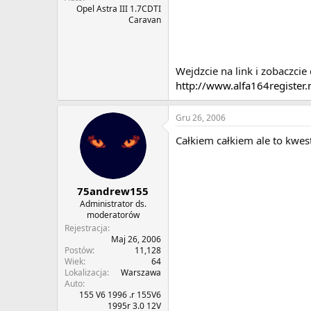
Opel Astra III 1.7CDTI
Caravan
Wejdzcie na link i zobaczcie
http://www.alfa164register
Gru 26, 2006
Całkiem całkiem ale to kwest
75andrew155
Administrator ds.
moderatorów
Rejestracja
Maj 26, 2006
Postów
11,128
Wiek
64
Lokalizacja
Warszawa
Auto
155 V6 1996 .r 155V6
1995r 3.0 12V