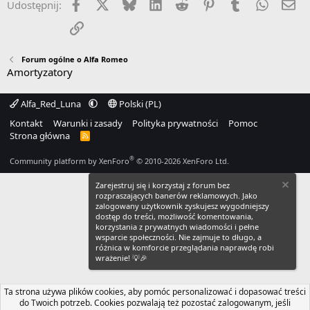
Facebook
X
Bluesky
LinkedIn
Reddit
Pinterest
Tumblr
WhatsA
Em
Udostępnij:
Link
Forum ogólne o Alfa Romeo
Amortyzatory
Alfa_Red_Luna
Polski (PL)
Kontakt
Warunki i zasady
Polityka prywatności
Pomoc
Strona główna
R
S
S
®
Community platform by XenForo
© 2010-2026 XenForo Ltd.
Zarejestruj się i korzystaj z forum bez
rozpraszających banerów reklamowych. Jako
zalogowany użytkownik zyskujesz wygodniejszy
dostęp do treści, możliwość komentowania,
korzystania z prywatnych wiadomości i pełne
wsparcie społeczności. Nie zajmuje to długo, a
różnica w komforcie przeglądania naprawdę robi
wrażenie! 💡🎉
Ta strona używa plików cookies, aby pomóc personalizować i dopasować treści
do Twoich potrzeb. Cookies pozwalają też pozostać zalogowanym, jeśli