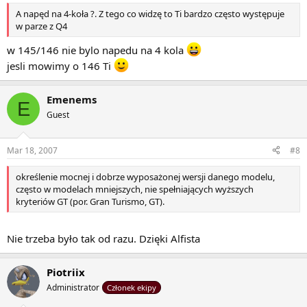
A napęd na 4-koła ?. Z tego co widzę to Ti bardzo często występuje
w parze z Q4
w 145/146 nie bylo napedu na 4 kola
jesli mowimy o 146 Ti
Emenems
E
Guest
Mar 18, 2007
#8
określenie mocnej i dobrze wyposażonej wersji danego modelu,
często w modelach mniejszych, nie spełniających wyższych
kryteriów GT (por. Gran Turismo, GT).
Nie trzeba było tak od razu. Dzięki Alfista
Piotriix
Administrator
Członek ekipy