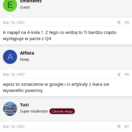
Emenems
E
Guest
Mar 18, 2007
#5
A napęd na 4-koła ?. Z tego co widzę to Ti bardzo często
występuje w parze z Q4
Alfista
A
Nowy
Mar 18, 2007
#6
wpisz to oznaczenie w google i ci artykuły z ikara sie
wyswietlic powinny
Tuti
Super moderator
Członek ekipy
Mar 18, 2007
#7