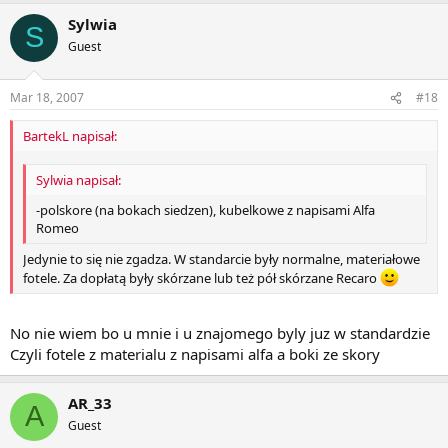
Sylwia
S
Guest
Mar 18, 2007
#18
BartekL napisał:
Sylwia napisał:
-polskore (na bokach siedzen), kubelkowe z napisami Alfa
Romeo
Jedynie to się nie zgadza. W standarcie były normalne, materiałowe
fotele. Za dopłatą były skórzane lub też pół skórzane Recaro
No nie wiem bo u mnie i u znajomego byly juz w standardzie
Czyli fotele z materialu z napisami alfa a boki ze skory
AR_33
A
Guest