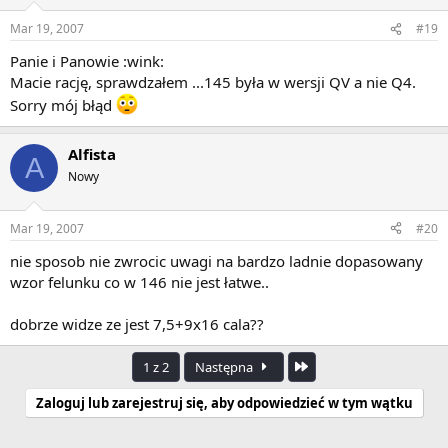
Mar 19, 2007
#19
Panie i Panowie :wink:
Macie rację, sprawdzałem ...145 była w wersji QV a nie Q4.
Sorry mój błąd
Alfista
A
Nowy
Mar 19, 2007
#20
nie sposob nie zwrocic uwagi na bardzo ladnie dopasowany
wzor felunku co w 146 nie jest łatwe..
dobrze widze ze jest 7,5+9x16 cala??
Ostatnia
1 z 2
Następna
Zaloguj lub zarejestruj się, aby odpowiedzieć w tym wątku