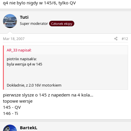
q4 nie bylo nigdy w 145/6, tylko QV
Tuti
Super moderator
Członek ekipy
Mar 18, 2007
#12
AR_33 napisał:
piotriix napisał/a:
byla wersja q4 w 145
Dokładnie, z 2.0 16V motorkiem
pierwsze slysze o 145 z napedem na 4 kola...
topowe wersje
145 - QV
146 - Ti
BartekL