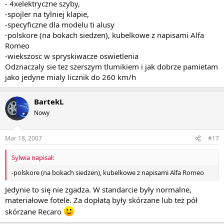
- 4xelektryczne szyby,
-spojler na tylniej klapie,
-specyficzne dla modelu ti alusy
-polskore (na bokach siedzen), kubelkowe z napisami Alfa
Romeo
-wiekszosc w spryskiwacze oswietlenia
Odznaczaly sie tez szerszym tlumikiem i jak dobrze pamietam
jako jedyne mialy licznik do 260 km/h
BartekL
Nowy
Mar 18, 2007
#17
Sylwia napisał:
-polskore (na bokach siedzen), kubelkowe z napisami Alfa Romeo
Jedynie to się nie zgadza. W standarcie były normalne,
materiałowe fotele. Za dopłatą były skórzane lub też pół
skórzane Recaro