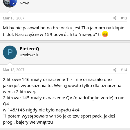
Nowy
Mar 18, 2007
#13
Mi by nie pasował bo na breloczku jest TI a ja mam na klapie
ti :lol: Naszczęście w 159 powrócili to "małego" ti
PietereQ
P
Użytkownik
Mar 18, 2007
#14
2 litrowe 146 miały oznaczenie Ti - i nie oznaczało ono
jakiegoś wyposażeniaitd. Występowało tylko dla oznaczena
wersji 2 litrowej.
2 litrowe 145 miały oznaczenie QV (quadrifoglio verde) a nie
Q4
w 145/146 nigdy nie było napędu 4x4
Ti potem występowało w 156 jako tzw sport pack, jakieś
progi, bajery we wnętrzu