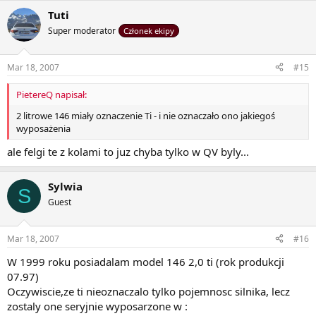
Tuti
Super moderator
Członek ekipy
Mar 18, 2007
#15
PietereQ napisał:
2 litrowe 146 miały oznaczenie Ti - i nie oznaczało ono jakiegoś
wyposażenia
ale felgi te z kolami to juz chyba tylko w QV byly...
Sylwia
S
Guest
Mar 18, 2007
#16
W 1999 roku posiadalam model 146 2,0 ti (rok produkcji
07.97)
Oczywiscie,ze ti nieoznaczalo tylko pojemnosc silnika, lecz
zostaly one seryjnie wyposarzone w :