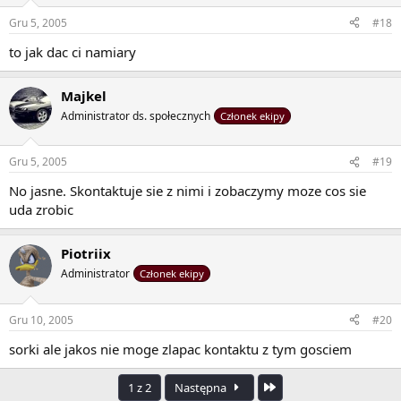
Gru 5, 2005
#18
to jak dac ci namiary
Majkel
Administrator ds. społecznych
Członek ekipy
Gru 5, 2005
#19
No jasne. Skontaktuje sie z nimi i zobaczymy moze cos sie
uda zrobic
Piotriix
Administrator
Członek ekipy
Gru 10, 2005
#20
sorki ale jakos nie moge zlapac kontaktu z tym gosciem
Ostatnia
1 z 2
Następna