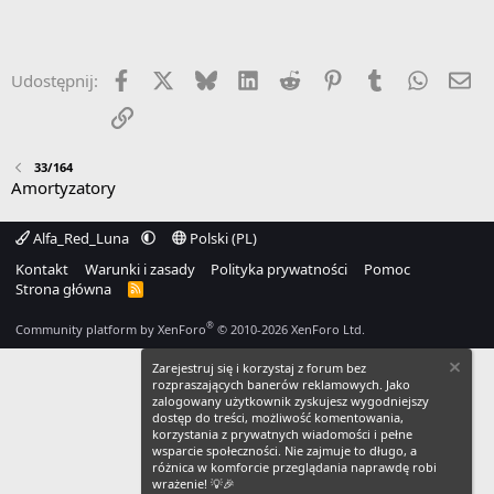
Facebook
X
Bluesky
LinkedIn
Reddit
Pinterest
Tumblr
WhatsA
Em
Udostępnij:
Link
33/164
Amortyzatory
Alfa_Red_Luna
Polski (PL)
Kontakt
Warunki i zasady
Polityka prywatności
Pomoc
Strona główna
R
S
S
®
Community platform by XenForo
© 2010-2026 XenForo Ltd.
Zarejestruj się i korzystaj z forum bez
rozpraszających banerów reklamowych. Jako
zalogowany użytkownik zyskujesz wygodniejszy
dostęp do treści, możliwość komentowania,
korzystania z prywatnych wiadomości i pełne
wsparcie społeczności. Nie zajmuje to długo, a
różnica w komforcie przeglądania naprawdę robi
wrażenie! 💡🎉