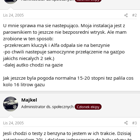
Lis 24, 2005
#2
U mnie sprawa ma sie nastepująco. Moja instalacja jest z
parownikiem to jeszcze nie bezposredni wtrysk. Ale mam
zrobione w ten sposob:
-przekrecam kluczyk i Alfa odpala sie na benzynie
-po chwili nastepuje samoczynne przełączenie na gaz(po
jakichs niecalych 2 sek.)
-dalej autko chodzi na gazie
Jak jeszcze byla pogoda normalna 15-20 stopni tez palila cos
kolo 16 litrow gazu
Majkel
Administrator ds. społecznych
Członek ekipy
Lis 24, 2005
#3
Jesli chodzi o testy z benzyna to jestem w ich trakcie. Dzisiaj
zatankowalem 20L i dolalem jednoczesnie do baku plynu to