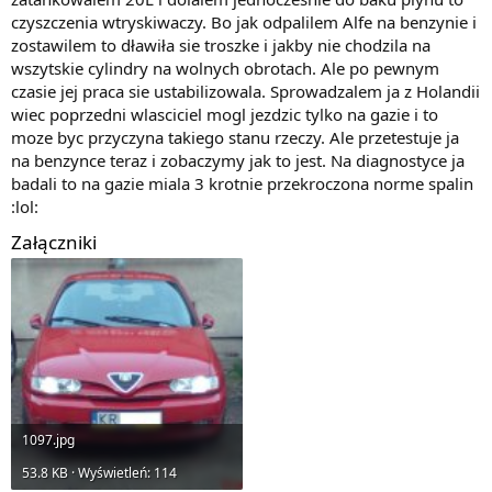
czyszczenia wtryskiwaczy. Bo jak odpalilem Alfe na benzynie i
zostawilem to dławiła sie troszke i jakby nie chodzila na
wszytskie cylindry na wolnych obrotach. Ale po pewnym
czasie jej praca sie ustabilizowala. Sprowadzalem ja z Holandii
wiec poprzedni wlasciciel mogl jezdzic tylko na gazie i to
moze byc przyczyna takiego stanu rzeczy. Ale przetestuje ja
na benzynce teraz i zobaczymy jak to jest. Na diagnostyce ja
badali to na gazie miala 3 krotnie przekroczona norme spalin
:lol:
Załączniki
1097.jpg
53.8 KB · Wyświetleń: 114