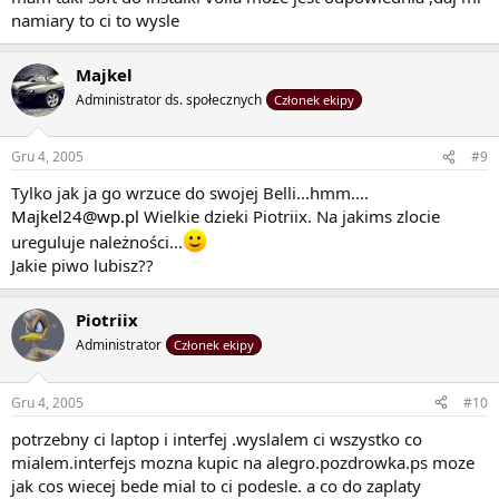
namiary to ci to wysle
Majkel
Administrator ds. społecznych
Członek ekipy
Gru 4, 2005
#9
Tylko jak ja go wrzuce do swojej Belli...hmm....
Majkel24@wp.pl
Wielkie dzieki Piotriix. Na jakims zlocie
ureguluje należności...
Jakie piwo lubisz??
Piotriix
Administrator
Członek ekipy
Gru 4, 2005
#10
potrzebny ci laptop i interfej .wyslalem ci wszystko co
mialem.interfejs mozna kupic na alegro.pozdrowka.ps moze
jak cos wiecej bede mial to ci podesle. a co do zaplaty