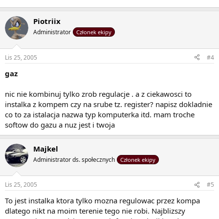
Piotriix
Administrator
Członek ekipy
Lis 25, 2005
#4
gaz
nic nie kombinuj tylko zrob regulacje . a z ciekawosci to
instalka z kompem czy na srube tz. register? napisz dokladnie
co to za istalacja nazwa typ komputerka itd. mam troche
softow do gazu a nuz jest i twoja
Majkel
Administrator ds. społecznych
Członek ekipy
Lis 25, 2005
#5
To jest instalka ktora tylko mozna regulowac przez kompa
dlatego nikt na moim terenie tego nie robi. Najblizszy