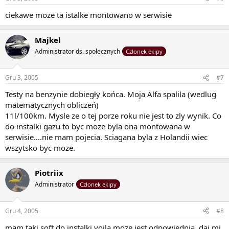
ciekawe moze ta istalke montowano w serwisie
Majkel
Administrator ds. społecznych
Członek ekipy
Gru 3, 2005
#7
Testy na benzynie dobiegły końca. Moja Alfa spalila (wedlug
matematycznych obliczeń)
11l/100km. Mysle ze o tej porze roku nie jest to zly wynik. Co
do instalki gazu to byc moze byla ona montowana w
serwisie....nie mam pojecia. Sciagana byla z Holandii wiec
wszytsko byc moze.
Piotriix
Administrator
Członek ekipy
Gru 4, 2005
#8
mam taki soft do instalki voila moze jest odpowiednia ,daj mi