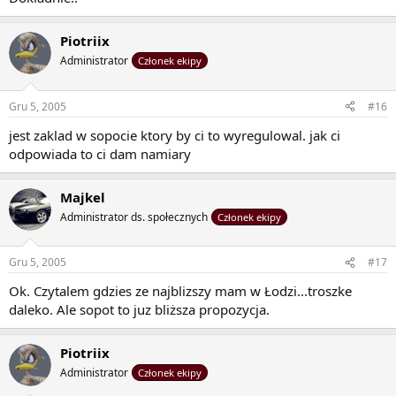
Piotriix
Administrator
Członek ekipy
Gru 5, 2005
#16
jest zaklad w sopocie ktory by ci to wyregulowal. jak ci
odpowiada to ci dam namiary
Majkel
Administrator ds. społecznych
Członek ekipy
Gru 5, 2005
#17
Ok. Czytalem gdzies ze najblizszy mam w Łodzi...troszke
daleko. Ale sopot to juz bliższa propozycja.
Piotriix
Administrator
Członek ekipy