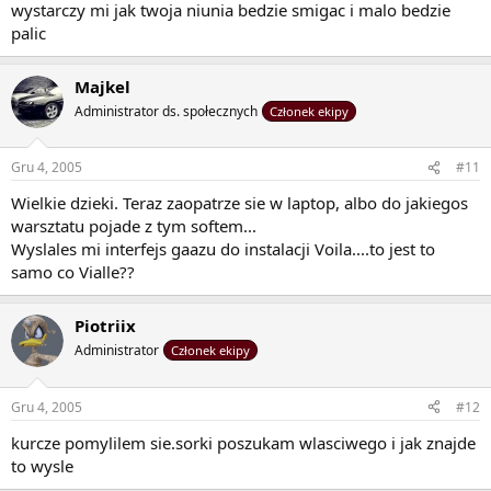
wystarczy mi jak twoja niunia bedzie smigac i malo bedzie
palic
Majkel
Administrator ds. społecznych
Członek ekipy
Gru 4, 2005
#11
Wielkie dzieki. Teraz zaopatrze sie w laptop, albo do jakiegos
warsztatu pojade z tym softem...
Wyslales mi interfejs gaazu do instalacji Voila....to jest to
samo co Vialle??
Piotriix
Administrator
Członek ekipy
Gru 4, 2005
#12
kurcze pomylilem sie.sorki poszukam wlasciwego i jak znajde
to wysle