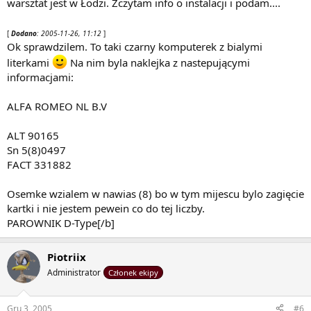
warsztat jest w Łodzi. Zczytam info o instalacji i podam....
[
Dodano
: 2005-11-26, 11:12
]
Ok sprawdzilem. To taki czarny komputerek z bialymi
literkami
Na nim byla naklejka z nastepującymi
informacjami:
ALFA ROMEO NL B.V
ALT 90165
Sn 5(8)0497
FACT 331882
Osemke wzialem w nawias (8) bo w tym mijescu bylo zagięcie
kartki i nie jestem pewein co do tej liczby.
PAROWNIK D-Type[/b]
Piotriix
Administrator
Członek ekipy
Gru 3, 2005
#6