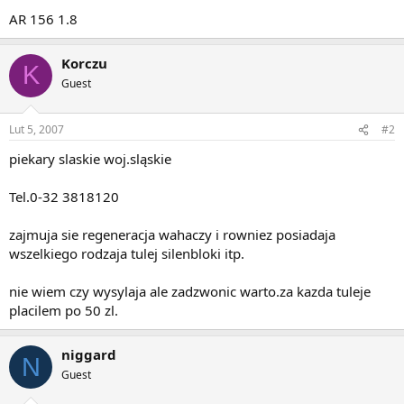
AR 156 1.8
Korczu
K
Guest
Lut 5, 2007
#2
piekary slaskie woj.sląskie
Tel.0-32 3818120
zajmuja sie regeneracja wahaczy i rowniez posiadaja
wszelkiego rodzaja tulej silenbloki itp.
nie wiem czy wysylaja ale zadzwonic warto.za kazda tuleje
placilem po 50 zl.
niggard
N
Guest