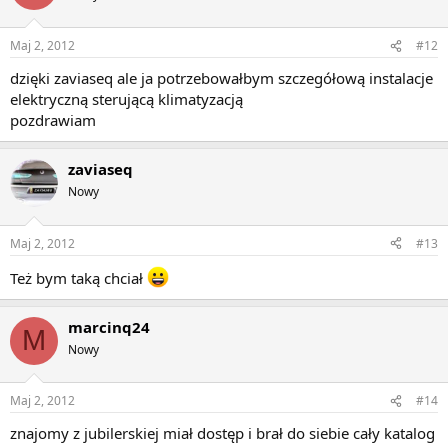
Maj 2, 2012
#12
dzięki zaviaseq ale ja potrzebowałbym szczegółową instalacje
elektryczną sterującą klimatyzacją
pozdrawiam
zaviaseq
Nowy
Maj 2, 2012
#13
Też bym taką chciał
marcinq24
M
Nowy
Maj 2, 2012
#14
znajomy z jubilerskiej miał dostęp i brał do siebie cały katalog