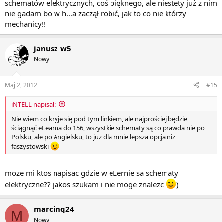
schematów elektrycznych, coś pięknego, ale niestety już z nim
nie gadam bo w h...a zaczął robić, jak to co nie którzy
mechanicy!!
janusz_w5
Nowy
Maj 2, 2012
#15
iNTELL napisał:
Nie wiem co kryje się pod tym linkiem, ale najprościej będzie
ściągnąć eLearna do 156, wszystkie schematy są co prawda nie po
Polsku, ale po Angielsku, to już dla mnie lepsza opcja niż
faszystowski
moze mi ktos napisac gdzie w eLernie sa schematy
elektryczne?? jakos szukam i nie moge znalezc
)
marcinq24
M
Nowy