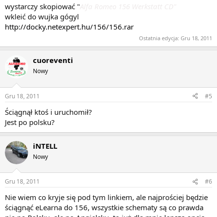
wystarczy skopiować "
Alfa Romeo 156 Werkstatt CD"
wkleić do wujka gógyl
http://docky.netexpert.hu/156/156.rar
Ostatnia edycja:
Gru 18, 2011
cuoreventi
Nowy
Gru 18, 2011
#5
Ściągnął ktoś i uruchomił?
Jest po polsku?
iNTELL
Nowy
Gru 18, 2011
#6
Nie wiem co kryje się pod tym linkiem, ale najprościej będzie
ściągnąć eLearna do 156, wszystkie schematy są co prawda