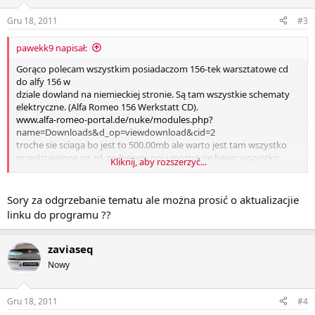
Gru 18, 2011
#3
pawekk9 napisał:
Gorąco polecam wszystkim posiadaczom 156-tek warsztatowe cd
do alfy 156 w
dziale dowland na niemieckiej stronie. Są tam wszystkie schematy
elektryczne. (Alfa Romeo 156 Werkstatt CD).
www.alfa-romeo-portal.de/nuke/modules.php?
name=Downloads&d_op=viewdownload&cid=2
troche sie sciaga bo jest to 500.00mb ale warto jest tam wszystko
przedstawione na zd ,wybieram poj i mozna sie bawic wszystko
Kliknij, aby rozszerzyć...
ladnie opisane
,jakie objawy ,jak naprawic POLECAM trzeba sciagnac rozpakowac i
wypalic na cd
Sory za odgrzebanie tematu ale można prosić o aktualizacjie
zainstalowac i mozna dzialac. Tą stronę polecił mi kolega robak#21
linku do programu ??
program
jest w wieu językach między innymi w polskim. Gorąco polecam.
zaviaseq
Nowy
Gru 18, 2011
#4