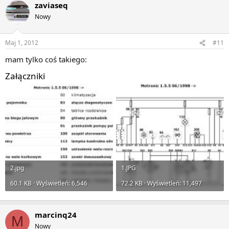
zaviaseq
Nowy
Maj 1, 2012
#11
mam tylko coś takiego:
Załączniki
2.jpg
1.JPG
60.1 KB · Wyświetleń: 6,546
72.2 KB · Wyświetleń: 11,497
marcinq24
M
Nowy