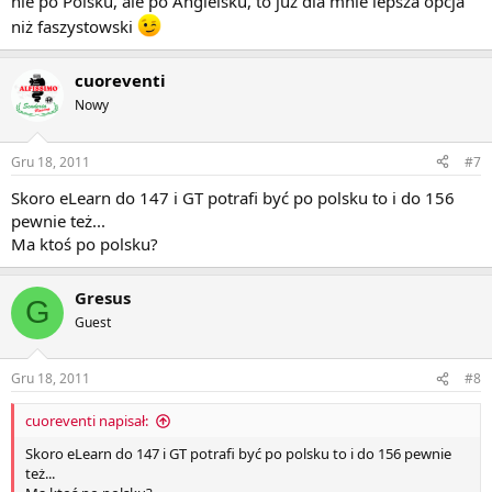
nie po Polsku, ale po Angielsku, to już dla mnie lepsza opcja
niż faszystowski
cuoreventi
Nowy
Gru 18, 2011
#7
Skoro eLearn do 147 i GT potrafi być po polsku to i do 156
pewnie też...
Ma ktoś po polsku?
Gresus
G
Guest
Gru 18, 2011
#8
cuoreventi napisał:
Skoro eLearn do 147 i GT potrafi być po polsku to i do 156 pewnie
też...