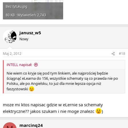
Bez tytułu.jpg
80 KB · Wyświetleń: 2,743
janusz_w5
Nowy
Maj 2, 2012
#18
iNTELL napisał:
Nie wiem co kryje się pod tym linkiem, ale najprościej będzie
ściągnąć eLearna do 156, wszystkie schematy są co prawda nie po
Polsku, ale po Angielsku, to już dla mnie lepsza opcja niż
faszystowski
moze mi ktos napisac gdzie w eLernie sa schematy
elektryczne?? jakos szukam i nie moge znalezc
)
marcinq24