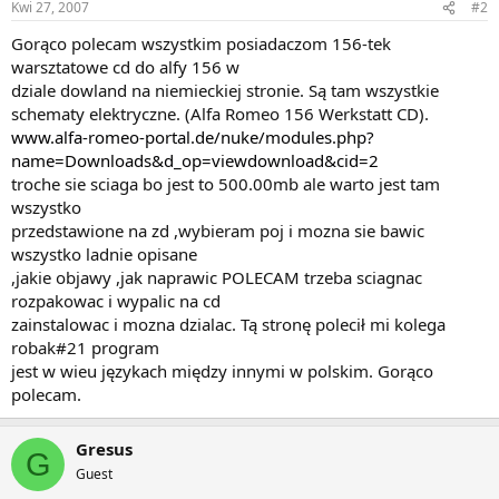
Kwi 27, 2007
#2
Gorąco polecam wszystkim posiadaczom 156-tek
warsztatowe cd do alfy 156 w
dziale dowland na niemieckiej stronie. Są tam wszystkie
schematy elektryczne. (Alfa Romeo 156 Werkstatt CD).
www.alfa-romeo-portal.de/nuke/modules.php?
name=Downloads&d_op=viewdownload&cid=2
troche sie sciaga bo jest to 500.00mb ale warto jest tam
wszystko
przedstawione na zd ,wybieram poj i mozna sie bawic
wszystko ladnie opisane
,jakie objawy ,jak naprawic POLECAM trzeba sciagnac
rozpakowac i wypalic na cd
zainstalowac i mozna dzialac. Tą stronę polecił mi kolega
robak#21 program
jest w wieu językach między innymi w polskim. Gorąco
polecam.
Gresus
G
Guest