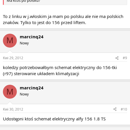
Ma ktoś po polsku?
To z linku w j.włoskim ja mam po polsku ale nie ma polskich
znaków. Tylko to jest do 156 przed liftem.
marcinq24
M
Nowy
Kwi 29, 2012
#9
koledzy potrzebowałbym schemat elektryczny do 156-tki
(r97) sterowanie układem klimatyzacji
marcinq24
M
Nowy
Kwi 30, 2012
#10
Udostępni ktoś schemat elektryczny alfy 156 1.8 TS