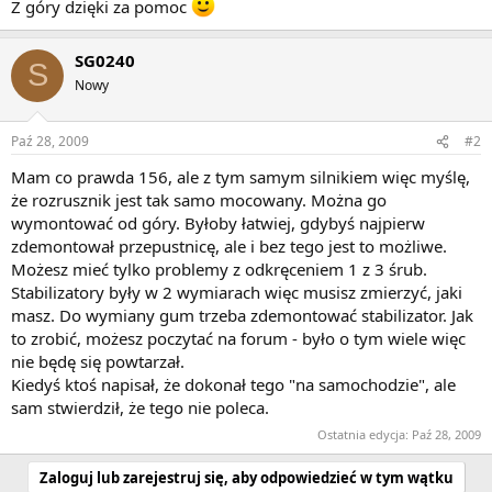
Z góry dzięki za pomoc
SG0240
S
Nowy
Paź 28, 2009
#2
Mam co prawda 156, ale z tym samym silnikiem więc myślę,
że rozrusznik jest tak samo mocowany. Można go
wymontować od góry. Byłoby łatwiej, gdybyś najpierw
zdemontował przepustnicę, ale i bez tego jest to możliwe.
Możesz mieć tylko problemy z odkręceniem 1 z 3 śrub.
Stabilizatory były w 2 wymiarach więc musisz zmierzyć, jaki
masz. Do wymiany gum trzeba zdemontować stabilizator. Jak
to zrobić, możesz poczytać na forum - było o tym wiele więc
nie będę się powtarzał.
Kiedyś ktoś napisał, że dokonał tego "na samochodzie", ale
sam stwierdził, że tego nie poleca.
Ostatnia edycja:
Paź 28, 2009
Zaloguj lub zarejestruj się, aby odpowiedzieć w tym wątku