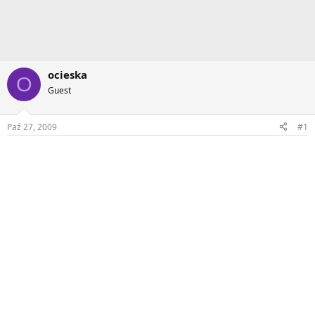
ocieska
O
Guest
Paź 27, 2009
#1