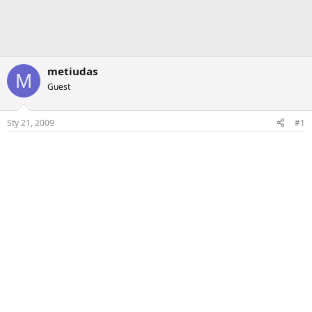
metiudas
M
Guest
Sty 21, 2009
#1