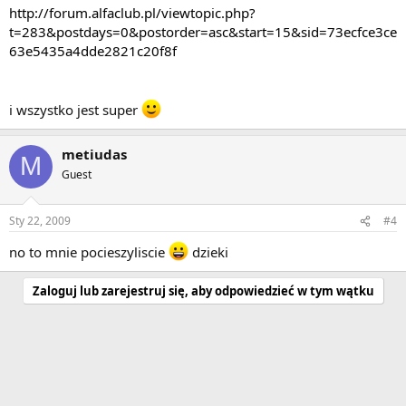
http://forum.alfaclub.pl/viewtopic.php?
t=283&postdays=0&postorder=asc&start=15&sid=73ecfce3ce
63e5435a4dde2821c20f8f
i wszystko jest super
metiudas
M
Guest
Sty 22, 2009
#4
no to mnie pocieszyliscie
dzieki
Zaloguj lub zarejestruj się, aby odpowiedzieć w tym wątku