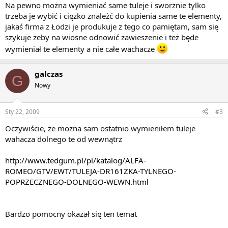
Na pewno można wymieniać same tuleje i sworznie tylko
trzeba je wybić i cięzko znależć do kupienia same te elementy,
jakaś firma z Łodzi je produkuje z tego co pamiętam, sam się
szykuje żeby na wiosne odnowić zawieszenie i też będe
wymieniał te elementy a nie całe wachacze
galczas
G
Nowy
Sty 22, 2009
#3
Oczywiście, że można sam ostatnio wymieniłem tuleje
wahacza dolnego te od wewnątrz
http://www.tedgum.pl/pl/katalog/ALFA-
ROMEO/GTV/EWT/TULEJA-DR161ZKA-TYLNEGO-
POPRZECZNEGO-DOLNEGO-WEWN.html
Bardzo pomocny okazał się ten temat