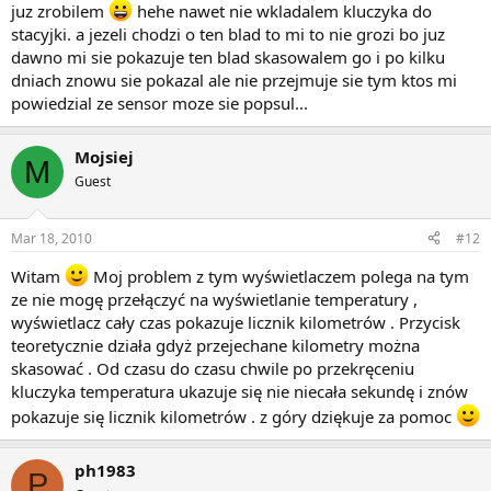
juz zrobilem
hehe nawet nie wkladalem kluczyka do
stacyjki. a jezeli chodzi o ten blad to mi to nie grozi bo juz
dawno mi sie pokazuje ten blad skasowalem go i po kilku
dniach znowu sie pokazal ale nie przejmuje sie tym ktos mi
powiedzial ze sensor moze sie popsul...
Mojsiej
M
Guest
Mar 18, 2010
#12
Witam
Moj problem z tym wyświetlaczem polega na tym
ze nie mogę przełączyć na wyświetlanie temperatury ,
wyświetlacz cały czas pokazuje licznik kilometrów . Przycisk
teoretycznie działa gdyż przejechane kilometry można
skasować . Od czasu do czasu chwile po przekręceniu
kluczyka temperatura ukazuje się nie niecała sekundę i znów
pokazuje się licznik kilometrów . z góry dziękuje za pomoc
ph1983
P