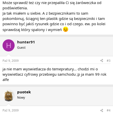
Może sprawdź też czy nie przepaliła Ci się żaróweczka od
podświetlenia.
Ja tak miałem u siebie. A z bezpiecznikami to sam
pokombinuj, ściągnij ten plastik gdzie są bezpieczniki i tam
powinno być jakiś rysunek gdzie co i od czego. ew. po kolei
sprawdzaj który spalony i wymień
hunter91
H
Guest
Paź 9, 2009
#3
ja nie mam wyswietlacza do temepratury... chodzi mi o
wyswietlacz cyfrowy przebiegu samchodu ;p ja mam 99 rok
alfe
puotek
Nowy
Paź 9, 2009
#4