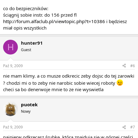
co do bezpieczników:
ściągnij sobie instr. do 156 przed fl
http://forum.alfaclub.pl/viewtopic.php?t=10386
i będziesz
miał opis wszystkich
hunter91
H
Guest
Paź 9, 2009
#6
nie mam klimy. a co musze odkrecic zeby dojsc do tej zarowki
? chodzi mi o to zeby nie narobic sobie wiecej roboty
checi sa bo denerwoje mnie to ze nie wyswietla
puotek
Nowy
Paź 9, 2009
#7
najpierw odkręcasz śrubkę, która znajduja się w górnej części