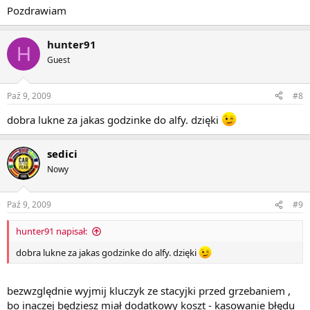
Pozdrawiam
hunter91
H
Guest
Paź 9, 2009
#8
dobra lukne za jakas godzinke do alfy. dzięki
sedici
Nowy
Paź 9, 2009
#9
hunter91 napisał:
dobra lukne za jakas godzinke do alfy. dzięki
bezwzględnie wyjmij kluczyk ze stacyjki przed grzebaniem ,
bo inaczej będziesz miał dodatkowy koszt - kasowanie błędu