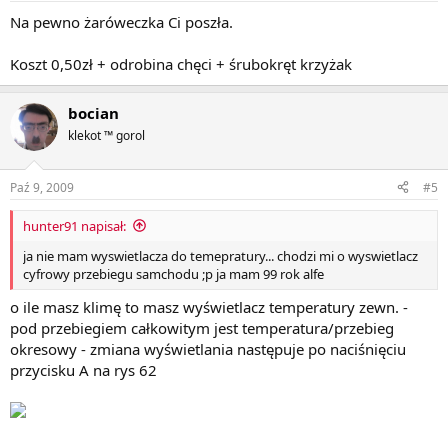
Na pewno żaróweczka Ci poszła.
Koszt 0,50zł + odrobina chęci + śrubokręt krzyżak
bocian
klekot ™ gorol
Paź 9, 2009
#5
hunter91 napisał:
ja nie mam wyswietlacza do temepratury... chodzi mi o wyswietlacz
cyfrowy przebiegu samchodu ;p ja mam 99 rok alfe
o ile masz klimę to masz wyświetlacz temperatury zewn. -
pod przebiegiem całkowitym jest temperatura/przebieg
okresowy - zmiana wyświetlania następuje po naciśnięciu
przycisku A na rys 62