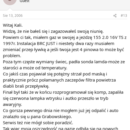
Guest
Sie 13, 2006
#13
Witaj Kali.
Widzę, że nie bałeś się i zagazowałeś swoją niunię.
Powiem ci tak, miałem gaz w swojej a jeżdzę 155 2.0 16V TS z
1997r. Instalacja BRC JUST i niestety dwa razy musiałem
zmieniać przep ływkę a jeśli twoja jest 4 pinowa to może być
problem.
Poza tym częste wymiany świec, padła sonda lamda-może ze
starości a może od temperatury.
Co jakiś czas pojawiał się potężny strzał pod maską i
praktycznie prócz połamanych zaczepów filtra powietrza
diabli brali przepływkę.
Finał był taki że w końcu rozprogramował się komp, zapaliła
się czerwona lampka wtrysku i autko przeszło w tryb
awaryjny.
Co gorsza pewnego dnia nie mogłem już jej odpalić i auto
znalazło się u pana Grabowskiego.
Serwis też nie mógł sobie poradzić.
Tak więc moja oszczędność na gazie odbiła się na nowych