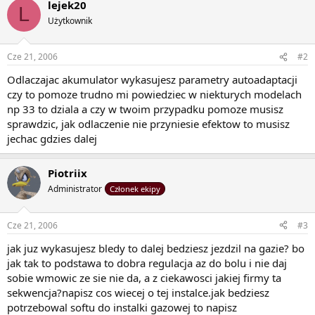
lejek20
L
Użytkownik
Cze 21, 2006
#2
Odlaczajac akumulator wykasujesz parametry autoadaptacji
czy to pomoze trudno mi powiedziec w niekturych modelach
np 33 to dziala a czy w twoim przypadku pomoze musisz
sprawdzic, jak odlaczenie nie przyniesie efektow to musisz
jechac gdzies dalej
Piotriix
Administrator
Członek ekipy
Cze 21, 2006
#3
jak juz wykasujesz bledy to dalej bedziesz jezdzil na gazie? bo
jak tak to podstawa to dobra regulacja az do bolu i nie daj
sobie wmowic ze sie nie da, a z ciekawosci jakiej firmy ta
sekwencja?napisz cos wiecej o tej instalce.jak bedziesz
potrzebowal softu do instalki gazowej to napisz