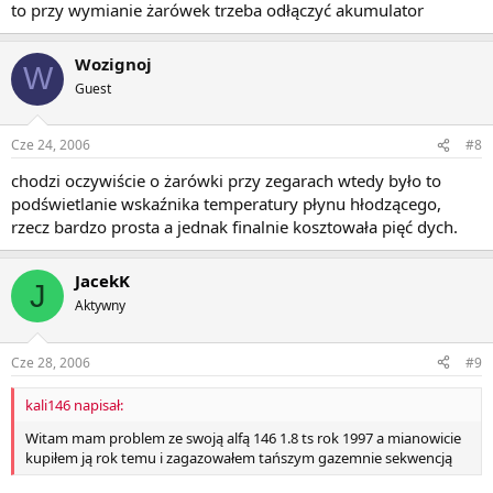
to przy wymianie żarówek trzeba odłączyć akumulator
Wozignoj
W
Guest
Cze 24, 2006
#8
chodzi oczywiście o żarówki przy zegarach wtedy było to
podświetlanie wskaźnika temperatury płynu hłodzącego,
rzecz bardzo prosta a jednak finalnie kosztowała pięć dych.
JacekK
J
Aktywny
Cze 28, 2006
#9
kali146 napisał:
Witam mam problem ze swoją alfą 146 1.8 ts rok 1997 a mianowicie
kupiłem ją rok temu i zagazowałem tańszym gazemnie sekwencją