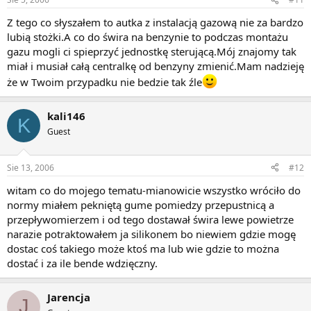
Z tego co słyszałem to autka z instalacją gazową nie za bardzo
lubią stożki.A co do świra na benzynie to podczas montażu
gazu mogli ci spieprzyć jednostkę sterującą.Mój znajomy tak
miał i musiał całą centralkę od benzyny zmienić.Mam nadzieję
że w Twoim przypadku nie bedzie tak źle
kali146
K
Guest
Sie 13, 2006
#12
witam co do mojego tematu-mianowicie wszystko wróciło do
normy miałem pekniętą gume pomiedzy przepustnicą a
przepływomierzem i od tego dostawał świra lewe powietrze
narazie potraktowałem ja silikonem bo niewiem gdzie mogę
dostac coś takiego może ktoś ma lub wie gdzie to można
dostać i za ile bende wdzięczny.
Jarencja
J