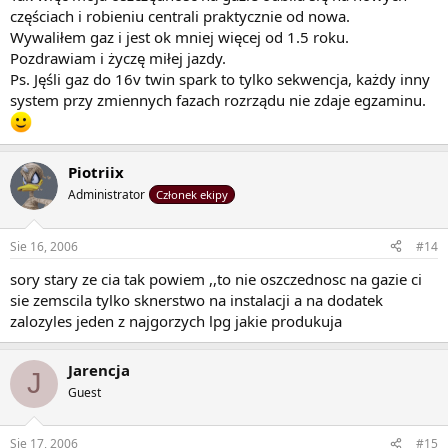
częściach i robieniu centrali praktycznie od nowa.
Wywaliłem gaz i jest ok mniej więcej od 1.5 roku.
Pozdrawiam i życzę miłej jazdy.
Ps. Jęśli gaz do 16v twin spark to tylko sekwencja, każdy inny
system przy zmiennych fazach rozrządu nie zdaje egzaminu.
Piotriix
Administrator
Członek ekipy
Sie 16, 2006
#14
sory stary ze cia tak powiem ,,to nie oszczednosc na gazie ci
sie zemscila tylko sknerstwo na instalacji a na dodatek
zalozyles jeden z najgorzych lpg jakie produkuja
Jarencja
J
Guest
Sie 17, 2006
#15