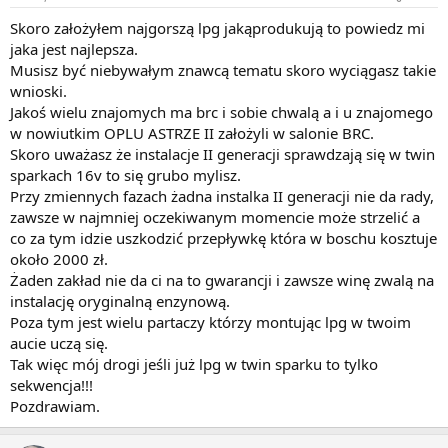
Skoro założyłem najgorszą lpg jakąprodukują to powiedz mi
jaka jest najlepsza.
Musisz być niebywałym znawcą tematu skoro wyciągasz takie
wnioski.
Jakoś wielu znajomych ma brc i sobie chwalą a i u znajomego
w nowiutkim OPLU ASTRZE II założyli w salonie BRC.
Skoro uważasz że instalacje II generacji sprawdzają się w twin
sparkach 16v to się grubo mylisz.
Przy zmiennych fazach żadna instalka II generacji nie da rady,
zawsze w najmniej oczekiwanym momencie może strzelić a
co za tym idzie uszkodzić przepływkę która w boschu kosztuje
około 2000 zł.
Żaden zakład nie da ci na to gwarancji i zawsze winę zwalą na
instalację oryginalną enzynową.
Poza tym jest wielu partaczy którzy montując lpg w twoim
aucie uczą się.
Tak więc mój drogi jeśli już lpg w twin sparku to tylko
sekwencja!!!
Pozdrawiam.