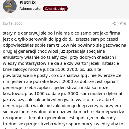
Piotriix
Administrator
Członek ekipy
Sie 18, 2006
#16
stary nie denerwuj sie bo i nie ma o co samo brc jako firma
jest ok. tylko serownik do lpg do d... zreszta sam po czesci
odpowiedziales sobie sam ts ..ow nie powinno sie gazowac na
drugiej generacji choc wlosi juz sprzedaja specjalne
emulatory wlasnie do ts alfy czyli przy dobrych checiach i
wiedzy montarzystow sie da ale czy warto? jezeli instalacje
kme zalozyc mozna juz za 2500 2700. ps. usun te
powtarzajace sie posty . co do znastwa lpg . nie twierdze ,ze
nim jestem ale potrafie liczyc .2000 za dobrze zestrojana 2
generacje trzeba zaplacic ,jeden strzal i instalka moze
kosztowac plus 1000 co daje juz 3000 .sam mialem dylemat
jaka zalozyc ale jak policzylem jw. to wyszlo mi ze albo 4
generacja albo wcale nie zakladam.jednej rzeczy nauczylem
sie przy lpg.nie wolno ufac gazownikom ich rzekomej wiedzy
i znajomosci tematu. generalnie jest opinia ,ze makarony
trudno sie gazuje i trzeba wlozyc sporo pracy i wiedzy aby to