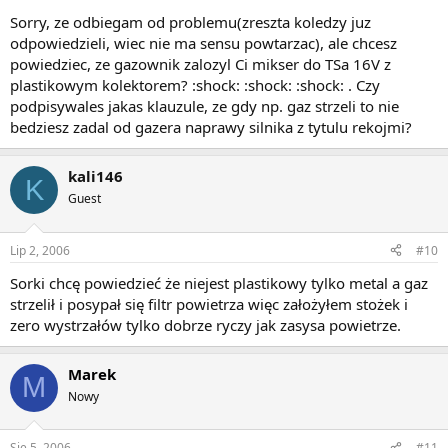
Sorry, ze odbiegam od problemu(zreszta koledzy juz
odpowiedzieli, wiec nie ma sensu powtarzac), ale chcesz
powiedziec, ze gazownik zalozyl Ci mikser do TSa 16V z
plastikowym kolektorem? :shock: :shock: :shock: . Czy
podpisywales jakas klauzule, ze gdy np. gaz strzeli to nie
bedziesz zadal od gazera naprawy silnika z tytulu rekojmi?
kali146
K
Guest
Lip 2, 2006
#10
Sorki chcę powiedzieć że niejest plastikowy tylko metal a gaz
strzelił i posypał się filtr powietrza więc założyłem stożek i
zero wystrzałów tylko dobrze ryczy jak zasysa powietrze.
Marek
M
Nowy
Sie 5, 2006
#11