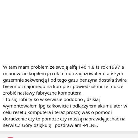
Witam mam problem ze swoją alfą 146 1.8 ts rok 1997 a
mianowicie kupiłem ją rok temu i zagazowałem tańszym
gazemnie sekwencją i od tego gazu benzyna dostała świra
byłem u znajomego na kompie i powiedział mi że musze
zrobić nastawy fabryczne komputera.
I to się robi tylko w serwisie podobno , dzisiaj
wymontowałem lpg całkowicie i odłączyłem akumulator w
celu resetu komputera i teraz proszę was o pomoc i
doradzenie czy to pomoże czy muszę naprawdę jechać na
serwis.Z Góry dziękuję i pozdrawiam -PILNE.