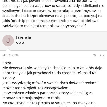
chodzilo tak jak powinno! pozdrowienia aha nie porownuj
opli i innych pancerwagonow to sa samochody z silnikami nie
wysilonymi i dosc prostymi w konstrukcji a jezeli myslisz ,ze
te auta chodza bezproblemowo na 2 generacji to poczytaj na
jakis forach lpg ile oni maja z tym problemow i co ciekawe
zadziwiajaco malo jest tam opisow dotyczacych alf
Jarencja
J
Guest
Sie 18, 2006
#17
Cześć.
Nie denerwuję się :wink: tylko chodziło mi o to że każdy daje
dobre rady ale jak przychodzi co do czego to też ma duże
kłopoty.
Ja nie wstydzę się mówić o swoich złych doświadczeniach i
może z tego względu tak zareagowałem.
Potwierdzam zdanie o partaczach którzy zabieraj się za
montaż a nie mają pojęcia co robią.
No cóż, chyba nie tak prędko to się zmieni bo każdy albo