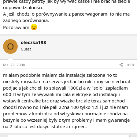
prawie każdy patrzy jak by wyrwać kaske i nie brać na siebie
odpowiedzialności.
A jeśli chodzi o porównywanie z pancerwagonami to nie ma
żadnego porównania.
Pozdrawiam
oleczka198
O
Guest
Maj 28, 2008
#18
mialam podobnie mialam zla instalacje zalozona no to
niestety musialam na serwis jechac bo nikt inny sie niechcial
podjac a jak chcieli to spiewali 1800zl a w "solo" zaplacilam
600 zl w tym ze wywalili mi cala elektryke od instalacji i
wstawili centralke brc oraz wiazke brc ale teraz samochod
chodzi rowno no i nie pali 22na 100 tylko 12l i juz nie mam
problemow z kontrolka od wtryskow i normalnie chodzi na
bezynie bo wczesniej byly z tym problemy i mam gwarancje
na 2 lata co jest dosyc istotne :mrgreen: