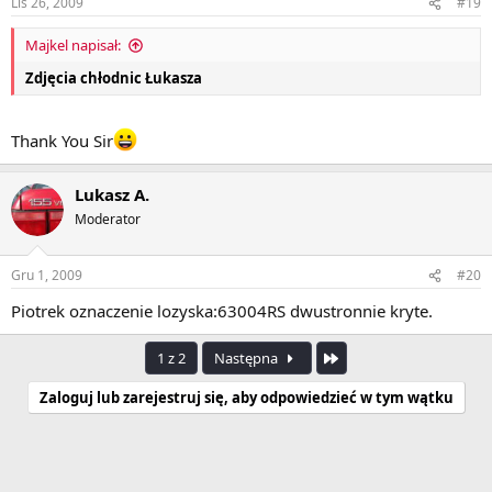
Lis 26, 2009
#19
Majkel napisał:
Zdjęcia chłodnic Łukasza
Thank You Sir
Lukasz A.
Moderator
Gru 1, 2009
#20
Piotrek oznaczenie lozyska:63004RS dwustronnie kryte.
Ostatnia
1 z 2
Następna
Zaloguj lub zarejestruj się, aby odpowiedzieć w tym wątku