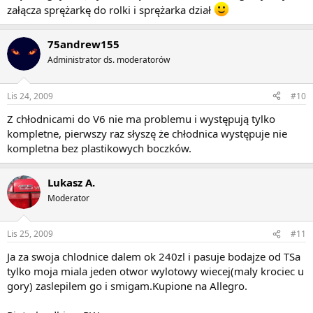
załącza sprężarkę do rolki i sprężarka dział
75andrew155
Administrator ds. moderatorów
Lis 24, 2009
#10
Z chłodnicami do V6 nie ma problemu i występują tylko
kompletne, pierwszy raz słyszę że chłodnica występuje nie
kompletna bez plastikowych boczków.
Lukasz A.
Moderator
Lis 25, 2009
#11
Ja za swoja chlodnice dalem ok 240zl i pasuje bodajze od TSa
tylko moja miala jeden otwor wylotowy wiecej(maly krociec u
gory) zaslepilem go i smigam.Kupione na Allegro.