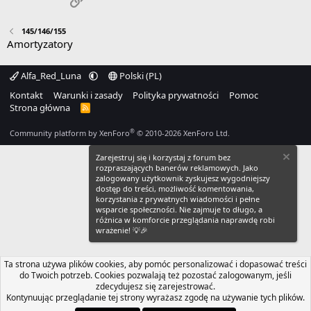
145/146/155
Amortyzatory
Alfa_Red_Luna
Polski (PL)
Kontakt
Warunki i zasady
Polityka prywatności
Pomoc
Strona główna
R
S
S
®
Community platform by XenForo
© 2010-2026 XenForo Ltd.
Zarejestruj się i korzystaj z forum bez
rozpraszających banerów reklamowych. Jako
zalogowany użytkownik zyskujesz wygodniejszy
dostęp do treści, możliwość komentowania,
korzystania z prywatnych wiadomości i pełne
wsparcie społeczności. Nie zajmuje to długo, a
różnica w komforcie przeglądania naprawdę robi
wrażenie! 💡🎉
Ta strona używa plików cookies, aby pomóc personalizować i dopasować treści
do Twoich potrzeb. Cookies pozwalają też pozostać zalogowanym, jeśli
zdecydujesz się zarejestrować.
Kontynuując przeglądanie tej strony wyrażasz zgodę na używanie tych plików.