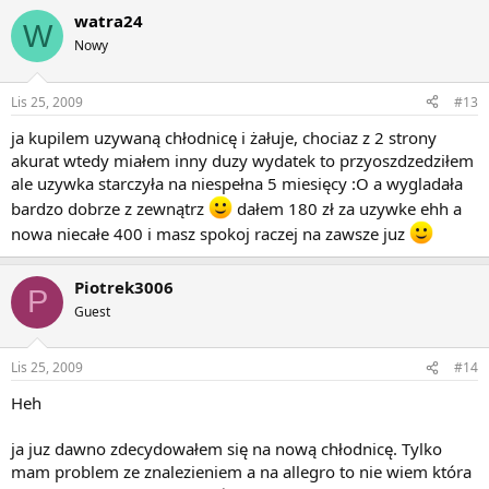
watra24
W
Nowy
Lis 25, 2009
#13
ja kupilem uzywaną chłodnicę i żałuje, chociaz z 2 strony
akurat wtedy miałem inny duzy wydatek to przyoszdzedziłem
ale uzywka starczyła na niespełna 5 miesięcy :O a wygladała
bardzo dobrze z zewnątrz
dałem 180 zł za uzywke ehh a
nowa niecałe 400 i masz spokoj raczej na zawsze juz
Piotrek3006
P
Guest
Lis 25, 2009
#14
Heh
ja juz dawno zdecydowałem się na nową chłodnicę. Tylko
mam problem ze znalezieniem a na allegro to nie wiem która