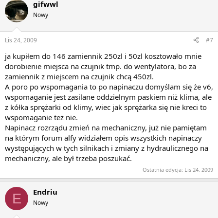
gifwwl
Nowy
Lis 24, 2009
#7
ja kupiłem do 146 zamiennik 250zl i 50zl kosztowało mnie
dorobienie miejsca na czujnik tmp. do wentylatora, bo za
zamiennik z miejscem na czujnik chcą 450zl.
A poro po wspomagania to po napinaczu domyślam się że v6,
wspomaganie jest zasilane oddzielnym paskiem niż klima, ale
z kółka sprężarki od klimy, wiec jak sprężarka się nie kreci to
wspomaganie też nie.
Napinacz rozrządu zmień na mechaniczny, już nie pamiętam
na którym forum alfy widziałem opis wszystkich napinaczy
występujących w tych silnikach i zmiany z hydraulicznego na
mechaniczny, ale był trzeba poszukać.
Ostatnia edycja:
Lis 24, 2009
Endriu
E
Nowy