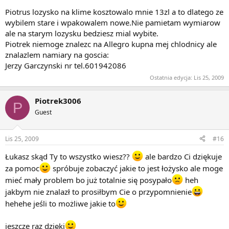
Piotrus lozysko na klime kosztowalo mnie 13zl a to dlatego ze
wybilem stare i wpakowalem nowe.Nie pamietam wymiarow
ale na starym lozysku bedziesz mial wybite.
Piotrek niemoge znalezc na Allegro kupna mej chlodnicy ale
znalazlem namiary na goscia:
Jerzy Garczynski nr tel.601942086
Ostatnia edycja:
Lis 25, 2009
Piotrek3006
P
Guest
Lis 25, 2009
#16
Łukasz skąd Ty to wszystko wiesz??
ale bardzo Ci dziękuje
za pomoc
spróbuje zobaczyć jakie to jest łożysko ale moge
mieć mały problem bo już totalnie się posypało
heh
jakbym nie znalazł to prosiłbym Cie o przypomnienie
hehehe jeśli to możliwe jakie to
jeszcze raz dzięki