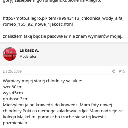
gory) zaslepilem go i smigam.Kupione na Allegro.
http://moto.allegro.pl/item799943113_chlodnica_wody_alfa_
romeo_155_92_nowe_1jakosc.html
znalazłem taką będzie pasowała? nie znam wymiarów mojej...
Lukasz A.
Moderator
Lis 25, 2009
#15
Wymiary mojej starej chlodnicy sa takie:
szer.60cm
wys.45cm
grubosc 3cm
Mierzylem ja od krawedzi do krawedzi.Mam foty nowej
chlodnicy.Poki co niemoge zaladowac zdjec.Mam nadzieje ze
kolega Majkel mi pomoze bo troche sie w tej kwestii
pozmienialo.