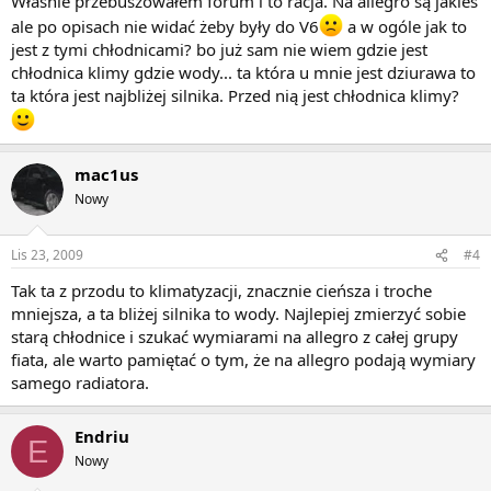
Właśnie przebuszowałem forum i to racja. Na allegro są jakieś
ale po opisach nie widać żeby były do V6
a w ogóle jak to
jest z tymi chłodnicami? bo już sam nie wiem gdzie jest
chłodnica klimy gdzie wody... ta która u mnie jest dziurawa to
ta która jest najbliżej silnika. Przed nią jest chłodnica klimy?
mac1us
Nowy
Lis 23, 2009
#4
Tak ta z przodu to klimatyzacji, znacznie cieńsza i troche
mniejsza, a ta bliżej silnika to wody. Najlepiej zmierzyć sobie
starą chłodnice i szukać wymiarami na allegro z całej grupy
fiata, ale warto pamiętać o tym, że na allegro podają wymiary
samego radiatora.
Endriu
E
Nowy