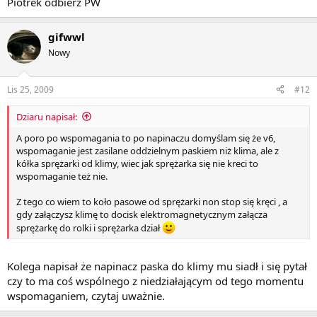
Piotrek odbierz PW
gifwwl
Nowy
Lis 25, 2009
#12
Dziaru napisał:
A poro po wspomagania to po napinaczu domyślam się że v6,
wspomaganie jest zasilane oddzielnym paskiem niż klima, ale z
kółka sprężarki od klimy, wiec jak sprężarka się nie kreci to
wspomaganie też nie.
Z tego co wiem to koło pasowe od sprężarki non stop się kręci , a
gdy załączysz klimę to docisk elektromagnetycznym załącza
sprężarkę do rolki i sprężarka dział
Kolega napisał że napinacz paska do klimy mu siadł i się pytał
czy to ma coś wspólnego z niedziałającym od tego momentu
wspomaganiem, czytaj uważnie.