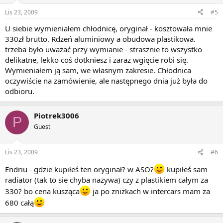
Lis 23, 2009
#5
U siebie wymieniałem chłodnicę, oryginał - kosztowała mnie
330zł brutto. Rdzeń aluminiowy a obudowa plastikowa.
trzeba było uważać przy wymianie - strasznie to wszystko
delikatne, lekko coś dotkniesz i zaraz wgięcie robi się.
Wymieniałem ją sam, we własnym zakresie. Chłodnica
oczywiście na zamówienie, ale następnego dnia już była do
odbioru.
Piotrek3006
P
Guest
Lis 23, 2009
#6
Endriu - gdzie kupiłeś ten oryginał? w ASO?
kupiłeś sam
radiator (tak to sie chyba nazywa) czy z plastikiem całym za
330? bo cena kusząca
ja po zniżkach w intercars mam za
680 całą