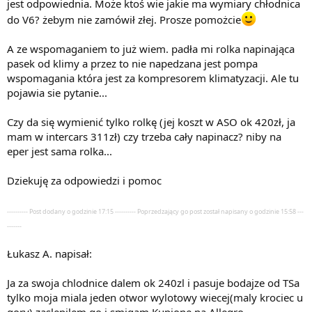
jest odpowiednia. Może ktoś wie jakie ma wymiary chłodnica
do V6? żebym nie zamówił złej. Prosze pomożcie
A ze wspomaganiem to już wiem. padła mi rolka napinająca
pasek od klimy a przez to nie napedzana jest pompa
wspomagania która jest za kompresorem klimatyzacji. Ale tu
pojawia sie pytanie...
Czy da się wymienić tylko rolkę (jej koszt w ASO ok 420zł, ja
mam w intercars 311zł) czy trzeba cały napinacz? niby na
eper jest sama rolka...
Dziekuję za odpowiedzi i pomoc
---------- Post dodany o godzinie 17:15 ---------- Poprzedzający go post został napisany o godzinie 15:58 ---
-------
Łukasz A. napisał:
Ja za swoja chlodnice dalem ok 240zl i pasuje bodajze od TSa
tylko moja miala jeden otwor wylotowy wiecej(maly krociec u