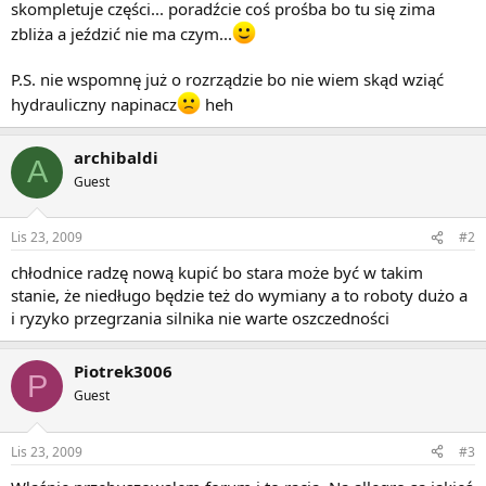
skompletuje części... poradźcie coś prośba bo tu się zima
zbliża a jeździć nie ma czym...
P.S. nie wspomnę już o rozrządzie bo nie wiem skąd wziąć
hydrauliczny napinacz
heh
archibaldi
A
Guest
Lis 23, 2009
#2
chłodnice radzę nową kupić bo stara może być w takim
stanie, że niedługo będzie też do wymiany a to roboty dużo a
i ryzyko przegrzania silnika nie warte oszczedności
Piotrek3006
P
Guest
Lis 23, 2009
#3