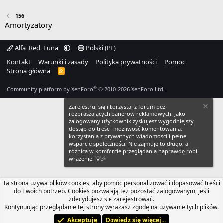
156
Amortyzatory
Alfa_Red_Luna
Polski (PL)
Kontakt
Warunki i zasady
Polityka prywatności
Pomoc
Strona główna
R
S
S
®
Community platform by XenForo
© 2010-2026 XenForo Ltd.
Zarejestruj się i korzystaj z forum bez
rozpraszających banerów reklamowych. Jako
zalogowany użytkownik zyskujesz wygodniejszy
dostęp do treści, możliwość komentowania,
korzystania z prywatnych wiadomości i pełne
wsparcie społeczności. Nie zajmuje to długo, a
różnica w komforcie przeglądania naprawdę robi
wrażenie! 💡🎉
Ta strona używa plików cookies, aby pomóc personalizować i dopasować treści
do Twoich potrzeb. Cookies pozwalają też pozostać zalogowanym, jeśli
zdecydujesz się zarejestrować.
Kontynuując przeglądanie tej strony wyrażasz zgodę na używanie tych plików.
Akceptuję
Dowiedz się więcej...