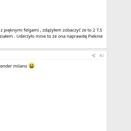
r z pięknymi felgami , zdążyłem zobaczyć że to 2 T.S
widziałem . Uderzyło mnie to że ona naprawdę Pieknie
#2
i zender milano