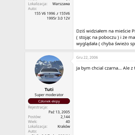
Lokalizacja
Warszawa
Auto
155 V6 1996 .r 155V6
1995r 3.0 12V
Dziś widziałem na mieście Pi
( stojąc na poboczu ) i że m
wyglądała ( chyba świeżo s
Gru 22, 2006
Ja bym chcial czarna... Ale 
Tuti
Super moderator
Członek ekipy
Rejestracja
Paź 13, 2005
Postów
2,144
Wiek
40
Lokalizacja
Kraków
Auto