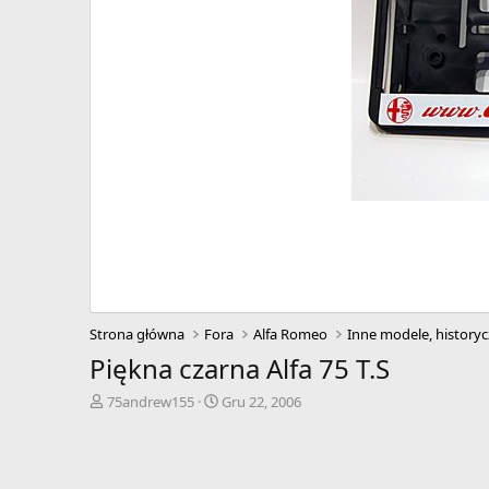
Strona główna
Fora
Alfa Romeo
Inne modele, historyc
Piękna czarna Alfa 75 T.S
A
D
75andrew155
Gru 22, 2006
u
a
t
t
o
a
r
r