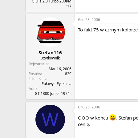
Giulia 2.0 Turbo 200KM
'17
Gru 23, 2006
To fakt 75 w czrnym kolorze
Stefan116
Użytkownik
Rejestracja
Mar 16, 2006
Postów
829
Lokalizacja
Puławy - Pysznica
Auto
GT 1300 Junior 1974r.
Gru 25, 2006
W
OOO w końcu
. Stefan p
cenię.