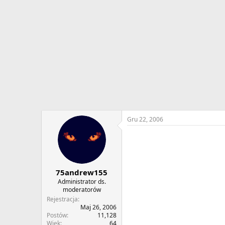
w
o
ą
z
t
p
k
o
u
c
z
ę
c
i
a
Gru 22, 2006
75andrew155
Administrator ds.
moderatorów
Rejestracja
Maj 26, 2006
Postów
11,128
Wiek
64