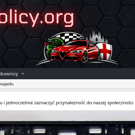
tkownicy
 pojazdu
eru i jednocześnie zaznaczyć przynależność do naszej społecznośc