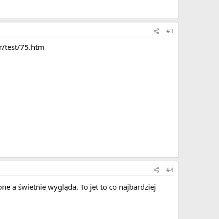
#3
r/test/75.htm
#4
one a świetnie wygląda. To jet to co najbardziej