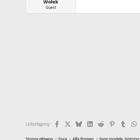
Wołek
Guest
Facebook
X
Bluesky
LinkedIn
Reddit
Pinterest
Tumbl
W
Udostępnij:
Strona główna
Fora
Alfa Romeo
Inne modele, historyc