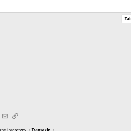
Zal
r
hatsApp
Email
Link
zne i prototypy
Transaxle