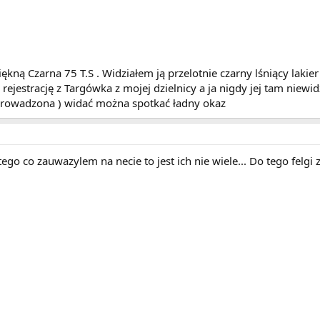
ękną Czarna 75 T.S . Widziałem ją przelotnie czarny lśniący lakie
a rejestrację z Targówka z mojej dzielnicy a ja nigdy jej tam nie
prowadzona ) widać można spotkać ładny okaz
z tego co zauwazylem na necie to jest ich nie wiele... Do tego felg