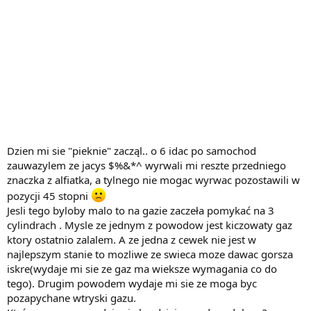
Dzien mi sie "pieknie" zacząl.. o 6 idac po samochod
zauwazylem ze jacys $%&*^ wyrwali mi reszte przedniego
znaczka z alfiatka, a tylnego nie mogac wyrwac pozostawili w
pozycji 45 stopni
Jesli tego byloby malo to na gazie zaczeła pomykać na 3
cylindrach . Mysle ze jednym z powodow jest kiczowaty gaz
ktory ostatnio zalalem. A ze jedna z cewek nie jest w
najlepszym stanie to mozliwe ze swieca moze dawac gorsza
iskre(wydaje mi sie ze gaz ma wieksze wymagania co do
tego). Drugim powodem wydaje mi sie ze moga byc
pozapychane wtryski gazu.