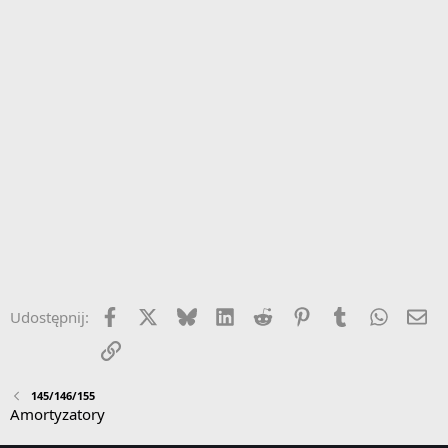
Facebook
X
Bluesky
LinkedIn
Reddit
Pinterest
Tumblr
WhatsA
Em
Udostępnij:
Link
145/146/155
Amortyzatory