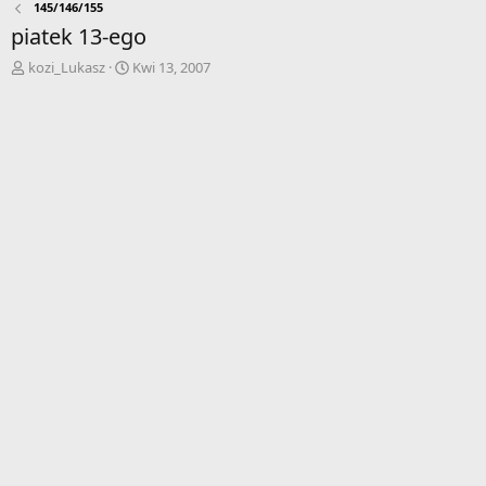
145/146/155
piatek 13-ego
A
D
kozi_Lukasz
Kwi 13, 2007
u
a
t
t
o
a
r
r
w
o
ą
z
t
p
k
o
u
c
z
ę
c
i
a