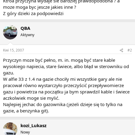
Ktróa przyczyna wydaje sie bardziej prawdopodobna ? a
moze moga byc jescze jakies inne ?
Z góry dzieki za podpowiedzi
QBA
Aktywny
Kwi 15, 2007
#2
Przyczyn moze być pełno, m. in. mogą być stare kable
wysokiego napiecia, stare świece, albo błąd w sterowniku od
gazu.
W alfie 33 z 1.4 na gazie chociły mi wszystkie gary ale nie
pracował równo wystarczyło przeczyścić przepływomierze
gazu i powietrza na początku ja bym sprawdzil kable i świece
aczkolwiek moge sie mylić.
Najlepiej jechac do gazownika (jeżeli dzieje się to tylko na
gazie, a benzynka git).
kozi_Lukasz
Nowy