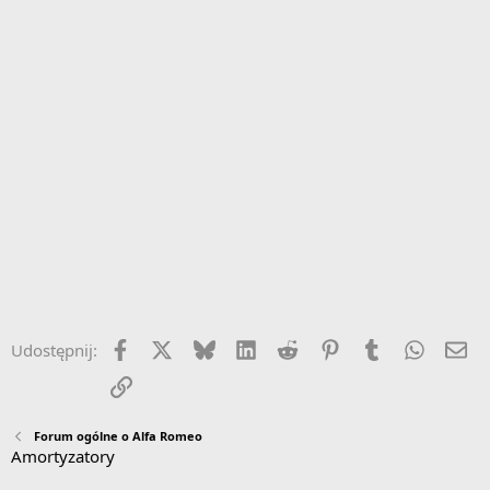
Facebook
X
Bluesky
LinkedIn
Reddit
Pinterest
Tumblr
WhatsA
Em
Udostępnij:
Link
Forum ogólne o Alfa Romeo
Amortyzatory