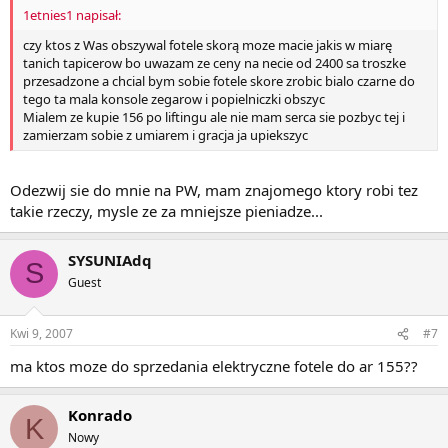
1etnies1 napisał:
czy ktos z Was obszywal fotele skorą moze macie jakis w miarę
tanich tapicerow bo uwazam ze ceny na necie od 2400 sa troszke
przesadzone a chcial bym sobie fotele skore zrobic bialo czarne do
tego ta mala konsole zegarow i popielniczki obszyc
Mialem ze kupie 156 po liftingu ale nie mam serca sie pozbyc tej i
zamierzam sobie z umiarem i gracja ja upiekszyc
Odezwij sie do mnie na PW, mam znajomego ktory robi tez
takie rzeczy, mysle ze za mniejsze pieniadze...
SYSUNIAdq
S
Guest
Kwi 9, 2007
#7
ma ktos moze do sprzedania elektryczne fotele do ar 155??
Konrado
K
Nowy