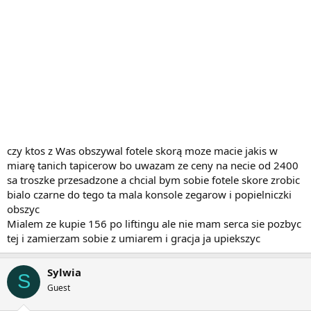
czy ktos z Was obszywal fotele skorą moze macie jakis w
miarę tanich tapicerow bo uwazam ze ceny na necie od 2400
sa troszke przesadzone a chcial bym sobie fotele skore zrobic
bialo czarne do tego ta mala konsole zegarow i popielniczki
obszyc
Mialem ze kupie 156 po liftingu ale nie mam serca sie pozbyc
tej i zamierzam sobie z umiarem i gracja ja upiekszyc
Sylwia
S
Guest