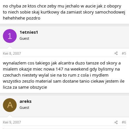
no chyba ze ktos chce zeby mu jechalo w aucie jak z obopry
to niech sobie skaj kurtkowy da zamiast skory samochodowej
hehehhehe pozdro
1etnies1
1
Guest
Kwi 8, 2007
#5
wynalazlem cos takiego jak alcantra duzo tansze od skory a
mialem okazje miec nowa 147 na weekend gdy bylismy na
czechach niestety wylal sie na to rum z cola i mydlem
wszystko zeszlo material sam dostane tanio ciekaw jestem ile
licza za same obszycie
areks
A
Guest
Kwi 9, 2007
#6