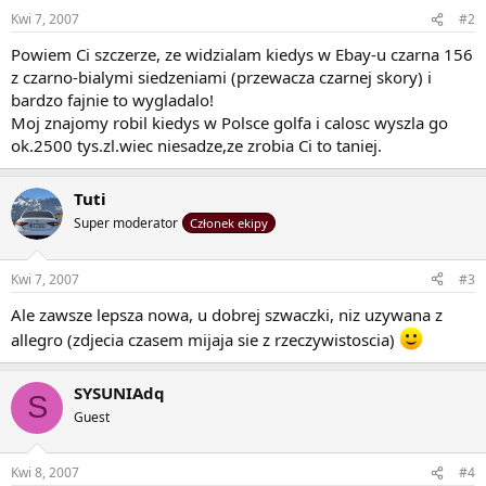
Kwi 7, 2007
#2
Powiem Ci szczerze, ze widzialam kiedys w Ebay-u czarna 156
z czarno-bialymi siedzeniami (przewacza czarnej skory) i
bardzo fajnie to wygladalo!
Moj znajomy robil kiedys w Polsce golfa i calosc wyszla go
ok.2500 tys.zl.wiec niesadze,ze zrobia Ci to taniej.
Tuti
Super moderator
Członek ekipy
Kwi 7, 2007
#3
Ale zawsze lepsza nowa, u dobrej szwaczki, niz uzywana z
allegro (zdjecia czasem mijaja sie z rzeczywistoscia)
SYSUNIAdq
S
Guest
Kwi 8, 2007
#4