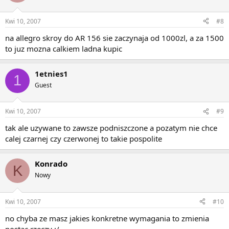
Kwi 10, 2007
#8
na allegro skroy do AR 156 sie zaczynaja od 1000zl, a za 1500
to juz mozna calkiem ladna kupic
1etnies1
1
Guest
Kwi 10, 2007
#9
tak ale uzywane to zawsze podniszczone a pozatym nie chce
calej czarnej czy czerwonej to takie pospolite
Konrado
K
Nowy
Kwi 10, 2007
#10
no chyba ze masz jakies konkretne wymagania to zmienia
postac rzeczy :/