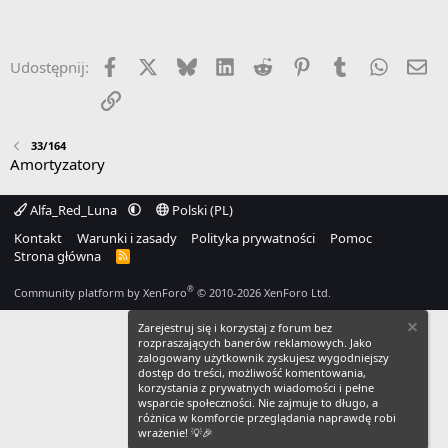
Facebook
X
Bluesky
LinkedIn
Reddit
Pinterest
Tumblr
WhatsA
Em
Udostępnij:
Link
33/164
Amortyzatory
Alfa_Red_Luna
Polski (PL)
Kontakt
Warunki i zasady
Polityka prywatności
Pomoc
Strona główna
R
S
S
®
Community platform by XenForo
© 2010-2026 XenForo Ltd.
Zarejestruj się i korzystaj z forum bez
rozpraszających banerów reklamowych. Jako
zalogowany użytkownik zyskujesz wygodniejszy
dostęp do treści, możliwość komentowania,
korzystania z prywatnych wiadomości i pełne
wsparcie społeczności. Nie zajmuje to długo, a
różnica w komforcie przeglądania naprawdę robi
wrażenie! 💡🎉