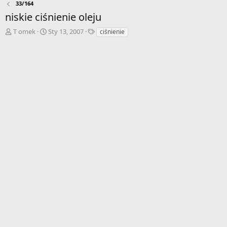
33/164
niskie ciśnienie oleju
A
D
T
T omek
Sty 13, 2007
ciśnienie
u
a
a
t
t
g
o
a
i
r
r
w
o
ą
z
t
p
k
o
u
c
z
ę
c
i
a