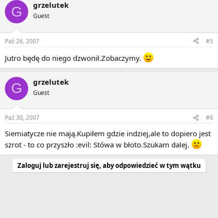
grzelutek
G
Guest
Paź 26, 2007
#5
Jutro będę do niego dzwonił.Zobaczymy.
grzelutek
G
Guest
Paź 30, 2007
#6
Siemiatycze nie mają.Kupiłem gdzie indziej,ale to dopiero jest
szrot - to co przyszło :evil: Stówa w błoto.Szukam dalej.
Zaloguj lub zarejestruj się, aby odpowiedzieć w tym wątku