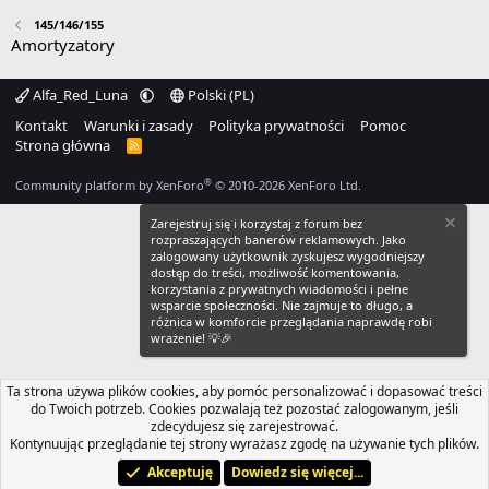
145/146/155
Amortyzatory
Alfa_Red_Luna
Polski (PL)
Kontakt
Warunki i zasady
Polityka prywatności
Pomoc
Strona główna
R
S
S
®
Community platform by XenForo
© 2010-2026 XenForo Ltd.
Zarejestruj się i korzystaj z forum bez
rozpraszających banerów reklamowych. Jako
zalogowany użytkownik zyskujesz wygodniejszy
dostęp do treści, możliwość komentowania,
korzystania z prywatnych wiadomości i pełne
wsparcie społeczności. Nie zajmuje to długo, a
różnica w komforcie przeglądania naprawdę robi
wrażenie! 💡🎉
Ta strona używa plików cookies, aby pomóc personalizować i dopasować treści
do Twoich potrzeb. Cookies pozwalają też pozostać zalogowanym, jeśli
zdecydujesz się zarejestrować.
Kontynuując przeglądanie tej strony wyrażasz zgodę na używanie tych plików.
Akceptuję
Dowiedz się więcej...