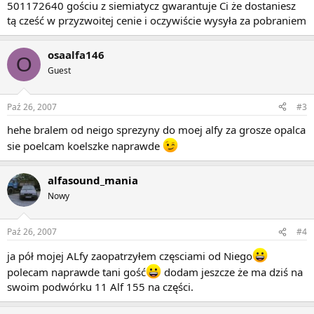
501172640 gościu z siemiatycz gwarantuje Ci że dostaniesz
tą cześć w przyzwoitej cenie i oczywiście wysyła za pobraniem
osaalfa146
O
Guest
Paź 26, 2007
#3
hehe bralem od neigo sprezyny do moej alfy za grosze opalca
sie poelcam koelszke naprawde
alfasound_mania
Nowy
Paź 26, 2007
#4
ja pół mojej ALfy zaopatrzyłem częsciami od Niego
polecam naprawde tani gość
dodam jeszcze że ma dziś na
swoim podwórku 11 Alf 155 na części.