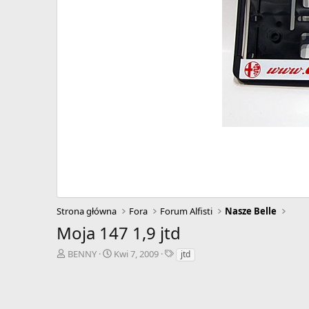
Strona główna
Fora
Forum Alfisti
Nasze Belle
Moja 147 1,9 jtd
A
D
T
BENNY
Kwi 7, 2009
jtd
u
a
a
t
t
g
o
a
i
r
r