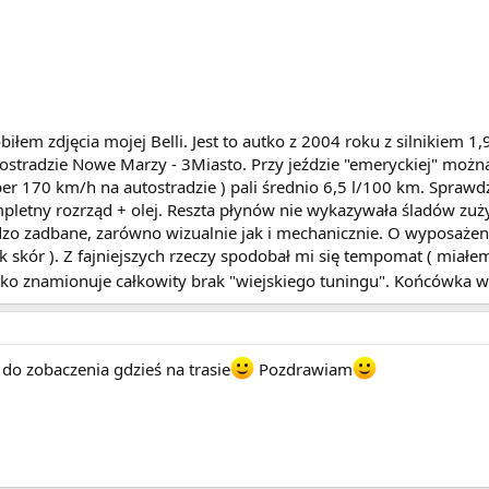
iłem zdjęcia mojej Belli. Jest to autko z 2004 roku z silnikiem 1
ostradzie Nowe Marzy - 3Miasto. Przy jeździe "emeryckiej" możn
er 170 km/h na autostradzie ) pali średnio 6,5 l/100 km. Sprawd
letny rozrząd + olej. Reszta płynów nie wykazywała śladów zuż
rdzo zadbane, zarówno wizualnie jak i mechanicznie. O wyposażeni
k skór ). Z fajniejszych rzeczy spodobał mi się tempomat ( miałe
tko znamionuje całkowity brak "wiejskiego tuningu". Końcówka w
do zobaczenia gdzieś na trasie
Pozdrawiam