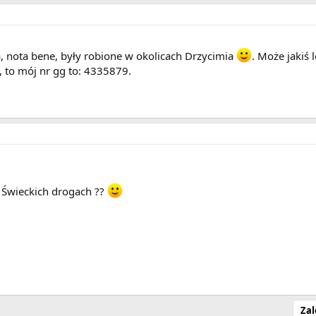
ia, nota bene, były robione w okolicach Drzycimia
. Może jakiś 
o, to mój nr gg to: 4335879.
a Świeckich drogach ??
Zal