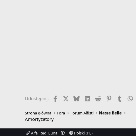
Facebook
X
Bluesky
LinkedIn
Reddit
Pinterest
Tumbl
W
Udostępnij:
Strona główna
Fora
Forum Alfisti
Nasze Belle
Amortyzatory
Alfa_Red_Luna
Polski (PL)