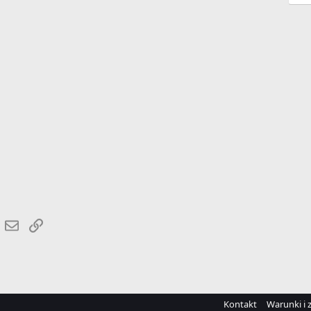
r
hatsApp
Email
Link
Kontakt
Warunki i 