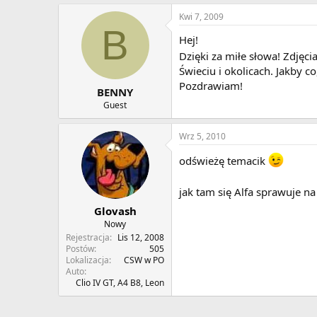
Kwi 7, 2009
B
Hej!
Dzięki za miłe słowa! Zdjęc
Świeciu i okolicach. Jakby c
Pozdrawiam!
BENNY
Guest
Wrz 5, 2010
odświeżę temacik
jak tam się Alfa sprawuje n
Glovash
Nowy
Rejestracja
Lis 12, 2008
Postów
505
Lokalizacja
CSW w PO
Auto
Clio IV GT, A4 B8, Leon