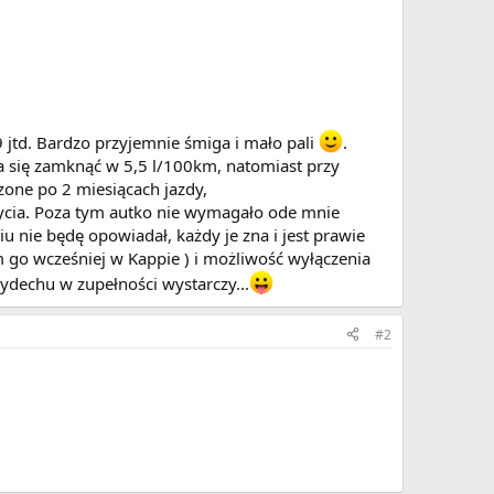
,9 jtd. Bardzo przyjemnie śmiga i mało pali
.
a się zamknąć w 5,5 l/100km, natomiast przy
zone po 2 miesiącach jazdy,
ycia. Poza tym autko nie wymagało ode mnie
u nie będę opowiadał, każdy je zna i jest prawie
m go wcześniej w Kappie ) i możliwość wyłączenia
ydechu w zupełności wystarczy...
#2