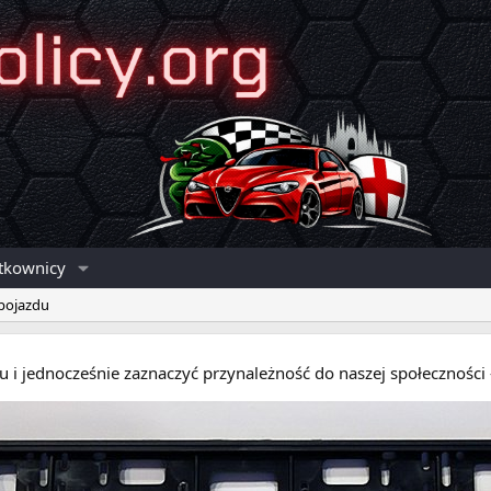
tkownicy
 pojazdu
eru i jednocześnie zaznaczyć przynależność do naszej społecznośc