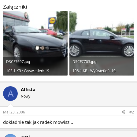
Załączniki
DSCF7697.jpg
DSCF7703.jpg
103.1 KB · Wyświetleń: 19
108.1 KB · Wyświetleń: 19
Alfista
A
Nowy
Maj 23, 2006
#2
dokladnie tak jak radek mowisz...
Tuti