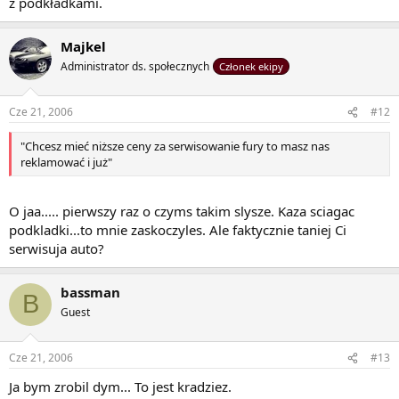
z podkładkami.
Majkel
Administrator ds. społecznych
Członek ekipy
Cze 21, 2006
#12
"Chcesz mieć niższe ceny za serwisowanie fury to masz nas
reklamować i już"
O jaa..... pierwszy raz o czyms takim slysze. Kaza sciagac
podkladki...to mnie zaskoczyles. Ale faktycznie taniej Ci
serwisuja auto?
bassman
B
Guest
Cze 21, 2006
#13
Ja bym zrobil dym... To jest kradziez.