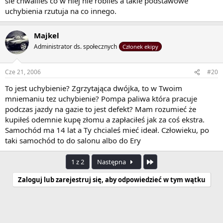
sie chwaliles co w niej nie robiles a takie podstawowe
uchybienia rzutuja na co innego.
Majkel
Administrator ds. społecznych
Członek ekipy
Cze 21, 2006
#20
To jest uchybienie? Zgrzytająca dwójka, to w Twoim
mniemaniu tez uchybienie? Pompa paliwa która pracuje
podczas jazdy na gazie to jest defekt? Mam rozumieć że
kupiłeś odemnie kupę złomu a zapłaciłeś jak za coś ekstra.
Samochód ma 14 lat a Ty chcialeś mieć ideał. Człowieku, po
taki samochód to do salonu albo do Ery
Ostatnia
1 z 2
Następna
Zaloguj lub zarejestruj się, aby odpowiedzieć w tym wątku