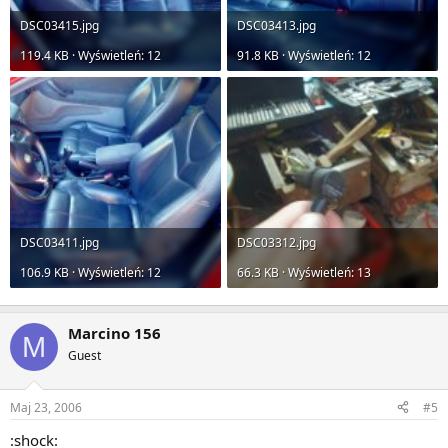
DSC03415.jpg
DSC03413.jpg
119.4 KB · Wyświetleń: 12
91.8 KB · Wyświetleń: 12
DSC03411.jpg
DSC03312.jpg
106.9 KB · Wyświetleń: 12
66.3 KB · Wyświetleń: 13
Marcino 156
M
Guest
Maj 23, 2006
#5
:shock: