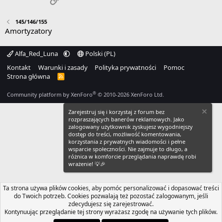
145/146/155
Amortyzatory
Alfa_Red_Luna
Polski (PL)
Kontakt
Warunki i zasady
Polityka prywatności
Pomoc
Strona główna
R
S
S
®
Community platform by XenForo
© 2010-2026 XenForo Ltd.
Zarejestruj się i korzystaj z forum bez
rozpraszających banerów reklamowych. Jako
zalogowany użytkownik zyskujesz wygodniejszy
dostęp do treści, możliwość komentowania,
korzystania z prywatnych wiadomości i pełne
wsparcie społeczności. Nie zajmuje to długo, a
różnica w komforcie przeglądania naprawdę robi
wrażenie! 💡🎉
Ta strona używa plików cookies, aby pomóc personalizować i dopasować treści
do Twoich potrzeb. Cookies pozwalają też pozostać zalogowanym, jeśli
zdecydujesz się zarejestrować.
Kontynuując przeglądanie tej strony wyrażasz zgodę na używanie tych plików.