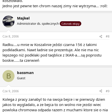
kosztowalo.
Jedno jest pewne ten chrom naszej zimy nie wytrzyma... :roll:
Majkel
Administrator ds. społecznych
Członek ekipy
Cze 8, 2006
#8
Radku....u mnie w Koszalinie jeździ czarna 156 z takimi
podkładkami. Nawt ładnie sie prezentuje. Ale nie ma nic
lepszego niż podkłaki pod taqblice z IKAR-a....są poprostu
boskie......ta czerwień
bassman
B
Guest
Cze 9, 2006
#9
Kolega z pracy zanabyl to na swoja bejce i w pierwszy dzien
jakos to wygladalo, a ze bejca to on wolno nie jezdzi wiec
powloka chromowa odpada razem z muchami ktore sie o nia