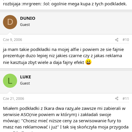
rozbijaja :mrgreen: :lol: ogolnie mega kupa z tych podkladek.
DUNIO
D
Guest
Cze 9, 2006
#10
ja mam takie podkładki na mojej alfie i powiem ze sie fajnie
prezentuje duzo lepiej niz jakies czarne czy z jakas reklama
nie kasztuja zbyt wiele a daja fajny efekt
LUKE
L
Guest
Cze 21, 2006
#11
Miałem podkładki z Ikara dwa razy,ale zawsze mi zabierali w
serwisie ASO(nie powiem w którym) i zakładali swoje
mówiąc: "Chcesz mieć niższe ceny za serwisowanie fury to
masz nas reklamować i już" I tak się skończyła moja przygoda