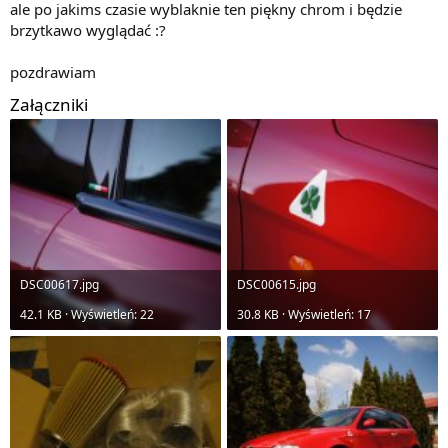
ale po jakims czasie wyblaknie ten piękny chrom i będzie
brzytkawo wyglądać :?
pozdrawiam
Załączniki
DSC00617.jpg
DSC00615.jpg
42.1 KB · Wyświetleń: 22
30.8 KB · Wyświetleń: 17