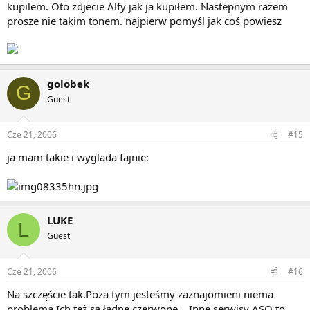
kupilem. Oto zdjecie Alfy jak ja kupiłem. Nastepnym razem
prosze nie takim tonem. najpierw pomyśl jak coś powiesz
golobek
G
Guest
Cze 21, 2006
#15
ja mam takie i wyglada fajnie:
LUKE
L
Guest
Cze 21, 2006
#16
Na szczęście tak.Poza tym jesteśmy zaznajomieni niema
problema.Ich też są ładne czerwone... Inne serwisy ASO to