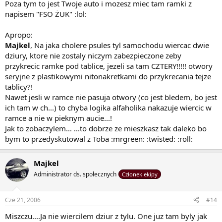
Poza tym to jest Twoje auto i mozesz miec tam ramki z
napisem "FSO ŻUK" :lol:
Apropo:
Majkel
, Na jaka cholere psules tyl samochodu wiercac dwie
dziury, ktore nie zostaly niczym zabezpieczone zeby
przykrecic ramke pod tablice, jezeli sa tam CZTERY!!!!! otwory
seryjne z plastikowymi nitonakretkami do przykrecania tejze
tablicy?!
Nawet jesli w ramce nie pasuja otwory (co jest bledem, bo jest
ich tam w ch...) to chyba logika alfaholika nakazuje wiercic w
ramce a nie w pieknym aucie...!
Jak to zobaczylem... ...to dobrze ze mieszkasz tak daleko bo
bym to przedyskutowal z Toba :mrgreen: :twisted: :roll:
Majkel
Administrator ds. społecznych
Członek ekipy
Cze 21, 2006
#14
Miszczu....Ja nie wiercilem dziur z tylu. One juz tam byly jak