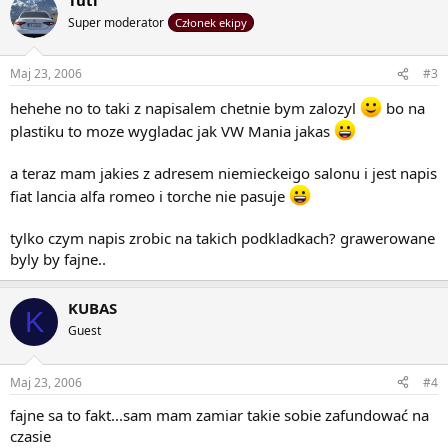
Super moderator
Członek ekipy
Maj 23, 2006
#3
hehehe no to taki z napisalem chetnie bym zalozyl
bo na
plastiku to moze wygladac jak VW Mania jakas
a teraz mam jakies z adresem niemieckeigo salonu i jest napis
fiat lancia alfa romeo i torche nie pasuje
tylko czym napis zrobic na takich podkladkach? grawerowane
byly by fajne..
KUBAS
K
Guest
Maj 23, 2006
#4
fajne sa to fakt...sam mam zamiar takie sobie zafundować na
czasie