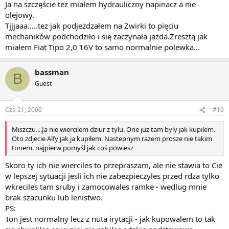
Ja na szczęście też miałem hydrauliczny napinacz a nie
olejowy.
Tjjjaaa.....tez jak podjeżdzałem na Zwirki to pięciu
mechaników podchodziło i się zaczynała jazda.Zresztą jak
miałem Fiat Tipo 2,0 16V to samo normalnie polewka...
bassman
B
Guest
Cze 21, 2006
#19
Miszczu....Ja nie wiercilem dziur z tylu. One juz tam byly jak kupilem.
Oto zdjecie Alfy jak ja kupiłem. Nastepnym razem prosze nie takim
tonem. najpierw pomyśl jak coś powiesz
Skoro ty ich nie wierciles to przepraszam, ale nie stawia to Cie
w lepszej sytuacji jesli ich nie zabezpieczyles przed rdza tylko
wkreciles tam sruby i zamocowales ramke - wedlug mnie
brak szacunku lub lenistwo.
PS:
Ton jest normalny lecz z nuta irytacji - jak kupowalem to tak