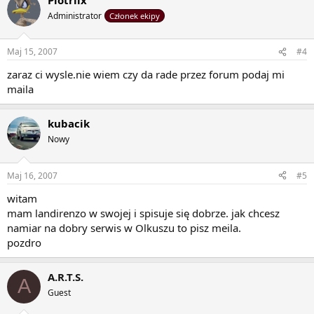
Administrator
Członek ekipy
Maj 15, 2007
#4
zaraz ci wysle.nie wiem czy da rade przez forum podaj mi
maila
kubacik
Nowy
Maj 16, 2007
#5
witam
mam landirenzo w swojej i spisuje się dobrze. jak chcesz
namiar na dobry serwis w Olkuszu to pisz meila.
pozdro
A.R.T.S.
A
Guest