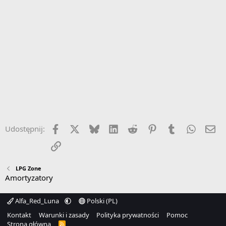
Facebook
X
Bluesky
LinkedIn
Reddit
Pinterest
Tumblr
WhatsA
Em
Udostępnij:
Link
LPG Zone
Amortyzatory
Alfa_Red_Luna
Polski (PL)
Kontakt
Warunki i zasady
Polityka prywatności
Pomoc
Strona główna
R