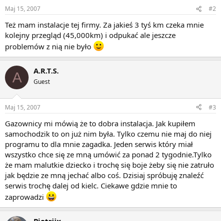
Maj 15, 2007
#2
Też mam instalacje tej firmy. Za jakieś 3 tyś km czeka mnie
kolejny przegląd (45,000km) i odpukać ale jeszcze
problemów z nią nie było
A.R.T.S.
A
Guest
Maj 15, 2007
#3
Gazownicy mi mówią że to dobra instalacja. Jak kupiłem
samochodzik to on już nim była. Tylko czemu nie maj do niej
programu to dla mnie zagadka. Jeden serwis który miał
wszystko chce się ze mną umówić za ponad 2 tygodnie.Tylko
że mam malutkie dziecko i trochę się boje żeby się nie zatruło
jak będzie ze mną jechać albo coś. Dzisiaj spróbuję znaleźć
serwis trochę dalej od kielc. Ciekawe gdzie mnie to
zaprowadzi
Piotriix