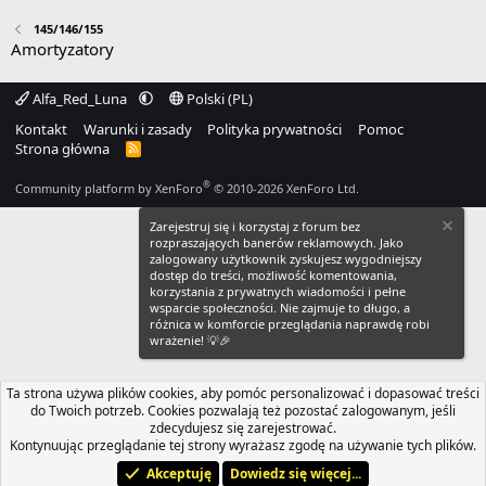
145/146/155
Amortyzatory
Alfa_Red_Luna
Polski (PL)
Kontakt
Warunki i zasady
Polityka prywatności
Pomoc
Strona główna
R
S
S
®
Community platform by XenForo
© 2010-2026 XenForo Ltd.
Zarejestruj się i korzystaj z forum bez
rozpraszających banerów reklamowych. Jako
zalogowany użytkownik zyskujesz wygodniejszy
dostęp do treści, możliwość komentowania,
korzystania z prywatnych wiadomości i pełne
wsparcie społeczności. Nie zajmuje to długo, a
różnica w komforcie przeglądania naprawdę robi
wrażenie! 💡🎉
Ta strona używa plików cookies, aby pomóc personalizować i dopasować treści
do Twoich potrzeb. Cookies pozwalają też pozostać zalogowanym, jeśli
zdecydujesz się zarejestrować.
Kontynuując przeglądanie tej strony wyrażasz zgodę na używanie tych plików.
Akceptuję
Dowiedz się więcej...