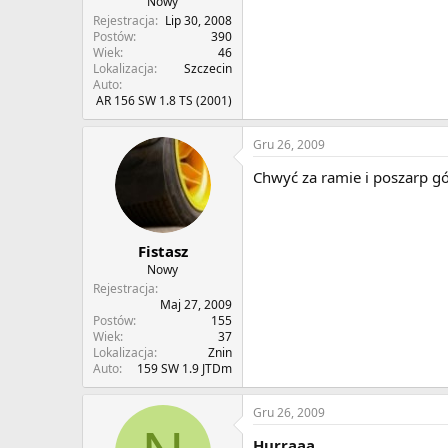
Nowy
Rejestracja
Lip 30, 2008
Postów
390
Wiek
46
Lokalizacja
Szczecin
Auto
AR 156 SW 1.8 TS (2001)
Gru 26, 2009
Chwyć za ramie i poszarp gór
Fistasz
Nowy
Rejestracja
Maj 27, 2009
Postów
155
Wiek
37
Lokalizacja
Znin
Auto
159 SW 1.9 JTDm
Gru 26, 2009
Hurraaa