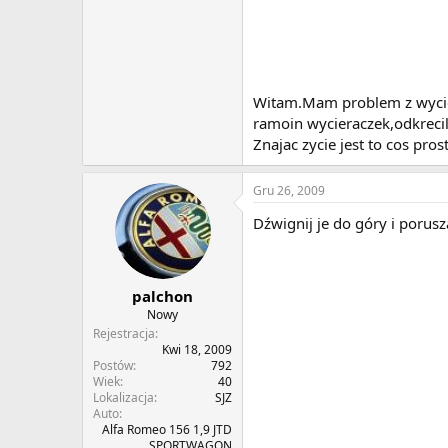
Witam.Mam problem z wycier
ramoin wycieraczek,odkrecile
Znajac zycie jest to cos pr
Gru 26, 2009
Dźwignij je do góry i porusz
palchon
Nowy
Rejestracja
Kwi 18, 2009
Postów
792
Wiek
40
Lokalizacja
SJZ
Auto
Alfa Romeo 156 1,9 JTD
SPORTWAGON