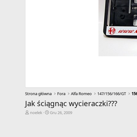
Strona główna
Fora
Alfa Romeo
147/156/166/GT
15
Jak ściągnąc wycieraczki???
A
D
noelek
Gru 26, 2009
u
a
t
t
o
a
r
r