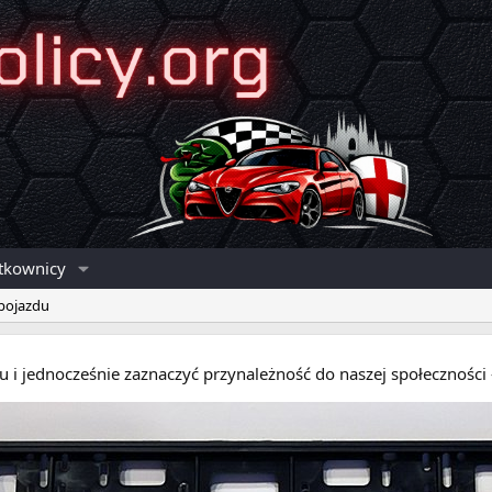
tkownicy
 pojazdu
eru i jednocześnie zaznaczyć przynależność do naszej społecznośc