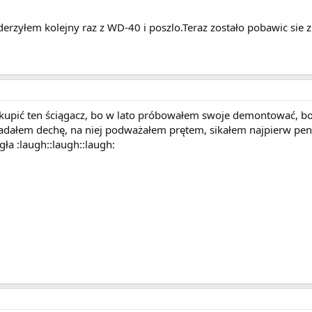
erzyłem kolejny raz z WD-40 i poszlo.Teraz zostało pobawic sie z
kupić ten ściągacz, bo w lato próbowałem swoje demontować, bo 
ładałem dechę, na niej podważałem prętem, sikałem najpierw pene
ła :laugh::laugh::laugh: