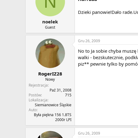
N
Dzieki panowie!Dało rade.Ud
noelek
Guest
Gru 26, 2009
No to Ja sobie chyba muszę 
walki - bezskutecznie, podk
piz** pewnie tylko by pomóg
RogerIZ28
Nowy
Rejestracja
Paź 31, 2008
Postów
715
Lokalizacja
Siemianowice Śląskie
Auto
Była piękna 156 1.8TS
2000r LPI
Gru 26, 2009