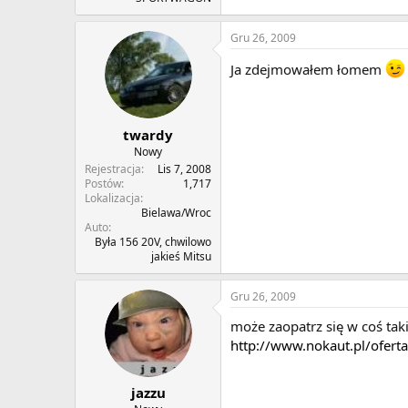
Gru 26, 2009
Ja zdejmowałem łomem
twardy
Nowy
Rejestracja
Lis 7, 2008
Postów
1,717
Lokalizacja
Bielawa/Wroc
Auto
Była 156 20V, chwilowo
jakieś Mitsu
Gru 26, 2009
może zaopatrz się w coś tak
http://www.nokaut.pl/ofert
jazzu