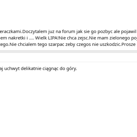
aczkami.Doczytalem juz na forum jak sie go pozbyc ale pojawil 
m nakretki i .... Wielk LIPA!Nie chca zejsc.Nie mam zielonego po
ostego.Nie chcialem tego szarpac zeby czegos nie uszkodzic.Prosz
aj uchwyt delikatnie ciągnąc do góry.