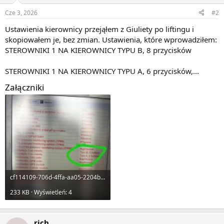
Cze 3, 2026
#2
Ustawienia kierownicy przejąłem z Giuliety po liftingu i
skopiowałem je, bez zmian. Ustawienia, które wprowadziłem:
STEROWNIKI 1 NA KIEROWNICY TYPU B, 8 przycisków
STEROWNIKI 1 NA KIEROWNICY TYPU A, 6 przycisków,...
Załączniki
cf114109-706d-4ffa-aa05-2204bf104dcb.jpg
233 KB · Wyświetleń: 4
rich