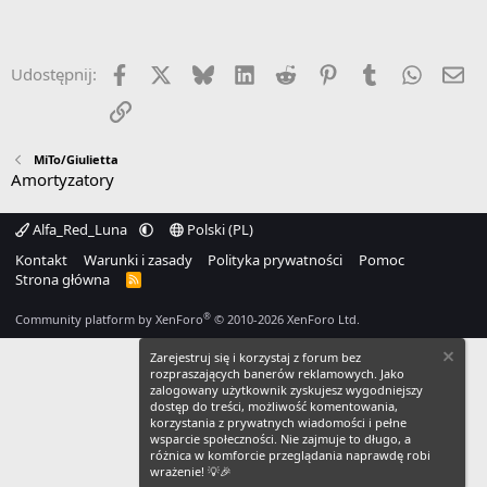
Facebook
X
Bluesky
LinkedIn
Reddit
Pinterest
Tumblr
WhatsA
Em
Udostępnij:
Link
MiTo/Giulietta
Amortyzatory
Alfa_Red_Luna
Polski (PL)
Kontakt
Warunki i zasady
Polityka prywatności
Pomoc
Strona główna
R
S
S
®
Community platform by XenForo
© 2010-2026 XenForo Ltd.
Zarejestruj się i korzystaj z forum bez
rozpraszających banerów reklamowych. Jako
zalogowany użytkownik zyskujesz wygodniejszy
dostęp do treści, możliwość komentowania,
korzystania z prywatnych wiadomości i pełne
wsparcie społeczności. Nie zajmuje to długo, a
różnica w komforcie przeglądania naprawdę robi
wrażenie! 💡🎉