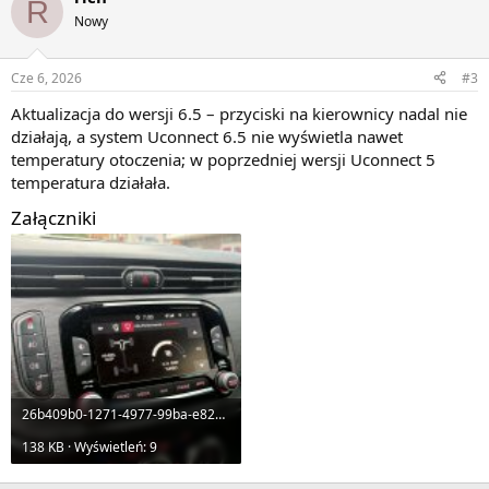
R
Nowy
Cze 6, 2026
#3
Aktualizacja do wersji 6.5 – przyciski na kierownicy nadal nie
działają, a system Uconnect 6.5 nie wyświetla nawet
temperatury otoczenia; w poprzedniej wersji Uconnect 5
temperatura działała.
Załączniki
26b409b0-1271-4977-99ba-e82305eb1c57.jpg
138 KB · Wyświetleń: 9