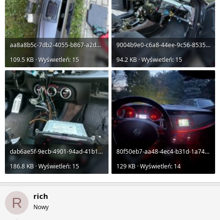
aa8a8b5c-7db2-4055-b867-a2d5cda3669a.jpg
9004b9e0-c6a8-44ee-9c56-853535d4ee34.jpg
109.5 KB · Wyświetleń: 15
94.2 KB · Wyświetleń: 15
dab6ae5f-9ecb-4901-94ad-41b1d8459316.jpg
80f50eb7-aa48-4ec4-b31d-1a749c17330f.jpg
186.8 KB · Wyświetleń: 15
129 KB · Wyświetleń: 14
rich
R
Nowy