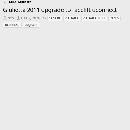
MiTo/Giulietta
Giulietta 2011 upgrade to facelift uconnect
A
D
T
rich
Cze 2, 2026
facelift
giulietta
giulietta 2011
radio
u
a
a
uconnect
upgrade
t
t
g
o
a
i
r
r
w
o
ą
z
t
p
k
o
u
c
z
ę
c
i
a