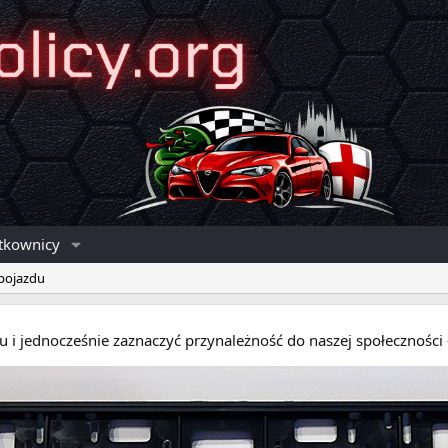
tkownicy
 pojazdu
eru i jednocześnie zaznaczyć przynależność do naszej społecznośc