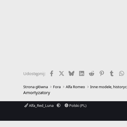
Facebook
X
Bluesky
LinkedIn
Reddit
Pinterest
Tumbl
W
Udostępnij:
Strona główna
Fora
Alfa Romeo
Inne modele, historyc
Amortyzatory
Alfa_Red_Luna
Polski (PL)