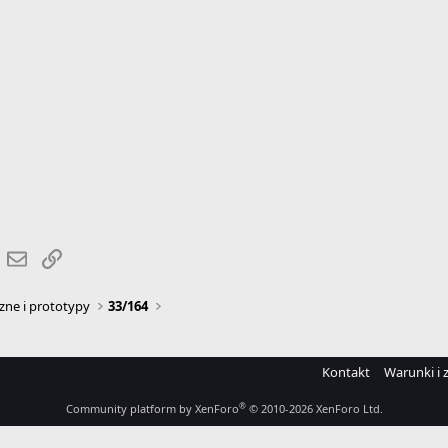
r
hatsApp
Email
Link
zne i prototypy
33/164
Kontakt
Warunki i 
®
Community platform by XenForo
© 2010-2026 XenForo Ltd.