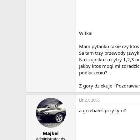
Witka!
Mam pytanko takie czy ktos 
Sa tam trzy przewody (zwykle
Na czujniku sa cyfry 1,2,3 
Jakby ktos mogl mi zdradzi
podlaczeniu?...
Z gory dziekuje i Pozdrawia
Lis 27, 2006
a grzebałeś przy tym?
Majkel
Administrator ds.