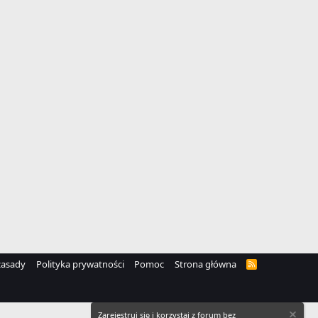
zasady
Polityka prywatności
Pomoc
Strona główna
R
S
S
Zarejestruj się i korzystaj z forum bez