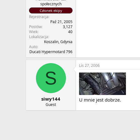
społecznych
Członek ekipy
Rejestracja
Paź 21, 2005
Postów
3,127
Wiek
40
Lokalizacja
Koszalin, Gdynia
Auto
Ducati Hypermotard 796
Lis 27, 2006
S
siwy144
U mnie jest dobrze.
Guest