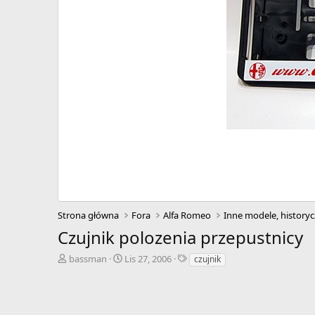
Strona główna
Fora
Alfa Romeo
Inne modele, historyc
Czujnik polozenia przepustnicy
A
D
T
bassman
Lis 27, 2006
czujnik
u
a
a
t
t
g
o
a
i
r
r