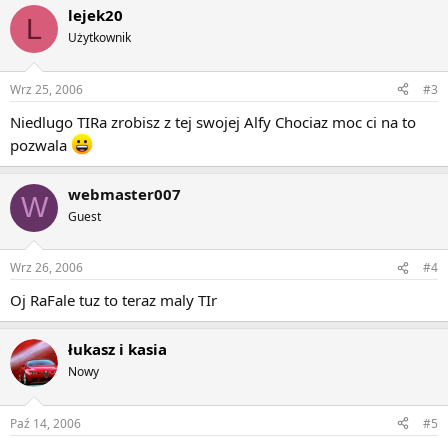
lejek20
L
Użytkownik
Wrz 25, 2006
#3
Niedlugo TIRa zrobisz z tej swojej Alfy Chociaz moc ci na to
pozwala
webmaster007
W
Guest
Wrz 26, 2006
#4
Oj RaFale tuz to teraz maly TIr
łukasz i kasia
Nowy
Paź 14, 2006
#5