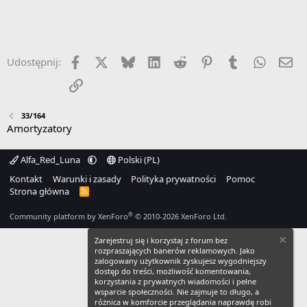
Facebook
X
Bluesky
LinkedIn
Reddit
Pinterest
Tumblr
WhatsA
Em
Udostępnij:
Link
33/164
Amortyzatory
Alfa_Red_Luna
Polski (PL)
Kontakt
Warunki i zasady
Polityka prywatności
Pomoc
Strona główna
R
S
S
®
Community platform by XenForo
© 2010-2026 XenForo Ltd.
Zarejestruj się i korzystaj z forum bez
rozpraszających banerów reklamowych. Jako
zalogowany użytkownik zyskujesz wygodniejszy
dostęp do treści, możliwość komentowania,
korzystania z prywatnych wiadomości i pełne
wsparcie społeczności. Nie zajmuje to długo, a
różnica w komforcie przeglądania naprawdę robi