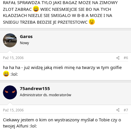
RAFAŁ SPRAWDZA TYLO JAKI BAGAZ MOZE NA ZIMOWY
ZLOT ZABRAC
WIEC NIESMIEJCIE SIE BO NA TYCH
KLADZIACH NIEZLE SIE SMIGALO W B-B A MOZE I NA
SNIEGU TRZEBA BEDZIE JE PRZETESTOWC
Garos
Nowy
Paź 15, 2006
#6
ha ha ha - już widzę jaką mieli minę na twarzy w tym golfie
:lol:
75andrew155
Administrator ds. moderatorów
Paź 15, 2006
#7
Ciekawy jestem o kim on wystraszony myślał o Tobie czy o
twojej Alfuni :lol: