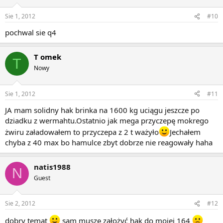
Sie 1, 2012
#10
pochwal sie q4
T omek
T
Nowy
Sie 1, 2012
#11
JA mam solidny hak brinka na 1600 kg uciągu jeszcze po
dziadku z wermahtu.Ostatnio jak mega przyczepę mokrego
żwiru załadowałem to przyczepa z 2 t ważyło
Jechałem
chyba z 40 max bo hamulce zbyt dobrze nie reagowały haha
natis1988
N
Guest
Sie 2, 2012
#12
dobry temat
sam muszę założyć hak do mojej 164