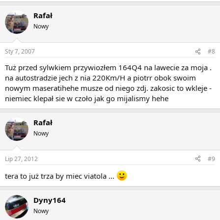
Rafał
Nowy
Sty 7, 2007
#8
Tuż przed sylwkiem przywiozłem 164Q4 na lawecie za moja .
na autostradzie jech z nia 220Km/H a piotrr obok swoim
nowym maseratihehe musze od niego zdj. zakosic to wkleje -
niemiec klepał sie w czoło jak go mijalismy hehe
Rafał
Nowy
Lip 27, 2012
#9
tera to już trza by miec viatola ...
Dyny164
Nowy