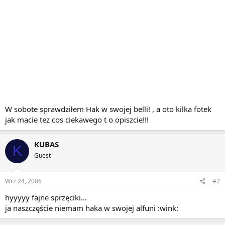
W sobote sprawdziłem Hak w swojej belli! , a oto kilka fotek
jak macie tez cos ciekawego t o opiszcie!!!
KUBAS
K
Guest
Wrz 24, 2006
#2
hyyyyy fajne sprzęciki...
ja naszczęście niemam haka w swojej alfuni :wink: