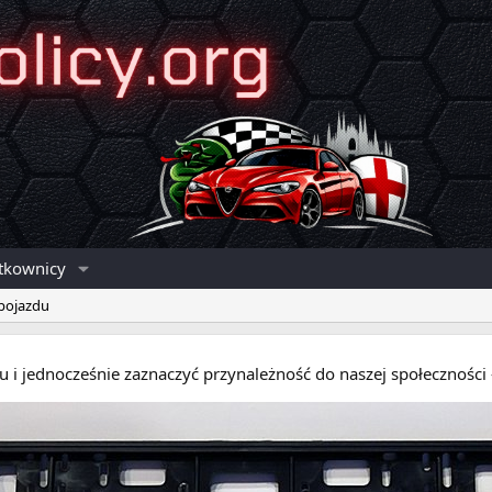
tkownicy
 pojazdu
eru i jednocześnie zaznaczyć przynależność do naszej społecznośc