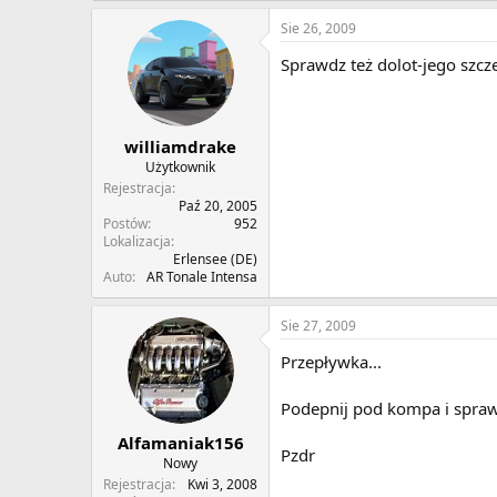
Sie 26, 2009
Sprawdz też dolot-jego szcze
williamdrake
Użytkownik
Rejestracja
Paź 20, 2005
Postów
952
Lokalizacja
Erlensee (DE)
Auto
AR Tonale Intensa
Sie 27, 2009
Przepływka...
Podepnij pod kompa i spraw
Alfamaniak156
Pzdr
Nowy
Rejestracja
Kwi 3, 2008