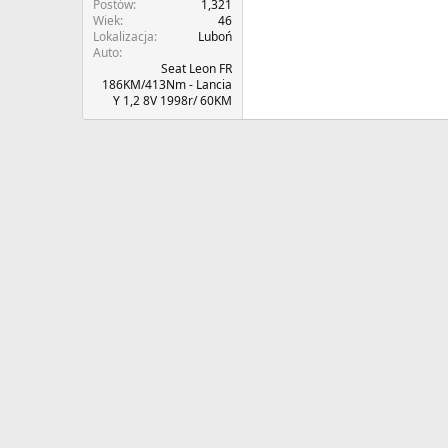
Postów
1,321
Wiek
46
Lokalizacja
Luboń
Auto
Seat Leon FR
186KM/413Nm - Lancia
Y 1,2 8V 1998r/ 60KM