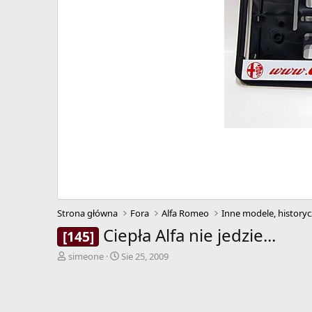
Strona główna
Fora
Alfa Romeo
Inne modele, historyc
Ciepła Alfa nie jedzie...
[145]
A
D
simeone
Sie 25, 2009
u
a
t
t
o
a
r
r