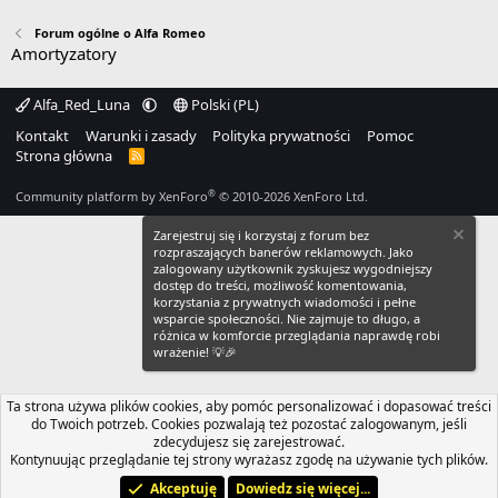
Forum ogólne o Alfa Romeo
Amortyzatory
Alfa_Red_Luna
Polski (PL)
Kontakt
Warunki i zasady
Polityka prywatności
Pomoc
Strona główna
R
S
S
®
Community platform by XenForo
© 2010-2026 XenForo Ltd.
Zarejestruj się i korzystaj z forum bez
rozpraszających banerów reklamowych. Jako
zalogowany użytkownik zyskujesz wygodniejszy
dostęp do treści, możliwość komentowania,
korzystania z prywatnych wiadomości i pełne
wsparcie społeczności. Nie zajmuje to długo, a
różnica w komforcie przeglądania naprawdę robi
wrażenie! 💡🎉
Ta strona używa plików cookies, aby pomóc personalizować i dopasować treści
do Twoich potrzeb. Cookies pozwalają też pozostać zalogowanym, jeśli
zdecydujesz się zarejestrować.
Kontynuując przeglądanie tej strony wyrażasz zgodę na używanie tych plików.
Akceptuję
Dowiedz się więcej...