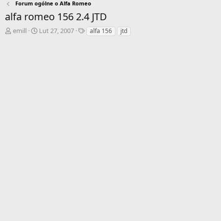
Forum ogólne o Alfa Romeo
alfa romeo 156 2.4 JTD
A
D
T
emill
Lut 27, 2007
alfa 156
jtd
u
a
a
t
t
g
o
a
i
r
r
w
o
ą
z
t
p
k
o
u
c
z
ę
c
i
a