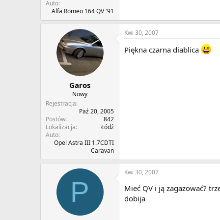
Auto
Alfa Romeo 164 QV '91
Kwi 30, 2007
Piękna czarna diablica
Garos
Nowy
Rejestracja
Paź 20, 2005
Postów
842
Lokalizacja
Łódź
Auto
Opel Astra III 1.7CDTI
Caravan
Kwi 30, 2007
P
Mieć QV i ją zagazować? trze
dobija