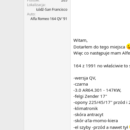
Postów
205
Lokalizacja
Łódź-San Francisco
Auto
Alfa Romeo 164 QV '91
Witam,
Dotarłem do tego miejsca
Więc co następuje mam Alfe
164 z 1991 no właściwie to 
-wersja QV,
-czarna
-3.0 AR64.301 - 147KW,
-felgi Zender 17"
-opony 225/45/17" przód i 
-klimatronik
-skóra antracyt
-skór-a'la-momo-kiera
-el szyby -przód a nawet tył