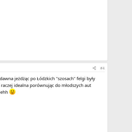
#4
edawna jeżdżąc po Łódzkich "szosach" felgi były
t raczej idealna porównując do młodszych aut
ć-ehh