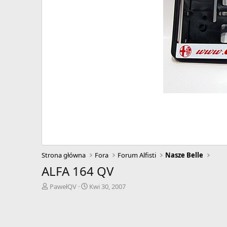
Strona główna
Fora
Forum Alfisti
Nasze Belle
ALFA 164 QV
A
D
PawełQV
Kwi 30, 2007
u
a
t
t
o
a
r
r