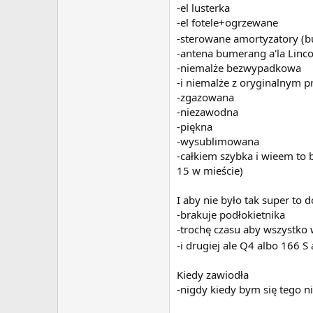
-el lusterka
-el fotele+ogrzewane
-sterowane amortyzatory (b
-antena bumerang a'la Linc
-niemalże bezwypadkowa
-i niemalże z oryginalnym p
-zgazowana
-niezawodna
-piękna
-wysublimowana
-całkiem szybka i wieem to b
15 w mieście)
I aby nie było tak super to 
-brakuje podłokietnika
-trochę czasu aby wszystko
-i drugiej ale Q4 albo 166 S
Kiedy zawiodła
-nigdy kiedy bym się tego n