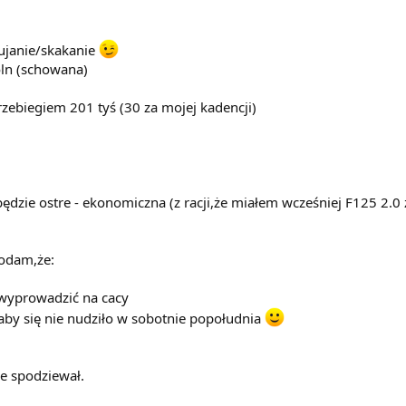
ujanie/skakanie
oln (schowana)
rzebiegiem 201 tyś (30 za mojej kadencji)
ędzie ostre - ekonomiczna (z racji,że miałem wcześniej F125 2.0 z 
dodam,że:
 wyprowadzić na cacy
 aby się nie nudziło w sobotnie popołudnia
ie spodziewał.