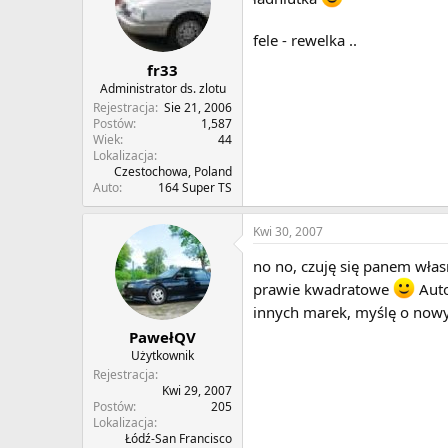
fele - rewelka ..
fr33
Administrator ds. zlotu
Rejestracja
Sie 21, 2006
Postów
1,587
Wiek
44
Lokalizacja
Czestochowa, Poland
Auto
164 Super TS
Kwi 30, 2007
no no, czuję się panem wła
prawie kwadratowe
Auto
innych marek, myślę o nowym
PawełQV
Użytkownik
Rejestracja
Kwi 29, 2007
Postów
205
Lokalizacja
Łódź-San Francisco