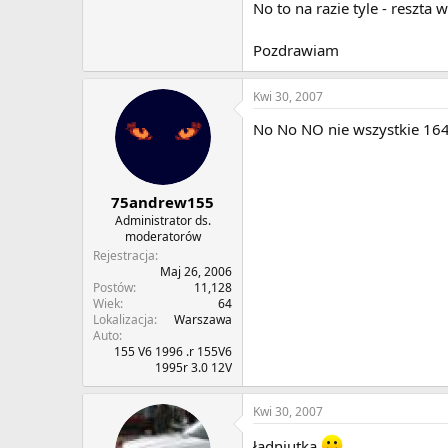
No to na razie tyle - reszta
Pozdrawiam
Kwi 30, 2007
No No NO nie wszystkie 164 t
75andrew155
Administrator ds.
moderatorów
Rejestracja
Maj 26, 2006
Postów
11,128
Wiek
64
Lokalizacja
Warszawa
Auto
155 V6 1996 .r 155V6
1995r 3.0 12V
Kwi 30, 2007
ładniutka