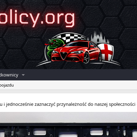
tkownicy
 pojazdu
eru i jednocześnie zaznaczyć przynależność do naszej społecznośc