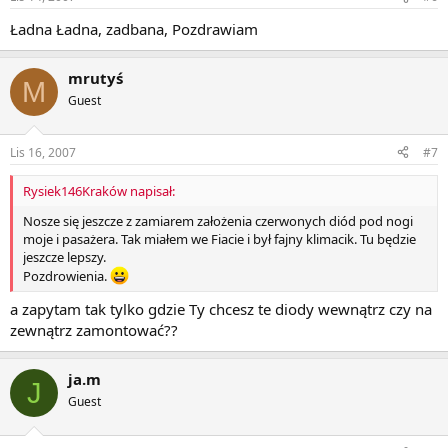
Ładna Ładna, zadbana, Pozdrawiam
mrutyś
M
Guest
Lis 16, 2007
#7
Rysiek146Kraków napisał:
Nosze się jeszcze z zamiarem założenia czerwonych diód pod nogi
moje i pasażera. Tak miałem we Fiacie i był fajny klimacik. Tu będzie
jeszcze lepszy.
Pozdrowienia.
a zapytam tak tylko gdzie Ty chcesz te diody wewnątrz czy na
zewnątrz zamontować??
ja.m
J
Guest