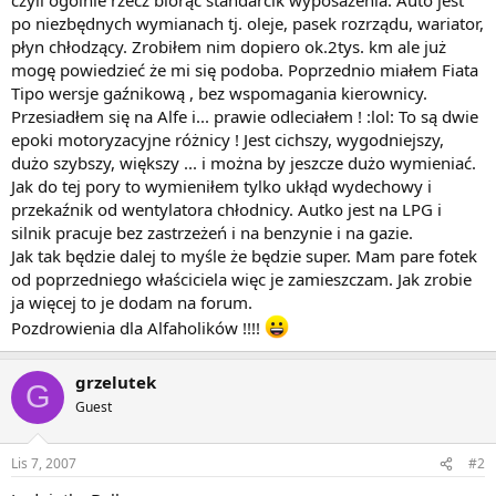
po niezbędnych wymianach tj. oleje, pasek rozrządu, wariator,
płyn chłodzący. Zrobiłem nim dopiero ok.2tys. km ale już
mogę powiedzieć że mi się podoba. Poprzednio miałem Fiata
Tipo wersje gaźnikową , bez wspomagania kierownicy.
Przesiadłem się na Alfe i... prawie odleciałem ! :lol: To są dwie
epoki motoryzacyjne różnicy ! Jest cichszy, wygodniejszy,
dużo szybszy, większy ... i można by jeszcze dużo wymieniać.
Jak do tej pory to wymieniłem tylko ukłąd wydechowy i
przekaźnik od wentylatora chłodnicy. Autko jest na LPG i
silnik pracuje bez zastrzeżeń i na benzynie i na gazie.
Jak tak będzie dalej to myśle że będzie super. Mam pare fotek
od poprzedniego właściciela więc je zamieszczam. Jak zrobie
ja więcej to je dodam na forum.
Pozdrowienia dla Alfaholików !!!!
grzelutek
G
Guest
Lis 7, 2007
#2