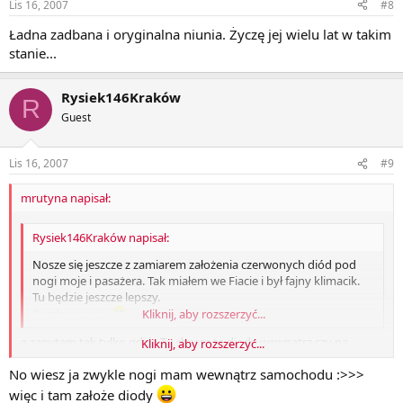
Lis 16, 2007
#8
Ładna zadbana i oryginalna niunia. Życzę jej wielu lat w takim
stanie...
Rysiek146Kraków
R
Guest
Lis 16, 2007
#9
mrutyna napisał:
Rysiek146Kraków napisał:
Nosze się jeszcze z zamiarem założenia czerwonych diód pod
nogi moje i pasażera. Tak miałem we Fiacie i był fajny klimacik.
Tu będzie jeszcze lepszy.
Pozdrowienia.
Kliknij, aby rozszerzyć...
a zapytam tak tylko gdzie Ty chcesz te diody wewnątrz czy na
Kliknij, aby rozszerzyć...
zewnątrz zamontować??
No wiesz ja zwykle nogi mam wewnątrz samochodu :>>>
więc i tam założe diody