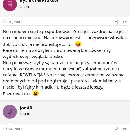
Rysiek146Kraków
R
Guest
Lis 10, 2007
#5
No i mogłem się tego spodziewać. Żona jest zazdrosna że jest
na drugim miejscu ! Na pierwszym jest .... oczywiście włoszka
:lol: No cóż , ja nie protestuje ... :lol:
Pare dni temu założyłem chromowaną koncówke rury
wydechowej - wygląda bosko.
No i ponieważ szyby są bardzo mocno przyciemnione ( w
nocy to właściwie nic do tyłu nie widać) założyłem czujniki
cofania. REWELACJA ! Nosze się jeszcze z zamiarem założenia
czerwonych diód pod nogi moje i pasażera. Tak miałem we
Fiacie i był fajny klimacik. Tu będzie jeszcze lepszy.
Pozdrowienia.
JanAR
J
Guest
Lis 14, 2007
#6