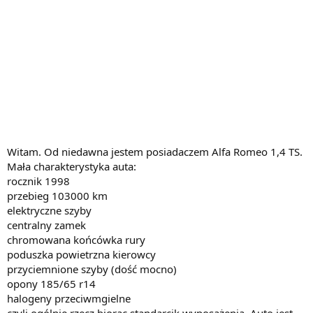
Witam. Od niedawna jestem posiadaczem Alfa Romeo 1,4 TS.
Mała charakterystyka auta:
rocznik 1998
przebieg 103000 km
elektryczne szyby
centralny zamek
chromowana końcówka rury
poduszka powietrzna kierowcy
przyciemnione szyby (dość mocno)
opony 185/65 r14
halogeny przeciwmgielne
czyli ogólnie rzecz biorąc standarcik wyposażenia. Auto jest