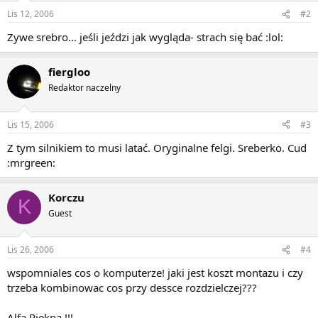
Lis 12, 2006
#2
Zywe srebro... jeśli jeździ jak wygląda- strach się bać :lol:
fiergloo
Redaktor naczelny
Lis 15, 2006
#3
Z tym silnikiem to musi latać. Oryginalne felgi. Sreberko. Cud
:mrgreen:
Korczu
K
Guest
Lis 26, 2006
#4
wspomniales cos o komputerze! jaki jest koszt montazu i czy
trzeba kombinowac cos przy dessce rozdzielczej???
Alfa Piekna !!!