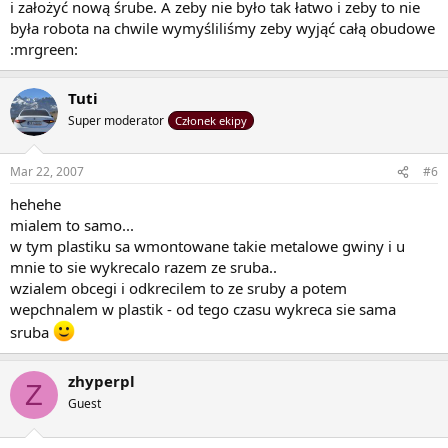
i założyć nową śrube. A zeby nie było tak łatwo i zeby to nie
była robota na chwile wymyśliliśmy zeby wyjąć całą obudowe
:mrgreen:
Tuti
Super moderator
Członek ekipy
Mar 22, 2007
#6
hehehe
mialem to samo...
w tym plastiku sa wmontowane takie metalowe gwiny i u
mnie to sie wykrecalo razem ze sruba..
wzialem obcegi i odkrecilem to ze sruby a potem
wepchnalem w plastik - od tego czasu wykreca sie sama
sruba
zhyperpl
Z
Guest