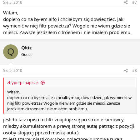
Sie 5, 2010
#7
Witam,
dopiero co na byłem alfę i chciałbym się dowiedziec, jak
wymienić w niej filtr powietrza? Wogole nie wiem gdzie sie
miesci. Zawsze jezdziłem citroenem i nie miałem problemu.
Qkiz
Q
Guest
Sie 5, 2010
#8
zhyperpl napisał:
Witam,
dopiero co na byłem alfę i chciałbym się dowiedziec, jak wymienić w
niej filtr powietrza? Wogole nie wiem gdzie sie miesci. Zawsze
jezdziłem citroenem i nie miałem problemu.
jesli to ta z opisu to filtr znajduje się po stronie kierowcy,
miedzy akumulatorem a prawą stroną auta( patrząc z pozycji
osoby stojącej pprzed maską auta.)
to jest szarny plastikowy box polaczony gumowa rurą z