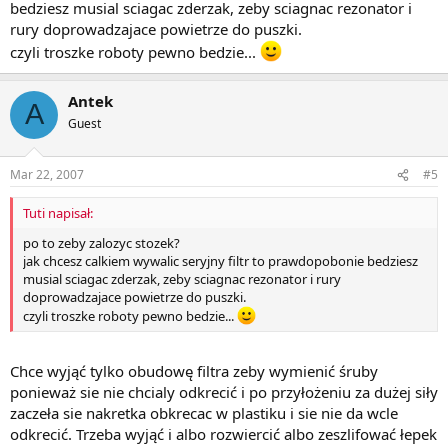
bedziesz musial sciagac zderzak, zeby sciagnac rezonator i
rury doprowadzajace powietrze do puszki.
czyli troszke roboty pewno bedzie...
Antek
A
Guest
Mar 22, 2007
#5
Tuti napisał:
po to zeby zalozyc stozek?
jak chcesz calkiem wywalic seryjny filtr to prawdopobonie bedziesz
musial sciagac zderzak, zeby sciagnac rezonator i rury
doprowadzajace powietrze do puszki.
czyli troszke roboty pewno bedzie...
Chce wyjąć tylko obudowę filtra zeby wymienić śruby
ponieważ sie nie chcialy odkrecić i po przyłożeniu za dużej siły
zaczeła sie nakretka obkrecac w plastiku i sie nie da wcle
odkrecić. Trzeba wyjąć i albo rozwiercić albo zeszlifować łepek