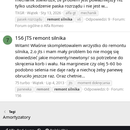
tylko uszkodzenie paska rozrządu i nie jest w...
TXGR
Wątek
Sty 13, 2026
alfa gt
mechanik
Odpowiedzi: 9
Forum:
pasek rozrządu
remont
silnika
v6
Forum ogólne o Alfa Romeo
156 JTS remont silnika
7
Witam! Właśnie skompletowalem wrzystko do remontu
silnika, 2.o jts i mam mały problem bo nie mogę się
dowiedzieć jakie momenty/newtony/ so potrzebne do
skręcenia korb i wału. Na marginesie czy olej 5-60 bo
podobno selenia nie daje rady a niechcę żeby panewę
obruciło jeszcze raz. Oraz chetnie...
75 turbo
Wątek
Lip 4, 2013
jts
moment dokręcania
Odpowiedzi: 0
Forum:
panewka
remont
remont
silnika
156
Tagi
Amortyzatory