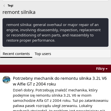
Tagi
remont silnika
remont silnika: general overhaul or major repair of an
engine, involving disassembly, inspection, replacement
or reconditioning of worn parts, and reassembly to
restore proper performance.
Recent contents
Top users
Filtry
Potrzebny mechanik do remontu silnika 3.2L V6
w Alfie GT z 2004 roku
Dzień dobry. Potrzebuję znaleźć mechanika, który
podejmie się remontu silnika 3.2L V6 w moim
samochodzie Alfa GT z 2004 roku. Tuż po zatankowaniu
paliwa pasek rozrządu uległ zerwaniu. Lokalny
mechanik stwierdził, że problem jest poważniejszy niż