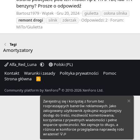
benzyny? Prosze o odpowiedź
Bartosz1979
Wątek
Gru 20, 2024
giulietta
osłona silnika
Odpowiedzi: 2
Forum:
remont
drogi
silnik
zderzak
MiTo/Giulietta
Tagi
Amortyzatory
Alfa_Red_Luna
Polski (PL)
Kontakt
Warunki i zasady
Polityka prywatności
Pomoc
Strona główna
R
S
S
®
Community platform by XenForo
© 2010-2026 XenForo Ltd.
Zarejestruj się i korzystaj z forum bez
rozpraszających banerów reklamowych. Jako
zalogowany użytkownik zyskujesz wygodniejszy
dostęp do treści, możliwość komentowania,
korzystania z prywatnych wiadomości i pełne
wsparcie społeczności. Nie zajmuje to długo, a
różnica w komforcie przeglądania naprawdę robi
wrażenie! 💡🎉