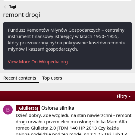
Tagi
remont drogi
Fundusz Remontów Młynów Gospodarczych – centralny
instrument finansowy istniejący w latach 1950–1955,
który przeznaczony był na pokrywanie kosztów remontu
młynów i kaszarń gospodarczych.
View More On Wikipedia.org
Recent contents
Top users
Filtry
Osłona silnika
[Giulietta]
B
Dzień dobry. Zde wzgledu na stan nawierzchni - remont
drogi urwało i przemieliło mi osłonę silnika Mam Alfa
romeo Giulietta 2.0 JTDM 140 HP 2013 Czy każda
osłona podejdzie pod ten model np z 1.75 TBi, lub 1.4