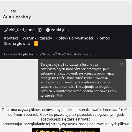
Tagi
Amortyzatory
Alfa_Red_Luna
Polski (PL)
Kontakt
Warunki i zasady
Polityka prywatności
Pomoc
Strona główna
R
S
S
®
Community platform by XenForo
© 2010-2026 XenForo Ltd.
Zarejestruj się i korzystaj z forum bez
rozpraszających banerów reklamowych. Jako
zalogowany użytkownik zyskujesz wygodniejszy
dostęp do treści, możliwość komentowania,
korzystania z prywatnych wiadomości i pełne
wsparcie społeczności. Nie zajmuje to długo, a
różnica w komforcie przeglądania naprawdę robi
wrażenie! 💡🎉
Ta strona używa plików cookies, aby pomóc personalizować i dopasować treści
do Twoich potrzeb. Cookies pozwalają też pozostać zalogowanym, jeśli
zdecydujesz się zarejestrować.
Kontynuując przeglądanie tej strony wyrażasz zgodę na używanie tych plików.
Akceptuję
Dowiedz się więcej...