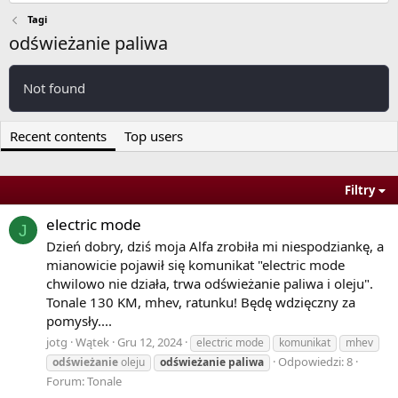
Tagi
odświeżanie paliwa
Not found
Recent contents
Top users
Filtry
electric mode
J
Dzień dobry, dziś moja Alfa zrobiła mi niespodziankę, a
mianowicie pojawił się komunikat "electric mode
chwilowo nie działa, trwa odświeżanie paliwa i oleju".
Tonale 130 KM, mhev, ratunku! Będę wdzięczny za
pomysły....
jotg
Wątek
Gru 12, 2024
electric mode
komunikat
mhev
Odpowiedzi: 8
odświeżanie
oleju
odświeżanie
paliwa
Forum:
Tonale