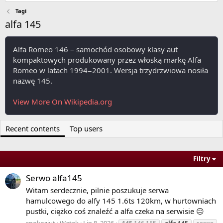
Tagi
alfa 145
Alfa Romeo 146 – samochód osobowy klasy aut
kompaktowych produkowany przez włoską markę Alfa
Romeo w latach 1994−2001. Wersja trzydrzwiowa nosiła
nazwę 145.
View More On Wikipedia.org
Recent contents
Top users
Filtry
Serwo alfa145
Witam serdecznie, pilnie poszukuje serwa
hamulcowego do alfy 145 1.6ts 120km, w hurtowniach
pustki, ciężko coś znaleźć a alfa czeka na serwisie 😐