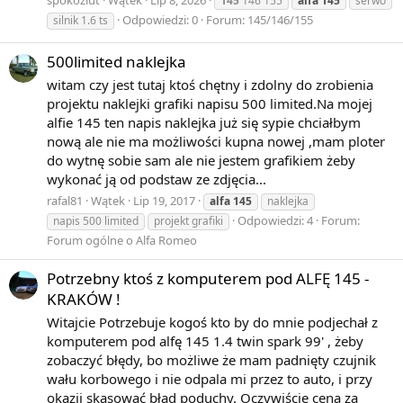
spokoziut
Wątek
Lip 8, 2026
145
146 155
alfa
145
serwo
Odpowiedzi: 0
Forum:
145/146/155
silnik 1.6 ts
500limited naklejka
witam czy jest tutaj ktoś chętny i zdolny do zrobienia
projektu naklejki grafiki napisu 500 limited.Na mojej
alfie 145 ten napis naklejka już się sypie chciałbym
nową ale nie ma możliwości kupna nowej ,mam ploter
do wytnę sobie sam ale nie jestem grafikiem żeby
wykonać ją od podstaw ze zdjęcia...
rafal81
Wątek
Lip 19, 2017
alfa
145
naklejka
Odpowiedzi: 4
Forum:
napis 500 limited
projekt grafiki
Forum ogólne o Alfa Romeo
Potrzebny ktoś z komputerem pod ALFĘ 145 -
KRAKÓW !
Witajcie Potrzebuje kogoś kto by do mnie podjechał z
komputerem pod alfę 145 1.4 twin spark 99' , żeby
zobaczyć błędy, bo możliwe że mam padnięty czujnik
wału korbowego i nie odpala mi przez to auto, i przy
okazji skasować błąd poduchy. Oczywiście cena za