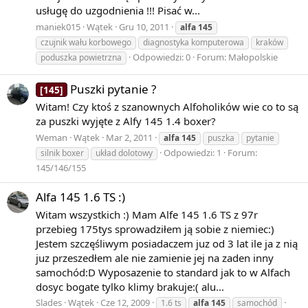
usługę do uzgodnienia !!! Pisać w...
maniek015
Wątek
Gru 10, 2011
alfa
145
czujnik wału korbowego
diagnostyka komputerowa
kraków
Odpowiedzi: 0
Forum:
Małopolskie
poduszka powietrzna
Puszki pytanie ?
[145]
Witam! Czy ktoś z szanownych Alfoholików wie co to są
za puszki wyjęte z Alfy 145 1.4 boxer?
Weman
Wątek
Mar 2, 2011
alfa
145
puszka
pytanie
Odpowiedzi: 1
Forum:
silnik boxer
układ dolotowy
145/146/155
Alfa 145 1.6 TS :)
Witam wszystkich :) Mam Alfe 145 1.6 TS z 97r
przebieg 175tys sprowadziłem ją sobie z niemiec:)
Jestem szczęśliwym posiadaczem juz od 3 lat ile ja z nią
juz przeszedłem ale nie zamienie jej na zaden inny
samochód:D Wyposazenie to standard jak to w Alfach
dosyc bogate tylko klimy brakuje:( alu...
Slades
Wątek
Cze 12, 2009
1.6 ts
alfa
145
samochód