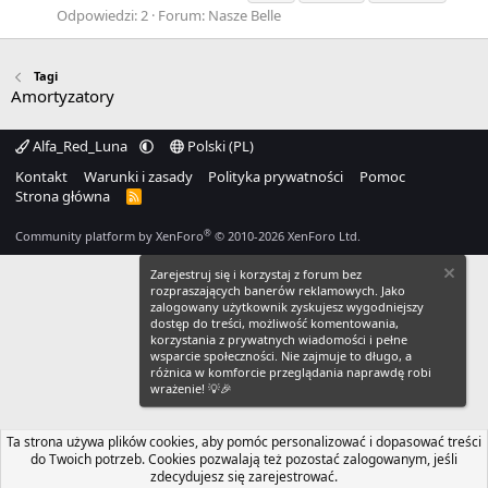
Odpowiedzi: 2
Forum:
Nasze Belle
Tagi
Amortyzatory
Alfa_Red_Luna
Polski (PL)
Kontakt
Warunki i zasady
Polityka prywatności
Pomoc
Strona główna
R
S
S
®
Community platform by XenForo
© 2010-2026 XenForo Ltd.
Zarejestruj się i korzystaj z forum bez
rozpraszających banerów reklamowych. Jako
zalogowany użytkownik zyskujesz wygodniejszy
dostęp do treści, możliwość komentowania,
korzystania z prywatnych wiadomości i pełne
wsparcie społeczności. Nie zajmuje to długo, a
różnica w komforcie przeglądania naprawdę robi
wrażenie! 💡🎉
Ta strona używa plików cookies, aby pomóc personalizować i dopasować treści
do Twoich potrzeb. Cookies pozwalają też pozostać zalogowanym, jeśli
zdecydujesz się zarejestrować.