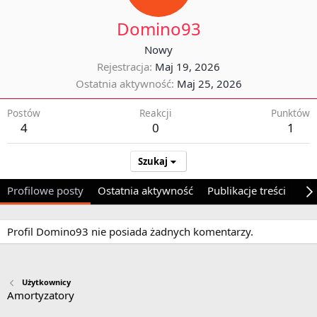
Domino93
Nowy
Rejestracja
Maj 19, 2026
Ostatnia aktywność
Maj 25, 2026
Postów
Reakcji
Punktów
4
0
1
Szukaj
Profilowe posty
Ostatnia aktywność
Publikacje treści
O 
Profil Domino93 nie posiada żadnych komentarzy.
Użytkownicy
Amortyzatory