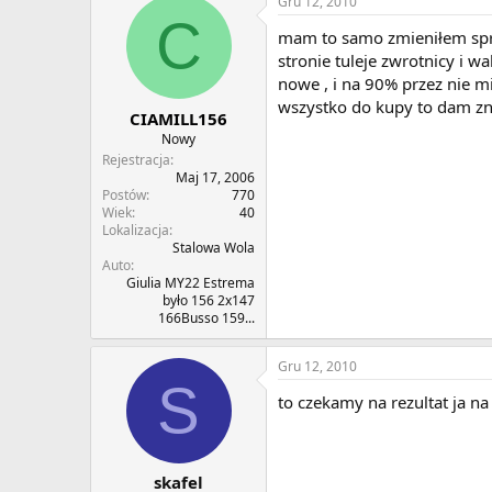
Gru 12, 2010
C
mam to samo zmieniłem spręz
stronie tuleje zwrotnicy i 
nowe , i na 90% przez nie mi
wszystko do kupy to dam z
CIAMILL156
Nowy
Rejestracja
Maj 17, 2006
Postów
770
Wiek
40
Lokalizacja
Stalowa Wola
Auto
Giulia MY22 Estrema
było 156 2x147
166Busso 159...
Gru 12, 2010
S
to czekamy na rezultat ja n
skafel