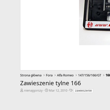
Strona główna
Fora
Alfa Romeo
147/156/166/GT
16
Zawieszenie tylne 166
A
D
T
nienajgorszy
Mar 12, 2010
zawieszenie
u
a
a
t
t
g
o
a
i
r
r