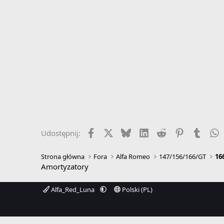
Facebook
X
Bluesky
LinkedIn
Reddit
Pinterest
Tumbl
W
Udostępnij:
Strona główna
Fora
Alfa Romeo
147/156/166/GT
16
Amortyzatory
Alfa_Red_Luna
Polski (PL)