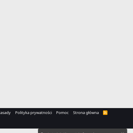
zasady
Polityka prywatności
Pomoc
Strona główna
R
S
S