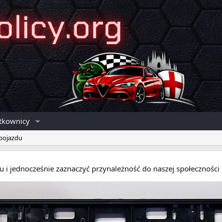
tkownicy
 pojazdu
eru i jednocześnie zaznaczyć przynależność do naszej społecznośc