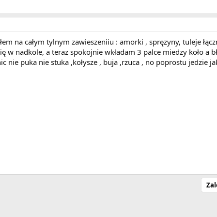
em na całym tylnym zawieszeniiu : amorki , spręzyny, tuleje łączni
ę w nadkole, a teraz spokojnie wkładam 3 palce miedzy koło a błot
c nie puka nie stuka ,kołysze , buja ,rzuca , no poprostu jedzie ja
Zal