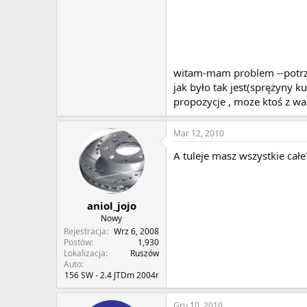
witam-mam problem --potrzeb
jak było tak jest(sprężyny 
propozycje , moze ktoś z w
Mar 12, 2010
A tuleje masz wszystkie cał
aniol_jojo
Nowy
Rejestracja
Wrz 6, 2008
Postów
1,930
Lokalizacja
Ruszów
Auto
156 SW - 2.4 JTDm 2004r
Gru 10, 2010