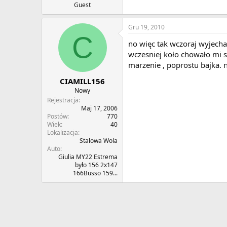
Guest
Gru 19, 2010
C
no więc tak wczoraj wyjechał
wczesniej koło chowało mi si
marzenie , poprostu bajka. ni
CIAMILL156
Nowy
Rejestracja
Maj 17, 2006
Postów
770
Wiek
40
Lokalizacja
Stalowa Wola
Auto
Giulia MY22 Estrema
było 156 2x147
166Busso 159...