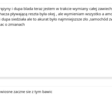
yny i dupa blada teraz jestem w trakcie wymiany całej zawiechy z
wahacza pływającą reszta była okej , ale wymieniam wszystko a am
 dupa siedziała ale to akurat było najmniejszsze zło ,samochód zw
nac o zmianach
a wiosne zaczne sie z tym bawic