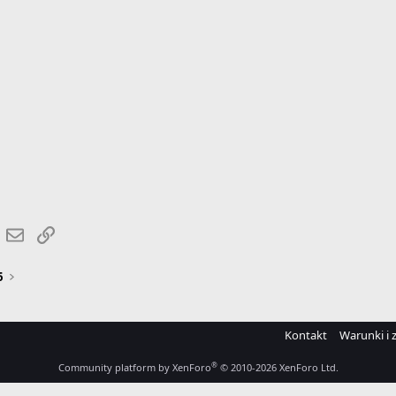
r
hatsApp
Email
Link
6
Kontakt
Warunki i 
®
Community platform by XenForo
© 2010-2026 XenForo Ltd.