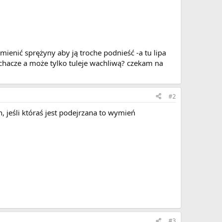
ienić sprężyny aby ją troche podnieść -a tu lipa
achacze a może tylko tuleje wachliwą? czekam na
#2
, jeśli któraś jest podejrzana to wymień
#3