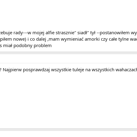
uje rady---w mojej alfie strasznie" siadł" tył --postanowiłem wym
kupiłem nowe) i co dalej ,mam wymieniać amorki czy całe tylne w
as miał podobny problem
e? Najpierw posprawdzaj wszystkie tuleje na wszystkich wahaczach