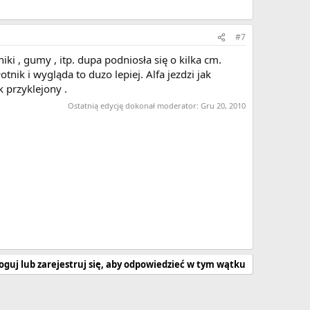
#7
ki , gumy , itp. dupa podniosła się o kilka cm.
nik i wygląda to duzo lepiej. Alfa jezdzi jak
k przyklejony .
Ostatnią edycję dokonał moderator:
Gru 20, 2010
oguj lub zarejestruj się, aby odpowiedzieć w tym wątku