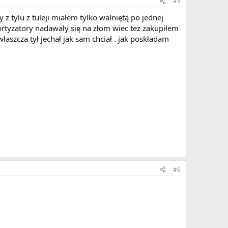
#5
 tylu z tuleji miałem tylko walniętą po jednej
ortyzatory nadawały się na złom wiec tez zakupiłem
łaszcza tył jechał jak sam chciał . jak poskładam
#6