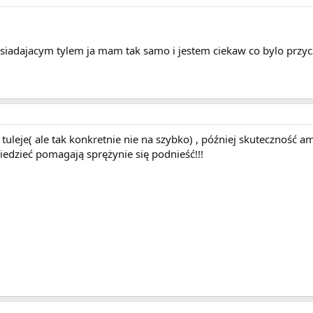
m siadajacym tylem ja mam tak samo i jestem ciekaw co bylo prz
tuleje( ale tak konkretnie nie na szybko) , później skuteczność 
iedzieć pomagają sprężynie się podnieść!!!