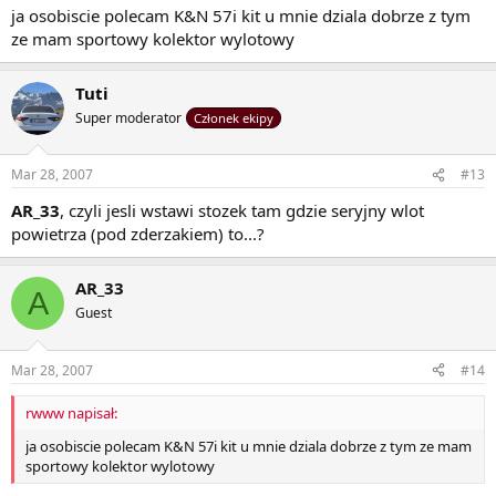
ja osobiscie polecam K&N 57i kit u mnie dziala dobrze z tym
ze mam sportowy kolektor wylotowy
Tuti
Super moderator
Członek ekipy
Mar 28, 2007
#13
AR_33
, czyli jesli wstawi stozek tam gdzie seryjny wlot
powietrza (pod zderzakiem) to...?
AR_33
A
Guest
Mar 28, 2007
#14
rwww napisał:
ja osobiscie polecam K&N 57i kit u mnie dziala dobrze z tym ze mam
sportowy kolektor wylotowy