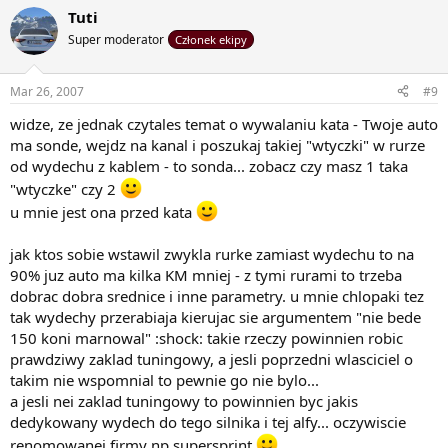
Tuti
Super moderator
Członek ekipy
Mar 26, 2007
#9
widze, ze jednak czytales temat o wywalaniu kata - Twoje auto
ma sonde, wejdz na kanal i poszukaj takiej "wtyczki" w rurze
od wydechu z kablem - to sonda... zobacz czy masz 1 taka
"wtyczke" czy 2
u mnie jest ona przed kata
jak ktos sobie wstawil zwykla rurke zamiast wydechu to na
90% juz auto ma kilka KM mniej - z tymi rurami to trzeba
dobrac dobra srednice i inne parametry. u mnie chlopaki tez
tak wydechy przerabiaja kierujac sie argumentem "nie bede
150 koni marnowal" :shock: takie rzeczy powinnien robic
prawdziwy zaklad tuningowy, a jesli poprzedni wlasciciel o
takim nie wspomnial to pewnie go nie bylo...
a jesli nei zaklad tuningowy to powinnien byc jakis
dedykowany wydech do tego silnika i tej alfy... oczywiscie
renomowanej firmy np supersprint