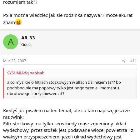
rozumiem tak??
PS a mozna wiedziec jak sie rodzinka nazywa?? moze akurat
znam
AR_33
A
Guest
Mar 28, 2007
#11
SYSUNIAdq napisał:
a co myslicie o filtrach stozkowych w alfach z silnikiem ts?? bo
podobno nie ma poprawy tylko jest pogorszenie i momentu
obrotowego i przyspieszenia??
Kiedyś już pisałem na ten temat, ale co tam napiszę jeszcze
raz :wink:
Filtr stożkowy ma tylko sens kiedy masz zmieniony układ
wydechowy, przez stożek jest podawane więcej powietrza i z
więksym przyspieszeniem, jeżeli układ wydechowy jest