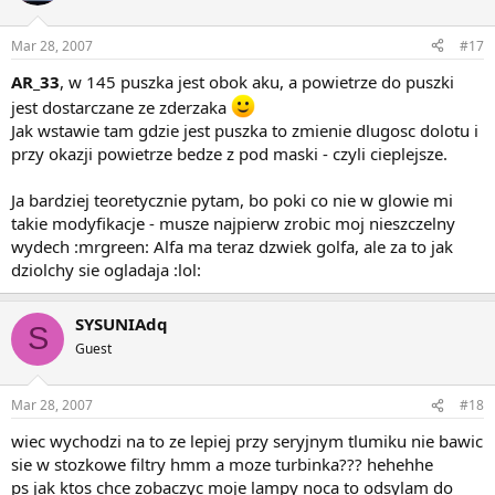
Mar 28, 2007
#17
AR_33
, w 145 puszka jest obok aku, a powietrze do puszki
jest dostarczane ze zderzaka
Jak wstawie tam gdzie jest puszka to zmienie dlugosc dolotu i
przy okazji powietrze bedze z pod maski - czyli cieplejsze.
Ja bardziej teoretycznie pytam, bo poki co nie w glowie mi
takie modyfikacje - musze najpierw zrobic moj nieszczelny
wydech :mrgreen: Alfa ma teraz dzwiek golfa, ale za to jak
dziolchy sie ogladaja :lol:
SYSUNIAdq
S
Guest
Mar 28, 2007
#18
wiec wychodzi na to ze lepiej przy seryjnym tlumiku nie bawic
sie w stozkowe filtry hmm a moze turbinka??? hehehhe
ps jak ktos chce zobaczyc moje lampy noca to odsylam do