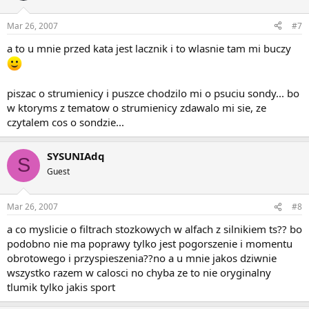
Mar 26, 2007
#7
a to u mnie przed kata jest lacznik i to wlasnie tam mi buczy
piszac o strumienicy i puszce chodzilo mi o psuciu sondy... bo
w ktoryms z tematow o strumienicy zdawalo mi sie, ze
czytalem cos o sondzie...
SYSUNIAdq
S
Guest
Mar 26, 2007
#8
a co myslicie o filtrach stozkowych w alfach z silnikiem ts?? bo
podobno nie ma poprawy tylko jest pogorszenie i momentu
obrotowego i przyspieszenia??no a u mnie jakos dziwnie
wszystko razem w calosci no chyba ze to nie oryginalny
tlumik tylko jakis sport