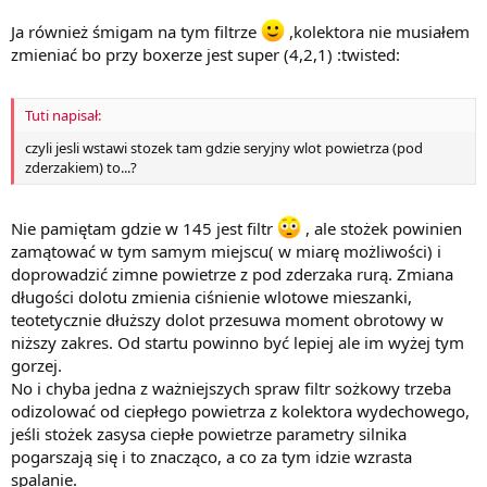
Ja również śmigam na tym filtrze
,kolektora nie musiałem
zmieniać bo przy boxerze jest super (4,2,1) :twisted:
Tuti napisał:
czyli jesli wstawi stozek tam gdzie seryjny wlot powietrza (pod
zderzakiem) to...?
Nie pamiętam gdzie w 145 jest filtr
, ale stożek powinien
zamątować w tym samym miejscu( w miarę możliwości) i
doprowadzić zimne powietrze z pod zderzaka rurą. Zmiana
długości dolotu zmienia ciśnienie wlotowe mieszanki,
teotetycznie dłuższy dolot przesuwa moment obrotowy w
niższy zakres. Od startu powinno być lepiej ale im wyżej tym
gorzej.
No i chyba jedna z ważniejszych spraw filtr sożkowy trzeba
odizolować od ciepłego powietrza z kolektora wydechowego,
jeśli stożek zasysa ciepłe powietrze parametry silnika
pogarszają się i to znacząco, a co za tym idzie wzrasta
spalanie.