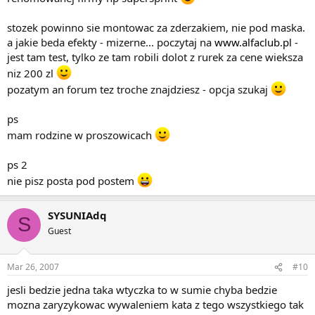
stozek powinno sie montowac za zderzakiem, nie pod maska.
a jakie beda efekty - mizerne... poczytaj na
www.alfaclub.pl
-
jest tam test, tylko ze tam robili dolot z rurek za cene wieksza
niz 200 zl
pozatym an forum tez troche znajdziesz - opcja szukaj
ps
mam rodzine w proszowicach
ps 2
nie pisz posta pod postem
SYSUNIAdq
S
Guest
Mar 26, 2007
#10
jesli bedzie jedna taka wtyczka to w sumie chyba bedzie
mozna zaryzykowac wywaleniem kata z tego wszystkiego tak