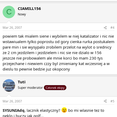
CIAMILL156
C
Nowy
Mar 26, 2007
#4
powiem tak mialem siene i wybilem w niej katalizator i nic nie
wstawiualem tylko poprostu od gory cienka rurka postukalem
pare min i sie wysypalo zrobilem przelot na wylot o srednicy
ze 2 cm jezdzilem i jezdzielem i nic sie nie dzialo w 156
jeszcze nie probowalem ale mnie korci bo mam 230 tys
przejechane i niewiem czzy byl zmieniany kat wczesniej a w
dieslu to pewnie bedzie juz okopcony
Tuti
Super moderator
Członek ekipy
Mar 26, 2007
#5
SYSUNIAdq
, lacznik elastyczny?
bo mi wlasnie tez to
peklo i buczy jak golf...