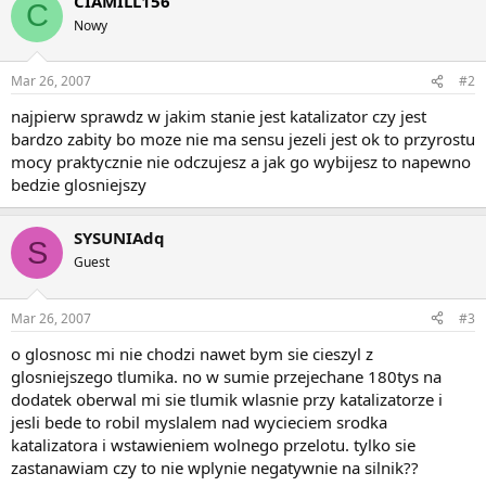
CIAMILL156
C
Nowy
Mar 26, 2007
#2
najpierw sprawdz w jakim stanie jest katalizator czy jest
bardzo zabity bo moze nie ma sensu jezeli jest ok to przyrostu
mocy praktycznie nie odczujesz a jak go wybijesz to napewno
bedzie glosniejszy
SYSUNIAdq
S
Guest
Mar 26, 2007
#3
o glosnosc mi nie chodzi nawet bym sie cieszyl z
glosniejszego tlumika. no w sumie przejechane 180tys na
dodatek oberwal mi sie tlumik wlasnie przy katalizatorze i
jesli bede to robil myslalem nad wycieciem srodka
katalizatora i wstawieniem wolnego przelotu. tylko sie
zastanawiam czy to nie wplynie negatywnie na silnik??