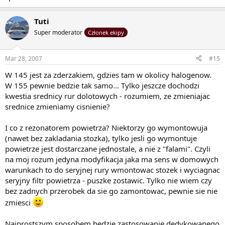
Tuti
Super moderator
Członek ekipy
Mar 28, 2007
#15
W 145 jest za zderzakiem, gdzies tam w okolicy halogenow.
W 155 pewnie bedzie tak samo... Tylko jeszcze dochodzi
kwestia srednicy rur dolotowych - rozumiem, ze zmieniajac
srednice zmieniamy cisnienie?
I co z rezonatorem powietrza? Niektorzy go wymontowuja
(nawet bez zakladania stozka), tylko jesli go wymontuje
powietrze jest dostarczane jednostale, a nie z "falami". Czyli
na moj rozum jedyna modyfikacja jaka ma sens w domowych
warunkach to do seryjnej rury wmontowac stozek i wyciagnac
seryjny filtr powietrza - puszke zostawic. Tylko nie wiem czy
bez zadnych przerobek da sie go zamontowac, pewnie sie nie
zmiesci
Najprostszym sposobem bedzie zastosowanie dedykowanego