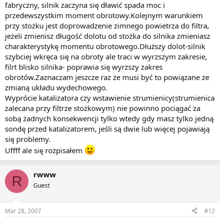
fabryczny, silnik zaczyna się dławić spada moc i
przedewszystkim moment obrotowy.Kolejnym warunkiem
przy stożku jest doprowadzenie zimnego powietrza do filtra,
jeżeli zmienisz długość dolotu od stożka do silnika zmieniasz
charakterystykę momentu obrotowego.Dłuższy dolot-silnik
szybciej wkręca się na obroty ale traci w wyrzszym zakresie,
filrt blisko silnika- poprawia się wyrzszy zakres
obrotów.Zaznaczam jeszcze raz że musi być to powiązane ze
zmianą układu wydechowego.
Wyprócie katalizatora czy wstawienie strumienicy(strumienica
zalecana przy filtrze stożkowym) nie powinno pociągać za
sobą żadnych konsekwencji tylko wtedy gdy masz tylko jedną
sondę przed katalizatorem, jeśli są dwie lub więcej pojawiają
się problemy.
Uffff ale się rozpisałem
rwww
R
Guest
Mar 28, 2007
#12