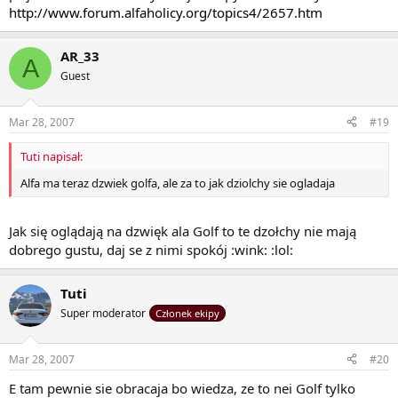
http://www.forum.alfaholicy.org/topics4/2657.htm
AR_33
A
Guest
Mar 28, 2007
#19
Tuti napisał:
Alfa ma teraz dzwiek golfa, ale za to jak dziolchy sie ogladaja
Jak się oglądają na dzwięk ala Golf to te dzołchy nie mają
dobrego gustu, daj se z nimi spokój :wink: :lol:
Tuti
Super moderator
Członek ekipy
Mar 28, 2007
#20
E tam pewnie sie obracaja bo wiedza, ze to nei Golf tylko