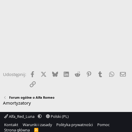
Facebook
X
Bluesky
LinkedIn
Reddit
Pinterest
Tumblr
WhatsA
Em
Udostępnij:
Link
Forum ogólne o Alfa Romeo
Amortyzatory
Alfa_Red_Luna
Polski (PL)
Kontakt
Warunki i zasady
Polityka prywatności
Pomoc
Strona główna
R