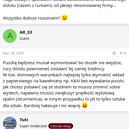
dolotu (razem z rurkami) od jakiejs renomowanej firmy...
Wszystko dobrze rozumiem?
AR_33
A
Guest
Mar 28, 2007
#16
Puszkę będziesz musiał wymontować bo stożek nie wejdzie,
rury dolotu powinieneś zostawić tej samej średnicy.
W tzw. domowych warunkach najlepiej tylko wymienić wkład
z papierowego na bawełniany np. K&N bez wywalania puszki.
Jak chcesz pobawić się ze stożkiem to musisz zmienić sobie
wydech, napewno musisz zwiększyć prędkość wylotową
spalin (strumienica). w innym przypadku to jet to tylko sztuka
dla sztuki. Bardziej hałasuje i nic więcej
Tuti
Super moderator
Członek ekipy