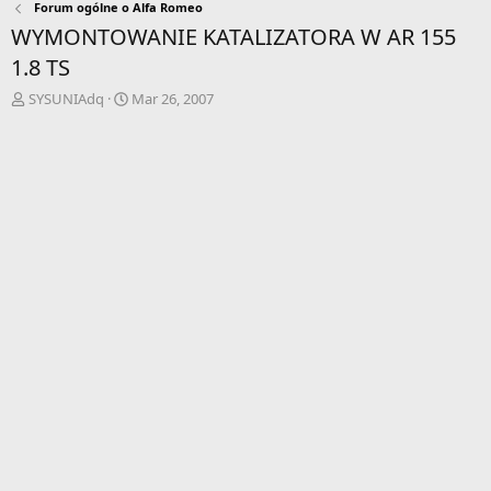
Forum ogólne o Alfa Romeo
WYMONTOWANIE KATALIZATORA W AR 155
1.8 TS
A
D
SYSUNIAdq
Mar 26, 2007
u
a
t
t
o
a
r
r
w
o
ą
z
t
p
k
o
u
c
z
ę
c
i
a