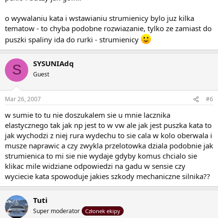
o wywalaniu kata i wstawianiu strumienicy bylo juz kilka
tematow - to chyba podobne rozwiazanie, tylko ze zamiast do
puszki spaliny ida do rurki - strumienicy
SYSUNIAdq
S
Guest
Mar 26, 2007
#6
w sumie to tu nie doszukalem sie u mnie lacznika
elastycznego tak jak np jest to w vw ale jak jest puszka kata to
jak wychodzi z niej rura wydechu to sie cala w kolo oberwala i
musze naprawic a czy zwykla przelotowka dziala podobnie jak
strumienica to mi sie nie wydaje gdyby komus chcialo sie
klikac mile widziane odpowiedzi na gadu w sensie czy
wyciecie kata spowoduje jakies szkody mechaniczne silnika??
Tuti
Super moderator
Członek ekipy