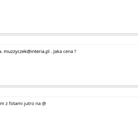
a.
muzzyczek@interia.pl
. Jaka cena ?
m z fotami jutro na @