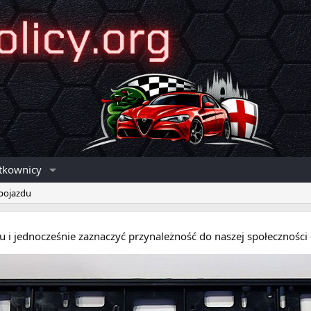
tkownicy
 pojazdu
eru i jednocześnie zaznaczyć przynależność do naszej społecznośc