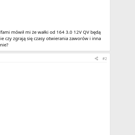
lfami mówił mi że wałki od 164 3.0 12V QV będą
e czy zgrają się czasy otwierania zaworów i inna
dnie?
#2