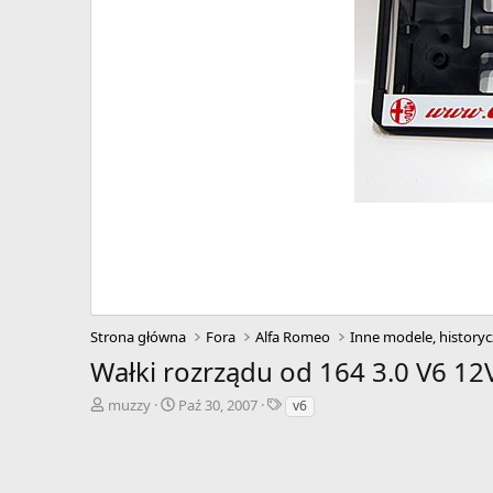
Strona główna
Fora
Alfa Romeo
Inne modele, historyc
Wałki rozrządu od 164 3.0 V6 12
A
D
T
muzzy
Paź 30, 2007
v6
u
a
a
t
t
g
o
a
i
r
r