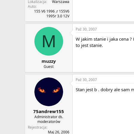
Lokalizacja
Warszawa
Auto
155 V6 1996 .r 155V6
1995r 3.0 12V
Paź 30, 2007
M
W jakim stanie i jaka cena ?
to jest stanie.
muzzy
Guest
Paź 30, 2007
Stan jest b . dobry ale sam
75andrew155
Administrator ds.
moderatorów
Rejestracja
Maj 26, 2006