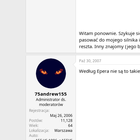
Witam ponownie. Szykuje si
pasować do mojego silnika i
reszta. Inny znajomy (jego b
Paź 30, 2007
Według Epera nie są to taki
75andrew155
Administrator ds.
moderatorów
Rejestracja
Maj 26, 2006
Postów
11,128
Wiek
64
Lokalizacja
Warszawa
Auto