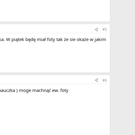
#5
ka. W piątek będę miał foty tak że sie okaże w jakim
#6
 nauczka ) moge machnąć ew. foty