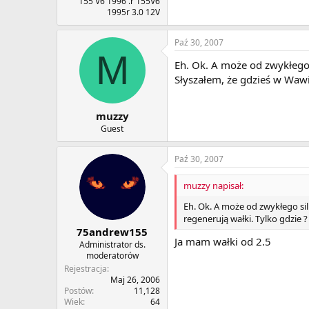
155 V6 1996 .r 155V6
1995r 3.0 12V
Paź 30, 2007
M
Eh. Ok. A może od zwykłego 
Słyszałem, że gdzieś w Wawi
muzzy
Guest
Paź 30, 2007
muzzy napisał:
Eh. Ok. A może od zwykłego sil
regenerują wałki. Tylko gdzie ?
75andrew155
Ja mam wałki od 2.5
Administrator ds.
moderatorów
Rejestracja
Maj 26, 2006
Postów
11,128
Wiek
64